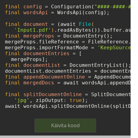
final
config
=
 Configuration(
"####-####-###
final
wordsApi
=
 WordsApi(config);

final
document
=
 (await 
File
(

'Input1.pdf'
)
final
mergeProps
=
 DocumentEntry();

mergeProps.fileReference = FileReference.fr
mergeProps.importFormatMode = 
'KeepSourceFo
final
documentEntries
=
 [

final
documentList
=
 DocumentEntryList();

final
appendDocumentOnline
=
final
mergedDocs
=
 await wordsApi.appendDoc
final
splitDocumentOnline
=
 SplitDocumentOn
'jpg'
, zipOutput: 
true
);

Käivita kood