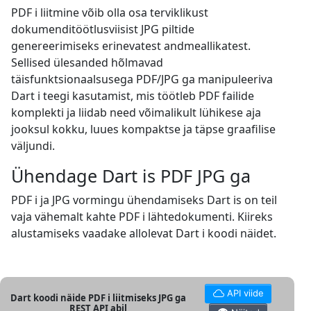
PDF i liitmine võib olla osa terviklikust
dokumenditöötlusviisist JPG piltide
genereerimiseks erinevatest andmeallikatest.
Sellised ülesanded hõlmavad
täisfunktsionaalsusega PDF/JPG ga manipuleeriva
Dart i teegi kasutamist, mis töötleb PDF failide
komplekti ja liidab need võimalikult lühikese aja
jooksul kokku, luues kompaktse ja täpse graafilise
väljundi.
Ühendage Dart is PDF JPG ga
PDF i ja JPG vormingu ühendamiseks Dart is on teil
vaja vähemalt kahte PDF i lähtedokumenti. Kiireks
alustamiseks vaadake allolevat Dart i koodi näidet.
API viide
Dart koodi näide PDF i liitmiseks JPG ga
REST API abil