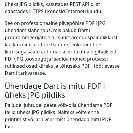
üheks JPG pildiks, kasutades REST API d, st
edastades HTTPS i kõnesid Interneti kaudu.
See on professionaalne pilvepõhise PDF i JPG
ühendamislahendus, mis pakub Dart i
programmeerijatele nii suurt arenduspaindlikkust
kui ka võimsaid funktsioone. Dokumentide
liitmisega saate automatiseerida oma digitaalseid
PDF/JPG töövooge ja laadida mõned protsessi
rutiinsed osad kiireks ja tõhusaks PDF i töötlevasse
Dart i tarkvarasse.
Ühendage Dart is mitu PDF i
üheks JPG pildiks
Paljudel juhtudel peate võib-olla ühendama PDF
failid üheks JPG pildiks. Näiteks võite enne
printimist või arhiveerimist ühendada mitu PDF
faili.