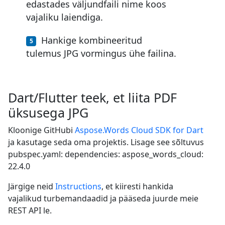
edastades väljundfaili nime koos
vajaliku laiendiga.
Hankige kombineeritud
tulemus JPG vormingus ühe failina.
Dart/Flutter teek, et liita PDF
üksusega JPG
Kloonige GitHubi
Aspose.Words Cloud SDK for Dart
ja kasutage seda oma projektis. Lisage see sõltuvus
pubspec.yaml: dependencies: aspose_words_cloud:
22.4.0
Järgige neid
Instructions
, et kiiresti hankida
vajalikud turbemandaadid ja pääseda juurde meie
REST API le.