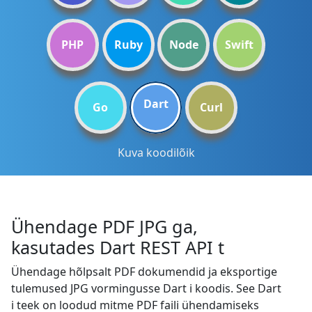
PHP
Ruby
Node
Swift
Dart
Go
Curl
Kuva koodilõik
Ühendage PDF JPG ga,
kasutades Dart REST API t
Ühendage hõlpsalt PDF dokumendid ja eksportige
tulemused JPG vormingusse Dart i koodis. See Dart
i teek on loodud mitme PDF faili ühendamiseks