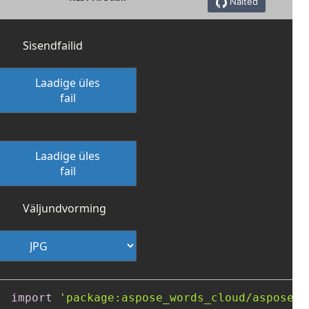
Näited
Sisendfailid
Laadige üles
fail
Laadige üles
fail
Väljundvorming
import
'package:aspose_words_cloud/aspose_w