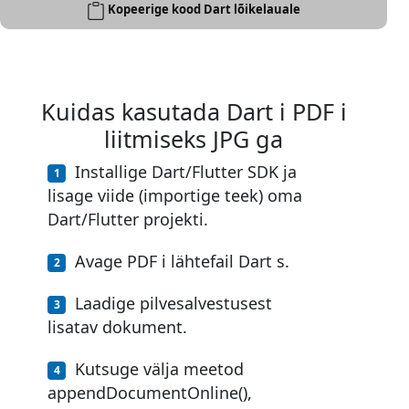
Kopeerige kood Dart lõikelauale
Kuidas kasutada Dart i PDF i
liitmiseks JPG ga
Installige Dart/Flutter SDK ja
lisage viide (importige teek) oma
Dart/Flutter projekti.
Avage PDF i lähtefail Dart s.
Laadige pilvesalvestusest
lisatav dokument.
Kutsuge välja meetod
appendDocumentOnline(),