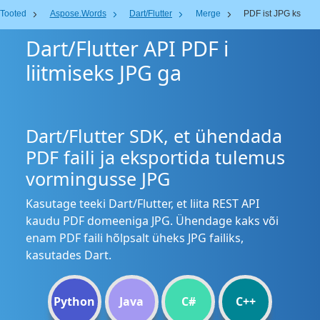
Tooted
Aspose.Words
Dart/Flutter
Merge
PDF ist JPG ks
Dart/Flutter API PDF i
liitmiseks JPG ga
Dart/Flutter SDK, et ühendada
PDF faili ja eksportida tulemus
vormingusse JPG
Kasutage teeki Dart/Flutter, et liita REST API
kaudu PDF domeeniga JPG. Ühendage kaks või
enam PDF faili hõlpsalt üheks JPG failiks,
kasutades Dart.
Python
Java
C#
C++