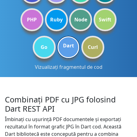
PHP
Ruby
Node
Swift
Dart
Go
Curl
Vizualizați fragmentul de cod
Combinați PDF cu JPG folosind
Dart REST API
Îmbinați cu ușurință PDF documentele și exportați
rezultatul în format grafic JPG în Dart cod. Această
Dart bibliotecă este concepută pentru a combina