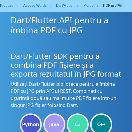
Produse
Aspose.Words
Dart/Flutter
Merge
PDF în JPG
Dart/Flutter API pentru a
îmbina PDF cu JPG
Dart/Flutter SDK pentru a
combina PDF fișiere și a
exporta rezultatul în JPG format
Utilizați Dart/Flutter biblioteca pentru a îmbina
PDF cu JPG prin API ul REST. Combinați cu
ușurință două sau mai multe PDF fișiere într-un
singur JPG fișier folosind Dart.
Python
Java
C#
C++