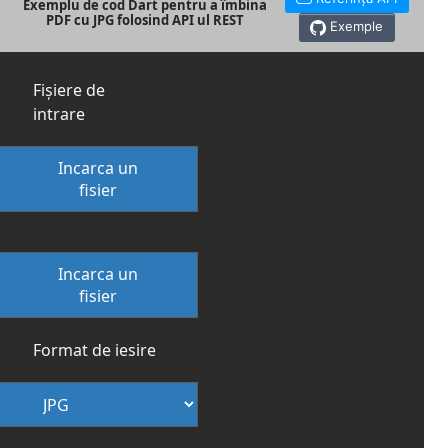
Exemplu de cod Dart pentru a îmbina
PDF cu JPG folosind API ul REST
Exemple
Fișiere de
intrare
Incarca un
fisier
Incarca un
fisier
Format de iesire