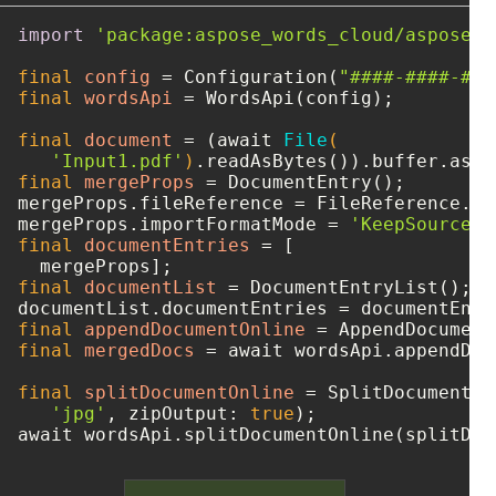
import
'package:aspose_words_cloud/aspose_w
final
config
=
 Configuration(
"####-####-###
final
wordsApi
=
 WordsApi(config);

final
document
=
 (await 
File
(

'Input1.pdf'
)
final
mergeProps
=
 DocumentEntry();

mergeProps.fileReference = FileReference.fr
mergeProps.importFormatMode = 
'KeepSourceFo
final
documentEntries
=
 [

final
documentList
=
 DocumentEntryList();

final
appendDocumentOnline
=
final
mergedDocs
=
 await wordsApi.appendDoc
final
splitDocumentOnline
=
 SplitDocumentOn
'jpg'
, zipOutput: 
true
);
