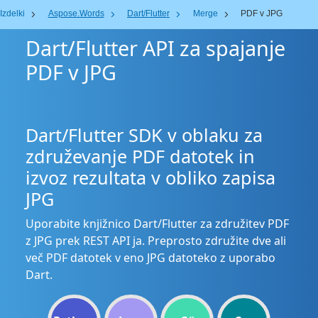
Izdelki
Aspose.Words
Dart/Flutter
Merge
PDF v JPG
Dart/Flutter API za spajanje
PDF v JPG
Dart/Flutter SDK v oblaku za
združevanje PDF datotek in
izvoz rezultata v obliko zapisa
JPG
Uporabite knjižnico Dart/Flutter za združitev PDF
z JPG prek REST API ja. Preprosto združite dve ali
več PDF datotek v eno JPG datoteko z uporabo
Dart.