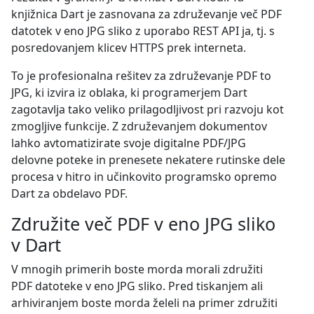
knjižnica Dart je zasnovana za združevanje več PDF
datotek v eno JPG sliko z uporabo REST API ja, tj. s
posredovanjem klicev HTTPS prek interneta.
To je profesionalna rešitev za združevanje PDF to
JPG, ki izvira iz oblaka, ki programerjem Dart
zagotavlja tako veliko prilagodljivost pri razvoju kot
zmogljive funkcije. Z združevanjem dokumentov
lahko avtomatizirate svoje digitalne PDF/JPG
delovne poteke in prenesete nekatere rutinske dele
procesa v hitro in učinkovito programsko opremo
Dart za obdelavo PDF.
Združite več PDF v eno JPG sliko
v Dart
V mnogih primerih boste morda morali združiti
PDF datoteke v eno JPG sliko. Pred tiskanjem ali
arhiviranjem boste morda želeli na primer združiti