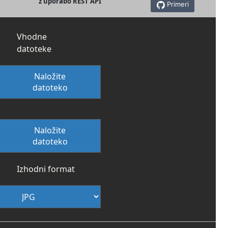
z uporabo REST API
Primeri
Vhodne
datoteke
Naložite
datoteko
Naložite
datoteko
Izhodni format