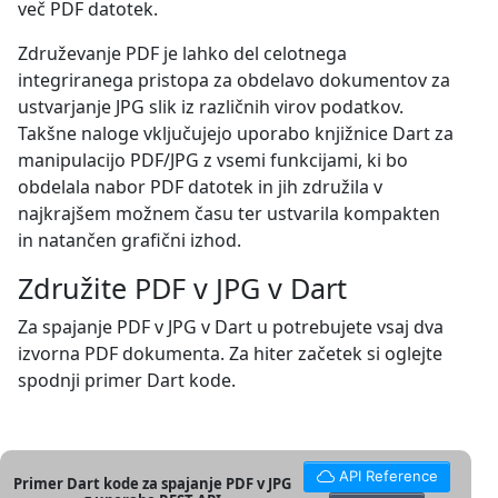
več PDF datotek.
Združevanje PDF je lahko del celotnega
integriranega pristopa za obdelavo dokumentov za
ustvarjanje JPG slik iz različnih virov podatkov.
Takšne naloge vključujejo uporabo knjižnice Dart za
manipulacijo PDF/JPG z vsemi funkcijami, ki bo
obdelala nabor PDF datotek in jih združila v
najkrajšem možnem času ter ustvarila kompakten
in natančen grafični izhod.
Združite PDF v JPG v Dart
Za spajanje PDF v JPG v Dart u potrebujete vsaj dva
izvorna PDF dokumenta. Za hiter začetek si oglejte
spodnji primer Dart kode.
API Reference
Primer Dart kode za spajanje PDF v JPG