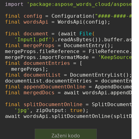
import
'package:aspose_words_cloud/aspose_w
final
config
=
 Configuration(
"####-####-###
final
wordsApi
=
 WordsApi(config);

final
document
=
 (await 
File
(

'Input1.pdf'
)
final
mergeProps
=
 DocumentEntry();

mergeProps.fileReference = FileReference.fr
mergeProps.importFormatMode = 
'KeepSourceFo
final
documentEntries
=
 [

final
documentList
=
 DocumentEntryList();

final
appendDocumentOnline
=
final
mergedDocs
=
 await wordsApi.appendDoc
final
splitDocumentOnline
=
 SplitDocumentOn
'jpg'
, zipOutput: 
true
);

Zaženi kodo