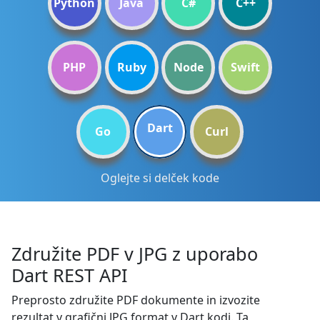
Python
Java
C#
C++
PHP
Ruby
Node
Swift
Dart
Go
Curl
Oglejte si delček kode
Združite PDF v JPG z uporabo
Dart REST API
Preprosto združite PDF dokumente in izvozite
rezultat v grafični JPG format v Dart kodi. Ta