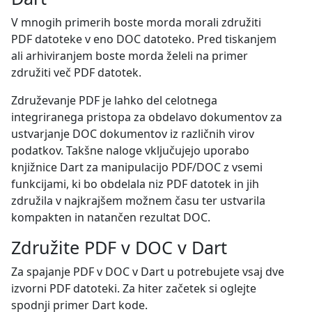
V mnogih primerih boste morda morali združiti
PDF datoteke v eno DOC datoteko. Pred tiskanjem
ali arhiviranjem boste morda želeli na primer
združiti več PDF datotek.
Združevanje PDF je lahko del celotnega
integriranega pristopa za obdelavo dokumentov za
ustvarjanje DOC dokumentov iz različnih virov
podatkov. Takšne naloge vključujejo uporabo
knjižnice Dart za manipulacijo PDF/DOC z vsemi
funkcijami, ki bo obdelala niz PDF datotek in jih
združila v najkrajšem možnem času ter ustvarila
kompakten in natančen rezultat DOC.
Združite PDF v DOC v Dart
Za spajanje PDF v DOC v Dart u potrebujete vsaj dve
izvorni PDF datoteki. Za hiter začetek si oglejte
spodnji primer Dart kode.