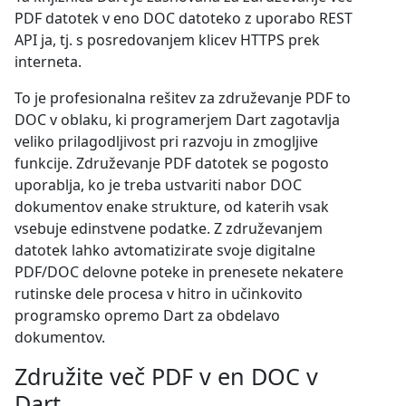
PDF datotek v eno DOC datoteko z uporabo REST
API ja, tj. s posredovanjem klicev HTTPS prek
interneta.
To je profesionalna rešitev za združevanje PDF to
DOC v oblaku, ki programerjem Dart zagotavlja
veliko prilagodljivost pri razvoju in zmogljive
funkcije. Združevanje PDF datotek se pogosto
uporablja, ko je treba ustvariti nabor DOC
dokumentov enake strukture, od katerih vsak
vsebuje edinstvene podatke. Z združevanjem
datotek lahko avtomatizirate svoje digitalne
PDF/DOC delovne poteke in prenesete nekatere
rutinske dele procesa v hitro in učinkovito
programsko opremo Dart za obdelavo
dokumentov.
Združite več PDF v en DOC v
Dart