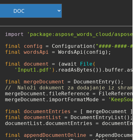
import
'package:aspose_words_cloud/aspose_w
final
config
=
 Configuration(
"####-####-###
final
wordsApi
=
 WordsApi(config);

final
document
=
 (await 
File
(

'Input1.pdf'
)
.readAsBytes()).buffer.asBy
final
mergeDocument
=
//  Naloži dokument za dodajanje iz shrambe
mergeDocument.fileReference = FileReference
mergeDocument.importFormatMode = 
'KeepSourc
final
documentEntries
=
final
documentList
=
 DocumentEntryList();

documentList.documentEntries = documentEntri
final
appendDocumentOnline
=
 AppendDocument