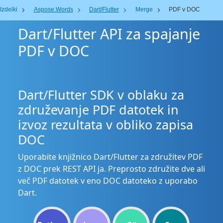
Izdelki
Aspose.Words
Dart/Flutter
Merge
PDF v DOC
Dart/Flutter API za spajanje
PDF v DOC
Dart/Flutter SDK v oblaku za
združevanje PDF datotek in
izvoz rezultata v obliko zapisa
DOC
Uporabite knjižnico Dart/Flutter za združitev PDF
z DOC prek REST API ja. Preprosto združite dve ali
več PDF datotek v eno DOC datoteko z uporabo
Dart.