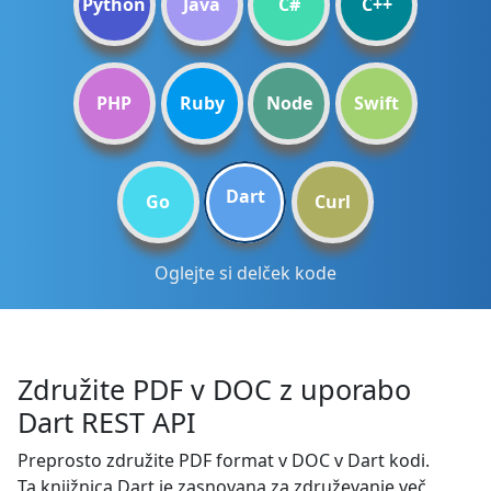
Python
Java
C#
C++
PHP
Ruby
Node
Swift
Dart
Go
Curl
Oglejte si delček kode
Združite PDF v DOC z uporabo
Dart REST API
Preprosto združite PDF format v DOC v Dart kodi.
Ta knjižnica Dart je zasnovana za združevanje več