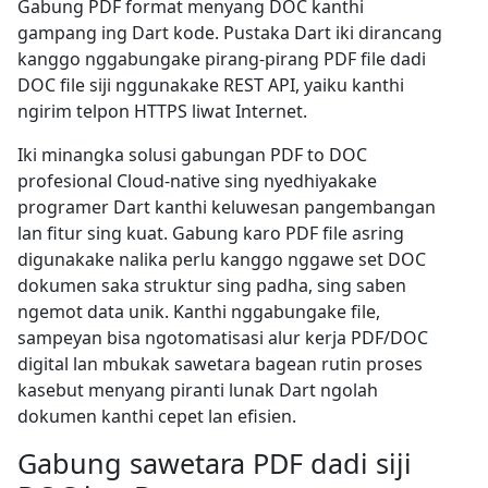
Gabung PDF format menyang DOC kanthi
gampang ing Dart kode. Pustaka Dart iki dirancang
kanggo nggabungake pirang-pirang PDF file dadi
DOC file siji nggunakake REST API, yaiku kanthi
ngirim telpon HTTPS liwat Internet.
Iki minangka solusi gabungan PDF to DOC
profesional Cloud-native sing nyedhiyakake
programer Dart kanthi keluwesan pangembangan
lan fitur sing kuat. Gabung karo PDF file asring
digunakake nalika perlu kanggo nggawe set DOC
dokumen saka struktur sing padha, sing saben
ngemot data unik. Kanthi nggabungake file,
sampeyan bisa ngotomatisasi alur kerja PDF/DOC
digital lan mbukak sawetara bagean rutin proses
kasebut menyang piranti lunak Dart ngolah
dokumen kanthi cepet lan efisien.
Gabung sawetara PDF dadi siji