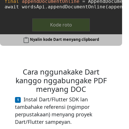
final
appendDocumentOnline
=
 AppendDocument
Kode roto
Nyalin kode Dart menyang clipboard
Cara nggunakake Dart
kanggo nggabungake PDF
menyang DOC
Instal Dart/Flutter SDK lan
tambahake referensi (ngimpor
perpustakaan) menyang proyek
Dart/Flutter sampeyan.