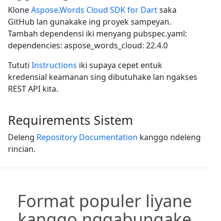
Klone
Aspose.Words Cloud SDK for Dart
saka
GitHub lan gunakake ing proyek sampeyan.
Tambah dependensi iki menyang pubspec.yaml:
dependencies: aspose_words_cloud: 22.4.0
Tututi
Instructions
iki supaya cepet entuk
kredensial keamanan sing dibutuhake lan ngakses
REST API kita.
Requirements Sistem
Deleng
Repository Documentation
kanggo ndeleng
rincian.
Format populer liyane
kanggo nggabungake