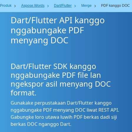
Produk
Aspose.Words
Dart/Flutter
Merge
PDF kanggo DOC
Dart/Flutter API kanggo
nggabungake PDF
menyang DOC
Dart/Flutter SDK kanggo
nggabungake PDF file lan
ngekspor asil menyang DOC
format.
Gunakake perpustakaan Dart/Flutter kanggo
nggabungake PDF menyang DOC liwat REST API.
Gabungke loro utawa luwih PDF berkas dadi siji
berkas DOC nganggo Dart.