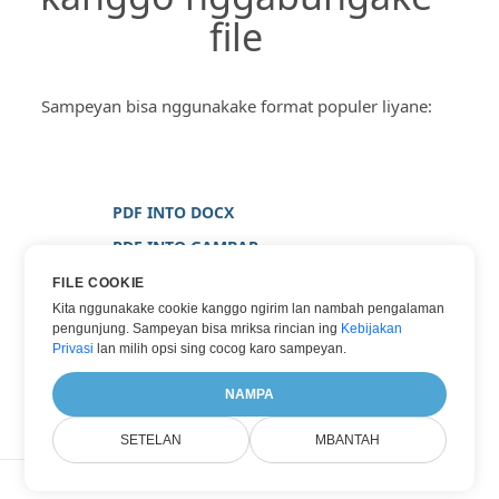
file
Sampeyan bisa nggunakake format populer liyane:
PDF INTO DOCX
PDF INTO GAMBAR
PDF INTO JPG
FILE COOKIE
Kita nggunakake cookie kanggo ngirim lan nambah pengalaman
PDF INTO PNG
pengunjung. Sampeyan bisa mriksa rincian ing
Kebijakan
PDF INTO WORD
Privasi
lan milih opsi sing cocog karo sampeyan.
PDF INTO XPS
NAMPA
SETELAN
MBANTAH