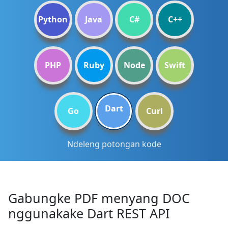
Python
Java
C#
C++
PHP
Ruby
Node
Swift
Dart
Go
Curl
Ndeleng potongan kode
Gabungke PDF menyang DOC
nggunakake Dart REST API