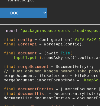
import
'package:aspose_words_cloud/aspose_w
final
config
=
 Configuration(
"####-####-###
final
wordsApi
=
 WordsApi(config);

final
document
=
 (await 
File
(

'Input1.pdf'
)
.readAsBytes()).buffer.asBy
final
mergeDocument
=
//  Muat dokumen kanggo nambah saka panyimp
mergeDocument.fileReference = FileReference
mergeDocument.importFormatMode = 
'KeepSourc
final
documentEntries
=
final
documentList
=
 DocumentEntryList();

documentList.documentEntries = documentEntri