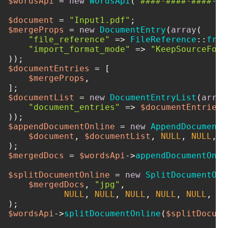
$wordsApi
 = 
new
WordsApi
(
'####-####-####-##
$document
 = 
"Input1.pdf"
$mergeProps
 = 
new
DocumentEntry
(
array
(

"file_reference"
 => 
FileReference
::
from
"import_format_mode"
 => 
"KeepSourceForm
$documentEntries
 = [

$mergeProps
,

$documentList
 = 
new
DocumentEntryList
(
array
"document_entries"
 => 
$documentEntries
,

$appendDocumentOnline
 = 
new
AppendDocumentO
$document
, 
$documentList
, 
NULL
, 
NULL
, 
N
$mergedDocs
 = 
$wordsApi
->
appendDocumentOnli
$splitDocumentOnline
 = 
new
SplitDocumentOnl
$mergedDocs
, 
"jpg"
, 

NULL
, 
NULL
, 
NULL
, 
NULL
, 
NULL
, 
NU
$wordsApi
->
splitDocumentOnline
(
$splitDocume