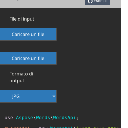
Esempi
File di input
Caricare un file
Caricare un file
Formato di
output
use
Aspose
\
Words
\
WordsApi
;
