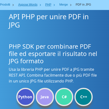
Prodotti
Aspose.Words
PHP
Merge
PDF in JPG
API PHP per unire PDF in
JPG
PHP SDK per combinare PDF
file ed esportare il risultato nel
JPG formato
Usa la libreria PHP per unire PDF a JPG tramite
REST API. Combina facilmente due o più PDF file
in un unico JPG file utilizzando PHP.
Python
Java
C#
C++