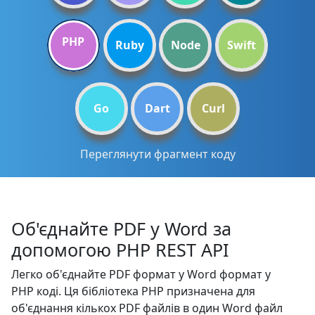
PHP
Ruby
Node
Swift
Go
Dart
Curl
Переглянути фрагмент коду
Об'єднайте PDF у Word за
допомогою PHP REST API
Легко об'єднайте PDF формат у Word формат у
PHP коді. Ця бібліотека PHP призначена для
об'єднання кількох PDF файлів в один Word файл