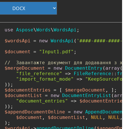
use
Aspose
\
Words
\
WordsApi
;

$wordsApi
 = 
new
WordsApi
(
'####-####-####-##
$document
 = 
"Input1.pdf"
;

//  Завантажте документ для додавання з хма
$mergeDocument
 = 
new
DocumentEntry
(
array
(

"file_reference"
 => 
FileReference
::
from
"import_format_mode"
 => 
"KeepSourceForm
$documentEntries
 = [ 
$mergeDocument
$documentList
 = 
new
DocumentEntryList
(
array
"document_entries"
 => 
$documentEntries
,

$appendDocumentOnline
 = 
new
AppendDocumentO
$document
, 
$documentList
, 
NULL
, 
NULL
, 
N
$wordsApi
->
appendDocumentOnline
(
$appendDocu