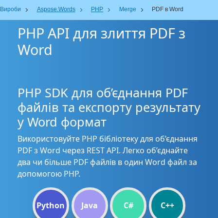
Вироби
Aspose.Words
PHP
Merge
PDF в Word
PHP API для злиття PDF з
Word
PHP SDK для об’єднання PDF
файлів та експорту результату
у Word формат
Використовуйте PHP бібліотеку для об’єднання
PDF з Word через REST API. Легко об’єднайте
два чи більше PDF файлів в один Word файл за
допомогою PHP.
Python
Java
C#
C++