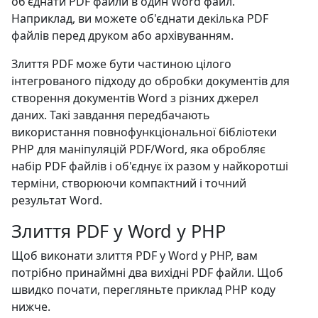
об'єднати PDF файли в один Word файл.
Наприклад, ви можете об'єднати декілька PDF
файлів перед друком або архівуванням.
Злиття PDF може бути частиною цілого
інтегрованого підходу до обробки документів для
створення документів Word з різних джерел
даних. Такі завдання передбачають
використання повнофункціональної бібліотеки
PHP для маніпуляцій PDF/Word, яка обробляє
набір PDF файлів і об'єднує їх разом у найкоротші
терміни, створюючи компактний і точний
результат Word.
Злиття PDF у Word у PHP
Щоб виконати злиття PDF у Word у PHP, вам
потрібно принаймні два вихідні PDF файли. Щоб
швидко почати, перегляньте приклад PHP коду
нижче.