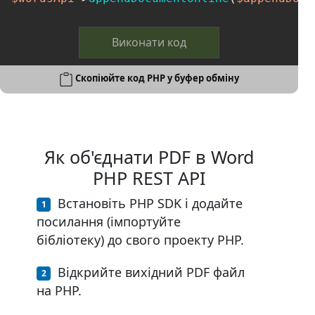
Виконати код
Скопіюйте код PHP у буфер обміну
Як об'єднати PDF в Word
PHP REST API
Встановіть PHP SDK і додайте
посилання (імпортуйте
бібліотеку) до свого проекту PHP.
Відкрийте вихідний PDF файл
на PHP.