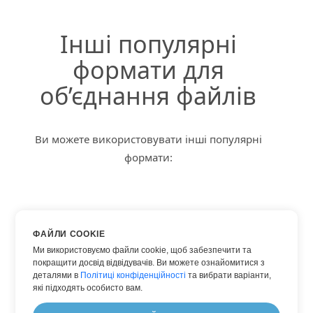
Інші популярні
формати для
об’єднання файлів
Ви можете використовувати інші популярні
формати:
PDF INTO DOC
ФАЙЛИ COOKIE
PDF INTO ЗОБРАЖЕННЯ
Ми використовуємо файли cookie, щоб забезпечити та
покращити досвід відвідувачів. Ви можете ознайомитися з
PDF INTO JPG
деталями в
Політиці конфіденційності
та вибрати варіанти,
PDF INTO PNG
які підходять особисто вам.
PDF INTO XPS