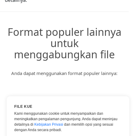
Format populer lainnya
untuk
menggabungkan file
Anda dapat menggunakan format populer lainnya:
PDF KE DALAM DOC
FILE KUE
PDF KE DALAM GAMBAR
Kami menggunakan cookie untuk menyampaikan dan
meningkatkan pengalaman pengunjung. Anda dapat meninjau
PDF KE DALAM JPG
detailnya di
Kebijakan Privasi
dan memilih opsi yang sesuai
PDF KE DALAM PNG
dengan Anda secara pribadi.