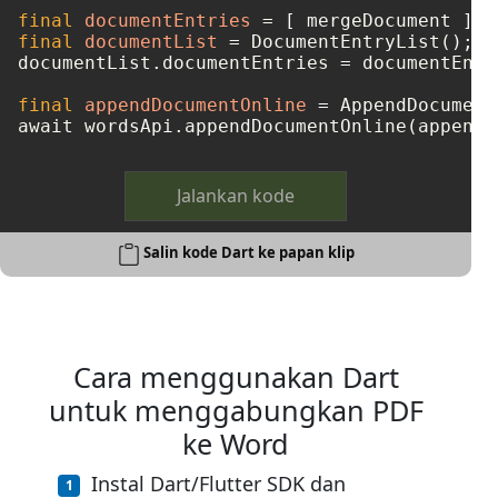
final
documentEntries
=
final
documentList
=
 DocumentEntryList();

documentList.documentEntries = documentEntri
final
appendDocumentOnline
=
 AppendDocument
Jalankan kode
Salin kode Dart ke papan klip
Cara menggunakan Dart
untuk menggabungkan PDF
ke Word
Instal Dart/Flutter SDK dan