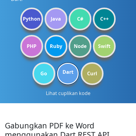
Python
Java
C#
C++
PHP
Ruby
Node
Swift
Dart
Go
Curl
Lihat cuplikan kode
Gabungkan PDF ke Word
menggunakan Dart REST API