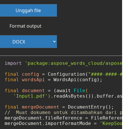
Unggah file
Format output
import
'package:aspose_words_cloud/aspose_w
final
config
=
 Configuration(
"####-####-###
final
wordsApi
=
 WordsApi(config);

final
document
=
 (await 
File
(

'Input1.pdf'
)
.readAsBytes()).buffer.asBy
final
mergeDocument
=
//  Muat dokumen untuk ditambahkan dari pen
mergeDocument.fileReference = FileReference
mergeDocument.importFormatMode = 
'KeepSourc