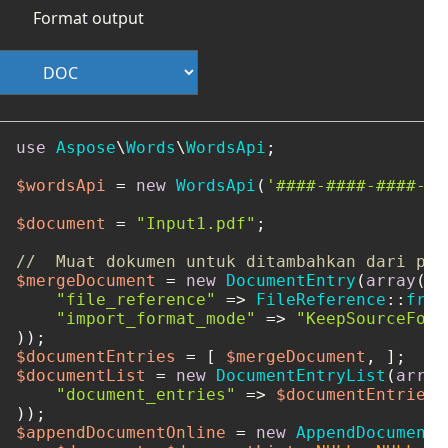
Format output
use
Aspose
\
Words
\
WordsApi
;

$wordsApi
 = 
new
WordsApi
(
'####-####-####-##
$document
 = 
"Input1.pdf"
;

//  Muat dokumen untuk ditambahkan dari pen
$mergeDocument
 = 
new
DocumentEntry
(
array
(

"file_reference"
 => 
FileReference
::
from
"import_format_mode"
 => 
"KeepSourceForm
$documentEntries
 = [ 
$mergeDocument
$documentList
 = 
new
DocumentEntryList
(
array
"document_entries"
 => 
$documentEntries
,

$appendDocumentOnline
 = 
new
AppendDocumentO