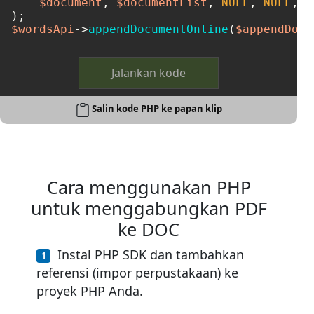
$document
, 
$documentList
, 
NULL
, 
NULL
, 
N
$wordsApi
->
appendDocumentOnline
(
$appendDocu
Jalankan kode
Salin kode PHP ke papan klip
Cara menggunakan PHP
untuk menggabungkan PDF
ke DOC
Instal PHP SDK dan tambahkan
referensi (impor perpustakaan) ke
proyek PHP Anda.