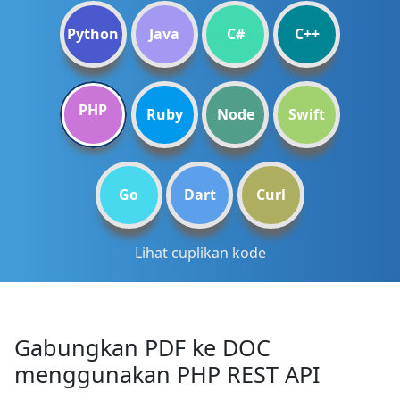
Python
Java
C#
C++
PHP
Ruby
Node
Swift
Go
Dart
Curl
Lihat cuplikan kode
Gabungkan PDF ke DOC
menggunakan PHP REST API