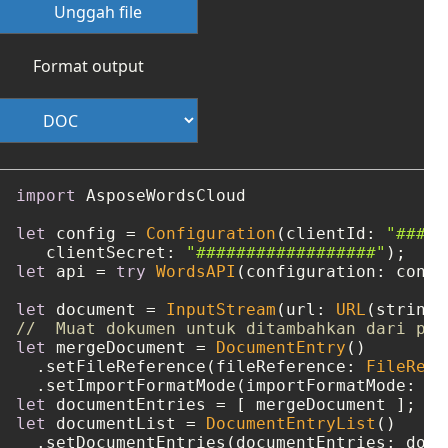
Unggah file
Format output
import
 AsposeWordsCloud

let
 config 
=
Configuration
(clientId: 
"####-
   clientSecret: 
"##################"
let
 api 
=
try
WordsAPI
(configuration: config
let
 document 
=
InputStream
(url: 
URL
(string:
//  Muat dokumen untuk ditambahkan dari pen
let
 mergeDocument 
=
DocumentEntry
()

  .setFileReference(fileReference: 
FileRefe
  .setImportFormatMode(importFormatMode: 
"K
let
 documentEntries 
=
let
 documentList 
=
DocumentEntryList
()

  .setDocumentEntries(documentEntries: docu