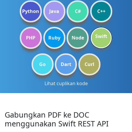
Python
Java
C#
C++
Swift
PHP
Ruby
Node
Go
Dart
Curl
Lihat cuplikan kode
Gabungkan PDF ke DOC
menggunakan Swift REST API