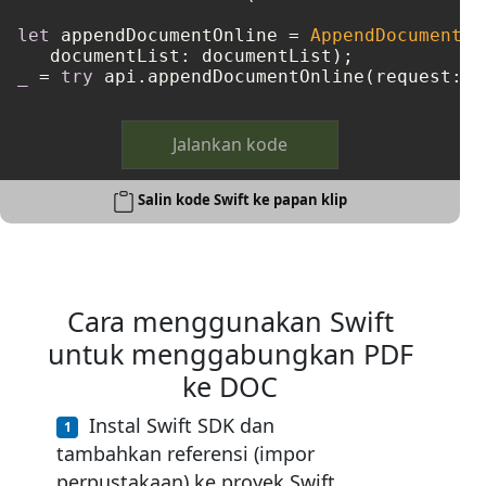
let
 appendDocumentOnline 
=
AppendDocumentOn
_
=
try
Jalankan kode
Salin kode Swift ke papan klip
Cara menggunakan Swift
untuk menggabungkan PDF
ke DOC
Instal Swift SDK dan
tambahkan referensi (impor
perpustakaan) ke proyek Swift