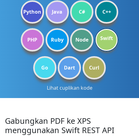
Python
Java
C#
C++
Swift
PHP
Ruby
Node
Go
Dart
Curl
Lihat cuplikan kode
Gabungkan PDF ke XPS
menggunakan Swift REST API