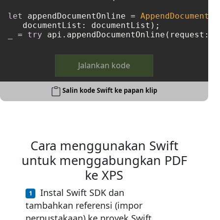
let
 appendDocumentOnline 
=
AppendDocumentOn
_
=
try
Jalankan kode
Salin kode Swift ke papan klip
Cara menggunakan Swift
untuk menggabungkan PDF
ke XPS
Instal Swift SDK dan
tambahkan referensi (impor
perpustakaan) ke proyek Swift