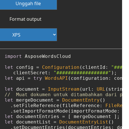
Unggah file
Format output
import
 AsposeWordsCloud

let
 config 
=
Configuration
(clientId: 
"####-
   clientSecret: 
"##################"
let
 api 
=
try
WordsAPI
(configuration: config
let
 document 
=
InputStream
(url: 
URL
(string:
//  Muat dokumen untuk ditambahkan dari pen
let
 mergeDocument 
=
DocumentEntry
()

  .setFileReference(fileReference: 
FileRefe
  .setImportFormatMode(importFormatMode: 
"K
let
 documentEntries 
=
let
 documentList 
=
DocumentEntryList
()

  .setDocumentEntries(documentEntries: docu