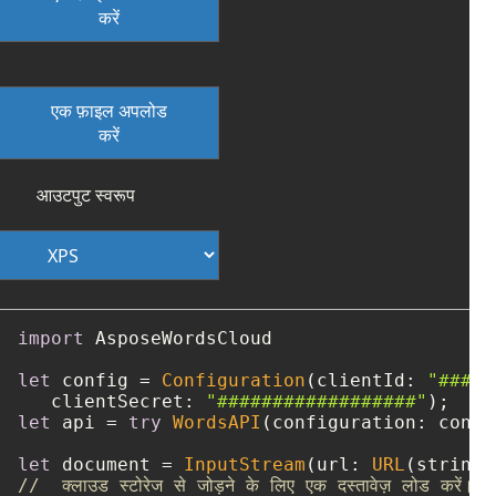
करें
एक फ़ाइल अपलोड
करें
आउटपुट स्वरूप
import
 AsposeWordsCloud

let
 config 
=
Configuration
(clientId: 
"####-
   clientSecret: 
"##################"
let
 api 
=
try
WordsAPI
(configuration: config
let
 document 
=
InputStream
(url: 
URL
(string:
//  क्लाउड स्टोरेज से जोड़ने के लिए एक दस्तावेज़ लोड करें।