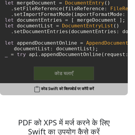
let
 mergeDocument 
=
DocumentEntry
()

  .setFileReference(fileReference: 
FileRefe
  .setImportFormatMode(importFormatMode: 
"K
let
 documentEntries 
=
let
 documentList 
=
DocumentEntryList
()

  .setDocumentEntries(documentEntries: docu
let
 appendDocumentOnline 
=
AppendDocumentOn
_
=
try
कोड चलाएँ
कोड Swift को क्लिपबोर्ड पर कॉपी करें
PDF को XPS में मर्ज करने के लिए
Swift का उपयोग कैसे करें