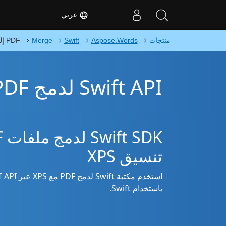
عربي
منتجات
Aspose.Words
Swift
Merge
PDF إلى XPS
Swift API لدمج PDF في XPS
تنسيق XPS
باستخدام Swift.