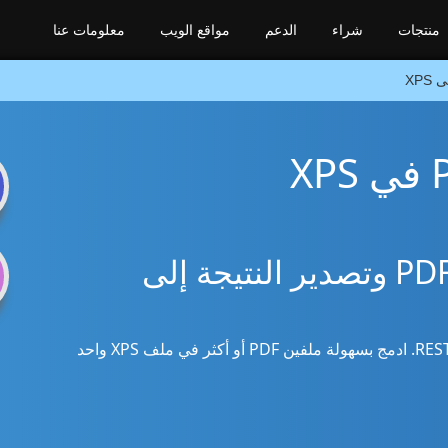
منتجات
شراء
الدعم
مواقع الويب
معلومات عنا
n
Swift SDK لدمج ملفات PDF وتصدير النتيجة إلى
استخدم مكتبة Swift لدمج PDF مع XPS عبر REST API. ادمج بسهولة ملفين PDF أو أكثر في ملف XPS واحد