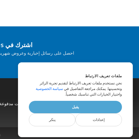
اشترك في Aspose Product Updates
احصل على رسائل إخبارية وعروض شهرية يت
ملفات تعريف الارتباط
نحن نستخدم ملفات تعريف الارتباط لتقديم تجربة الزائر
وتحسينها. يمكنك مراجعة التفاصيل في
سياسة الخصوصية
واختيار الخيارات التي تناسبك شخصياً.
|
مواقع الويب
|
مدونة او مذكرة
|
استشارات مدفوعة
يقبل
إعدادات
ينكر
© -2026