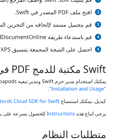
افتح ملف PDF المصدر في Swift.
قم بتحميل مستند لإلحاقه من التخزين ال
قم باستدعاء طريقة appendDocumentOnline()، وقم بتمرير اسم ملف الإخراج بالملحق المطلوب.
احصل على النتيجة المجمعة بتنسيق XPS كملف واحد.
Swift مكتبة للدمج PDF في XPS
يمكنك استخدام مدير حزم Swift ومدير تبعية Cocoapods لتثبيت Aspose.Words Cloud SDK for Swift. تتوفر معلومات مفصلة حول تثبيت الحزمة في قسم
.
"Installation and Usage"
كبديل، يمكنك استنساخ
ords Cloud SDK for Swift
يرجى اتباع هذه
Instructions
للحصول بسرعة على بيانات 
متطلبات النظام