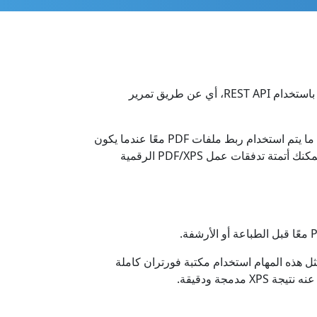
قم بدمج PDF إلى تنسيق XPS بسهولة في كود Swift. تم تصميم مكتبة Swift هذه لدمج عدة ملفات PDF في ملف XPS واحد باستخدام REST API، أي عن طريق تمرير
هذا هو حل دمج PDF to XPS احترافي في السحابة الأصلية يوفر لمبرمجي Swift مرونة كبيرة في التطوير وميزات قوية. غالبًا ما يتم استخدام ربط ملفات PDF معًا عندما يكون
ذلك ضروريًا لإنشاء مجموعة من مستندات XPS من نفس الهيكل، يحتوي كل منها على بيانات فريدة. من خلال دمج الملفات، يمكنك أتمتة تدفقات عمل PDF/XPS الرقمية
ستندات XPS من مصادر بيانات مختلفة. تتضمن مثل هذه المهام استخدام مكتبة فورتران كاملة