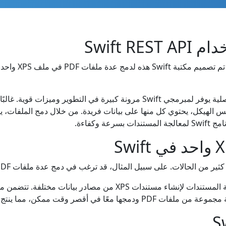
وكفاءة.
يمكن أن يكون دمج PDF جزءًا من نهج متكامل لمعالجة المستندات لإنشاء م