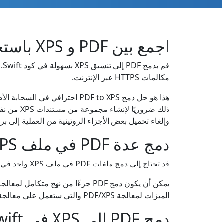
اجمع بين PDF و XPS باستخدام Swift REST API
مكالمات HTTPS عبر الإنترنت.
وإلغاء تحميل بعض الأجزاء الروتينية من العملية إلى برنامج Swift لمعالجة المستندات بسرعة 
دمج عدة PDF في ملف XPS واحد في Swift
قد تحتاج إلى دمج ملفات PDF في ملف XPS واحد في كثير من الحالات. على سبيل المثال، قد ترغب في دمج عدة ملفات PDF معًا قبل الطباعة أو الأرشفة.
الميزات لمعالجة PDF/XPS والتي ستعمل على معالجة مجموعة من ملفات PDF ودمجها معًا في أقصر وقت ممكن، مما ينتج عنه نتيجة XPS مدمجة ودقيقة.
دمج PDF إلى XPS في Swift