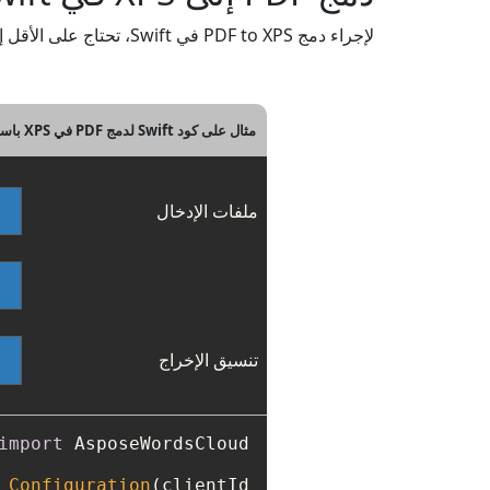
لإجراء دمج PDF to XPS في Swift، تحتاج على الأقل إلى ملفي PDF من المصدر. لبداية سريعة، يرجى مراجعة مثال كود Swift أدناه.
مثال على كود Swift لدمج PDF في XPS باستخدام REST API
ملفات الإدخال
تنسيق الإخراج
import
Configuration
(clientId: 