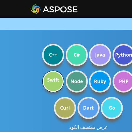
C++
C#
Java
Pytho
Swift
Node
Ruby
PHP
Curl
Dart
Go
عرض مقتطف الكود