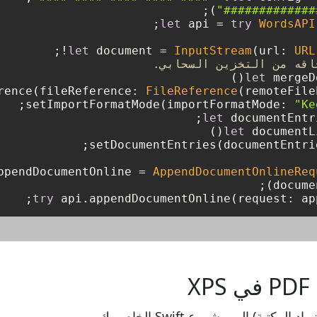
);

"#############
let
 api 
=
try
WordsAPI
;

!
let
 document 
=
InputStream
(url: 
URL
اقه من التخزين السحابي.
let
 mergeD
FileReference
(remoteFile
"Ke
let
 documentEntr
let
 documentL
ppendDocumentOnline 
=
AppendDocumentOnlineReq
try
 api.appendDocumentOnline(request: app