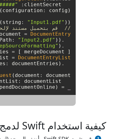
#####"
   clientSecret: 
(string: 
"Input1.pdf"
))
//  قم بتحميل مستند لإلح
ocument 
=
DocumentEntry
Path: 
"Input2.pdf"
  .setFileReference(fileReference: 
epSourceFormatting"
);

  .setImportFormatMode(importFormatMode: 
ies 
=
 [ mergeDocument ];

ist 
=
DocumentEntryList
uest
   documentList: documentList);

endDocumentOnline);

=
_
كيفية استخدام Swift لدمج PDF في XPS
قم بتثبيت Swift SDK وأضف المرجع (استيراد المكتبة) إلى مشروع Swift الخاص بك.