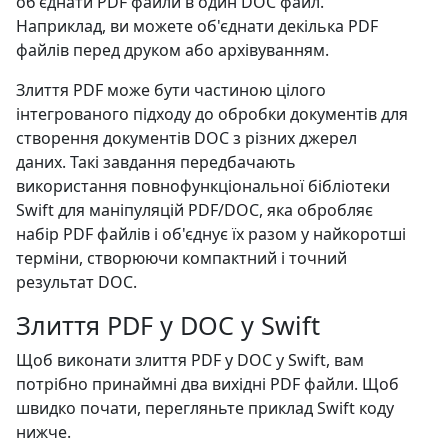
об'єднати PDF файли в один DOC файл.
Наприклад, ви можете об'єднати декілька PDF
файлів перед друком або архівуванням.
Злиття PDF може бути частиною цілого
інтегрованого підходу до обробки документів для
створення документів DOC з різних джерел
даних. Такі завдання передбачають
використання повнофункціональної бібліотеки
Swift для маніпуляцій PDF/DOC, яка обробляє
набір PDF файлів і об'єднує їх разом у найкоротші
терміни, створюючи компактний і точний
результат DOC.
Злиття PDF у DOC у Swift
Щоб виконати злиття PDF у DOC у Swift, вам
потрібно принаймні два вихідні PDF файли. Щоб
швидко почати, перегляньте приклад Swift коду
нижче.