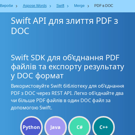
Вироби
Aspose.Words
Swift
Merge
PDF в DOC
Swift API для злиття PDF з
DOC
Swift SDK для об’єднання PDF
файлів та експорту результату
у DOC формат
Використовуйте Swift бібліотеку для об’єднання
PDF з DOC через REST API. Легко об’єднайте два
чи більше PDF файлів в один DOC файл за
допомогою Swift.
Python
Java
C#
C++