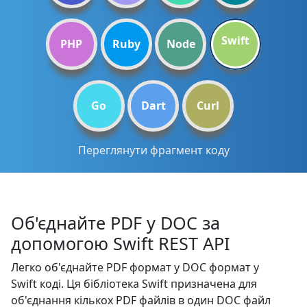
Swift
PHP
Ruby
Node
Go
Dart
Curl
Переглянути фрагмент коду
Об'єднайте PDF у DOC за
допомогою Swift REST API
Легко об'єднайте PDF формат у DOC формат у
Swift коді. Ця бібліотека Swift призначена для
об'єднання кількох PDF файлів в один DOC файл