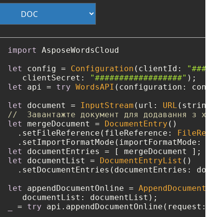
import
 AsposeWordsCloud

let
 config 
=
Configuration
(clientId: 
"####-
   clientSecret: 
"##################"
let
 api 
=
try
WordsAPI
(configuration: config
let
 document 
=
InputStream
(url: 
URL
(string:
//  Завантажте документ для додавання з хма
let
 mergeDocument 
=
DocumentEntry
()

  .setFileReference(fileReference: 
FileRefe
  .setImportFormatMode(importFormatMode: 
"K
let
 documentEntries 
=
let
 documentList 
=
DocumentEntryList
()

  .setDocumentEntries(documentEntries: docu
let
 appendDocumentOnline 
=
AppendDocumentOn
_
=
try