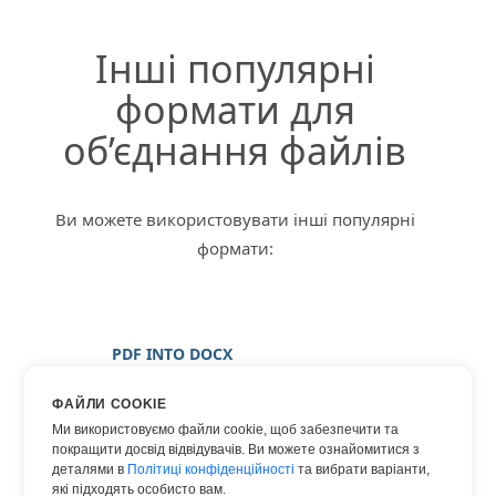
Інші популярні
формати для
об’єднання файлів
Ви можете використовувати інші популярні
формати:
PDF INTO DOCX
PDF INTO ЗОБРАЖЕННЯ
ФАЙЛИ COOKIE
PDF INTO JPG
Ми використовуємо файли cookie, щоб забезпечити та
покращити досвід відвідувачів. Ви можете ознайомитися з
PDF INTO PNG
деталями в
Політиці конфіденційності
та вибрати варіанти,
PDF INTO WORD
які підходять особисто вам.