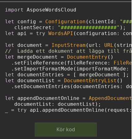
import
 AsposeWordsCloud

let
 config 
=
Configuration
(clientId: 
"####-
   clientSecret: 
"##################"
let
 api 
=
try
WordsAPI
(configuration: config
let
 document 
=
InputStream
(url: 
URL
(string:
//  Ladda ett dokument att lägga till från 
let
 mergeDocument 
=
DocumentEntry
()

  .setFileReference(fileReference: 
FileRefe
  .setImportFormatMode(importFormatMode: 
"K
let
 documentEntries 
=
let
 documentList 
=
DocumentEntryList
()

  .setDocumentEntries(documentEntries: docu
let
 appendDocumentOnline 
=
AppendDocumentOn
_
=
try
Kör kod