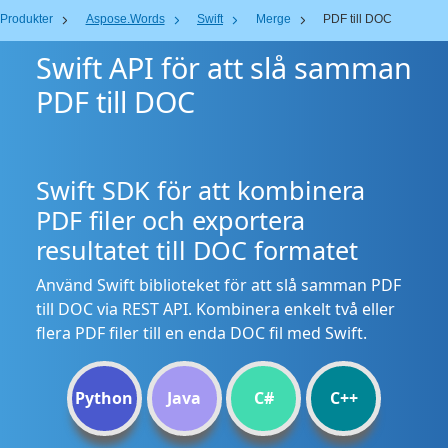
Produkter
Aspose.Words
Swift
Merge
PDF till DOC
Swift API för att slå samman
PDF till DOC
Swift SDK för att kombinera
PDF filer och exportera
resultatet till DOC formatet
Använd Swift biblioteket för att slå samman PDF
till DOC via REST API. Kombinera enkelt två eller
flera PDF filer till en enda DOC fil med Swift.
Python
Java
C#
C++