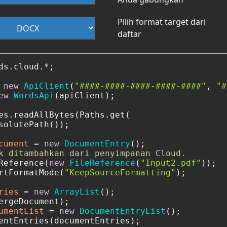
Pilih format target dari
daftar
ds.cloud.*;

new
ApiClient
(
"####-####-####-####-####"
, 
"#
ew
WordsApi
(apiClient);

es.readAllBytes(Paths.get(

solutePath());

cument
=
new
DocumentEntry
k ditambahkan dari penyimpanan Cloud.
Reference(
new
FileReference
(
"Input2.pdf"
));

rtFormatMode(
"KeepSourceFormatting"
);

ries
=
new
ArrayList
();

umentList
=
new
DocumentEntryList
();

entEntries(documentEntries);
