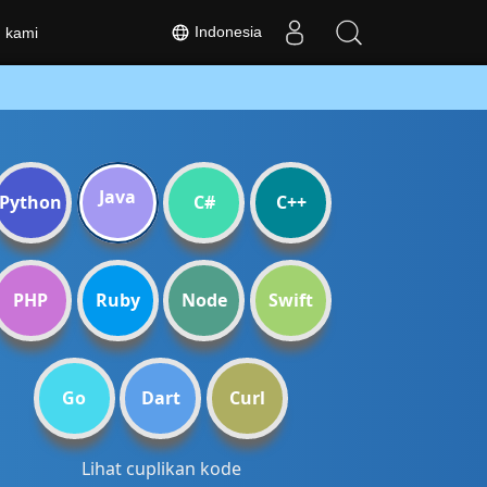
Indonesia
 kami
Java
Python
C#
C++
PHP
Ruby
Node
Swift
Go
Dart
Curl
Lihat cuplikan kode