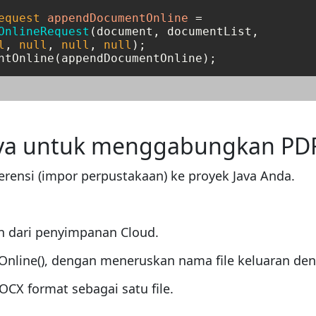
equest
appendDocumentOnline
=
OnlineRequest
(document, documentList, 

l
, 
null
, 
null
, 
null
);

va untuk menggabungkan PD
erensi (impor perpustakaan) ke proyek Java Anda.
 dari penyimpanan Cloud.
ine(), dengan meneruskan nama file keluaran deng
CX format sebagai satu file.