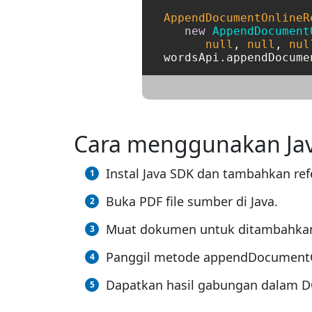
AppendDocumentOnlineR
new
AppendDocument
null
, 
null
, 
nul
Cara menggunakan Ja
Instal Java SDK dan tambahkan ref
Buka PDF file sumber di Java.
Muat dokumen untuk ditambahkan
Panggil metode appendDocumentOnl
Dapatkan hasil gabungan dalam DO