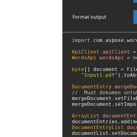
Format output
import
 com.aspose.wor
ApiClient
apiClient
=
WordsApi
wordsApi
=
n
byte
[] document = Fil
"Input1.pdf"
).toAb
DocumentEntry
mergeDo
//  Muat dokumen untu
mergeDocument.setFile
mergeDocument.setImpo
ArrayList
documentEnt
DocumentEntryList
doc
documentList.setDocum