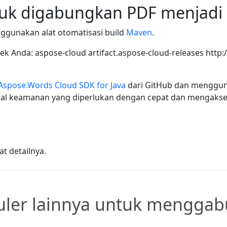
tuk digabungkan PDF menjad
nggunakan alat otomatisasi build
Maven
.
yek Anda:
aspose-cloud
artifact.aspose-cloud-releases
http:
Aspose.Words Cloud SDK for Java
dari GitHub dan menggun
al keamanan yang diperlukan dengan cepat dan mengakses
t detailnya.
ler lainnya untuk menggabu