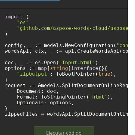
import
 (

"os"
"github.com/aspose-words-cloud/aspose-w
)

config, _ := models.NewConfiguration(
"confi
wordsApi, ctx, _ := api.CreateWordsApi(confi
doc, _ := os.Open(
"Input.html"
)

options := 
map
[
string
]
interface
{}{

"zipOutput"
: ToBoolPointer(
true
),

}

request := &models.SplitDocumentOnlineReques
    Document: doc,

    Format: ToStringPointer(
"html"
),

    Optionals: options,

}

zippedFiles = wordsApi.SplitDocumentOnline(
Ejecutar código