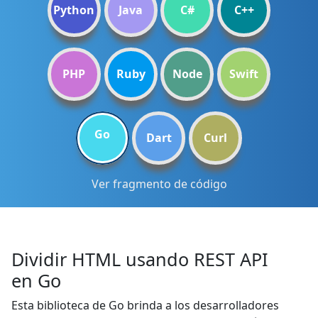
Python
Java
C#
C++
PHP
Ruby
Node
Swift
Go
Dart
Curl
Ver fragmento de código
Dividir HTML usando REST API
en Go
Esta biblioteca de Go brinda a los desarrolladores