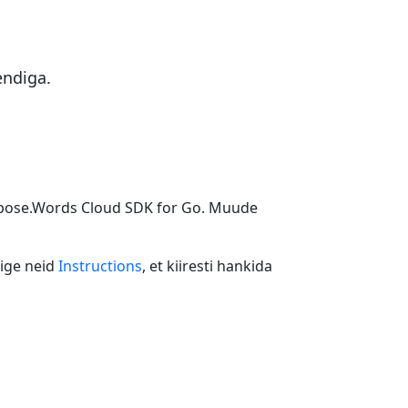
endiga.
 Aspose.Words Cloud SDK for Go. Muude
gige neid
Instructions
, et kiiresti hankida