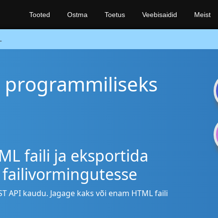
Tooted
Ostma
Toetus
Veebisaidid
Meist
L
i programmiliseks
L faili ja eksportida
 failivormingutesse
ST API kaudu. Jagage kaks või enam HTML faili