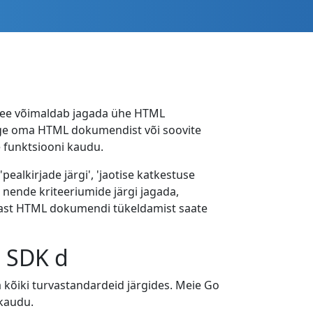
 See võimaldab jagada ühe HTML
ülge oma HTML dokumendist või soovite
e funktsiooni kaudu.
ealkirjade järgi', 'jaotise katkestuse
l nende kriteeriumide järgi jagada,
Pärast HTML dokumendi tükeldamist saate
 SDK d
kõiki turvastandardeid järgides. Meie Go
 kaudu.