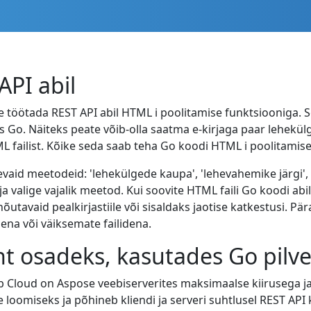
PI abil
 töötada REST API abil HTML i poolitamise funktsiooniga.
 Go. Näiteks peate võib-olla saatma e-kirjaga paar lehek
ML failist. Kõike seda saab teha Go koodi HTML i poolitamis
aid meetodeid: 'lehekülgede kaupa', 'lehevahemike järgi', 'p
a valige vajalik meetod. Kui soovite HTML faili Go koodi abi
tavaid pealkirjastiile või sisaldaks jaotise katkestusi. 
na või väiksemate failidena.
 osadeks, kasutades Go pilve
loud on Aspose veebiserverites maksimaalse kiirusega ja 
loomiseks ja põhineb kliendi ja serveri suhtlusel REST API