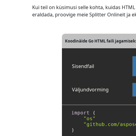
Kui teil on küsimusi selle kohta, kuidas HT
eraldada, proovige meie Splitter Onlineit 
Koodinäide Go HTML faili jagamiseks
Sisendfail
Väljundvorming
import
 (

"os"
"github.com/aspos
)
