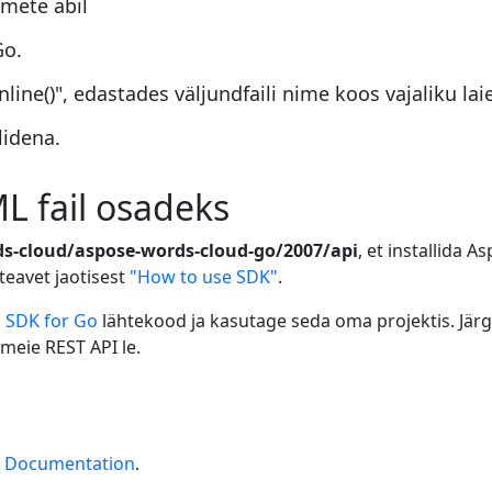
mete abil
Go.
e()", edastades väljundfaili nime koos vajaliku lai
lidena.
L fail osadeks
ds-cloud/aspose-words-cloud-go/2007/api
, et installida
teavet jaotisest
"How to use SDK"
.
 SDK for Go
lähtekood ja kasutage seda oma projektis. Jär
meie REST API le.
y Documentation
.