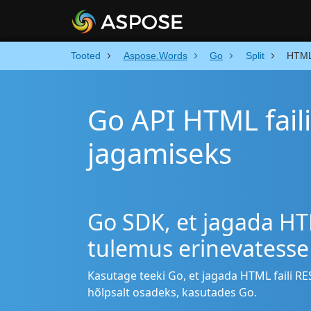
Tooted
Aspose.Words
Go
Split
HTM
Go API HTML fail
jagamiseks
Go SDK, et jagada HTM
tulemus erinevatesse
Kasutage teeki Go, et jagada HTML faili RE
hõlpsalt osadeks, kasutades Go.