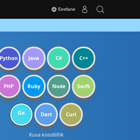
Eestlane
Python
Java
C#
C++
PHP
Ruby
Node
Swift
Go
Dart
Curl
Kuva koodilõik