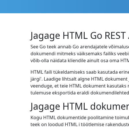
Jagage HTML Go REST A
See Go teek annab Go arendajatele võimaluse
dokumendi mitmeks väiksemaks failiks veebis
võib-olla näidata kliendile ainult osa oma HT
HTML faili tükeldamiseks saab kasutada erinev
järgi'. Laadige lihtsalt algne HTML dokument j
veenduge, et teie HTML dokument kasutaks nõu
tulemuse eksportida eraldi dokumendilehtede
Jagage HTML dokument
Kogu HTML dokumentide poolitamine toimub C
teek on loodud HTML i töötlemise rakenduste 