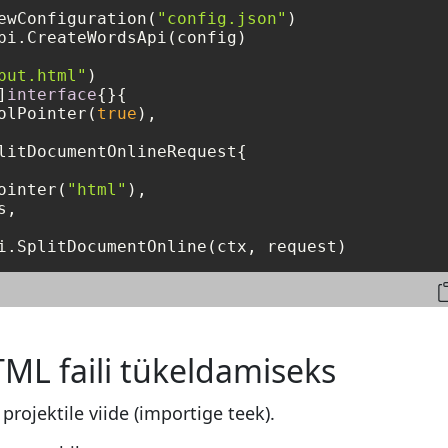
ewConfiguration(
"config.json"
)

pi.CreateWordsApi(config)

put.html"
)

]
interface
{}{

olPointer(
true
),

litDocumentOnlineRequest{

ointer(
"html"
),

,

i.SplitDocumentOnline(ctx, request)
ML faili tükeldamiseks
projektile viide (importige teek).