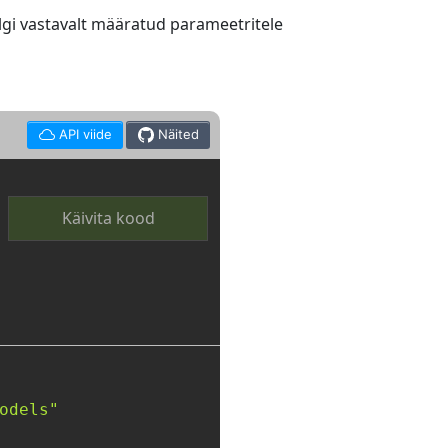
gi vastavalt määratud parameetritele
API viide
Näited
Käivita kood
odels"