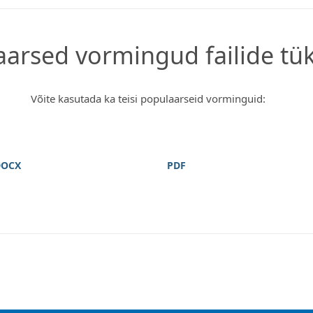
arsed vormingud failide tü
Võite kasutada ka teisi populaarseid vorminguid:
DOCX
PDF