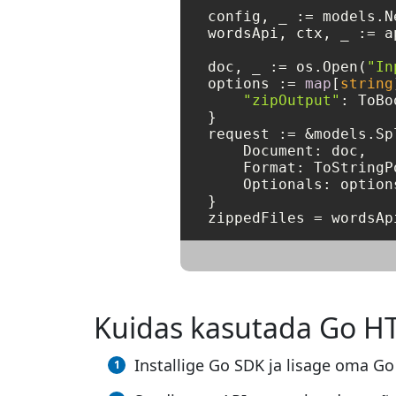
config, _ := models.N
wordsApi, ctx, _ := a
doc, _ := os.Open(
"In
options := 
map
[
string
"zipOutput"
: ToBo
}

request := &models.Sp
    Document: doc,

    Format: ToStringP
    Optionals: options
}

zippedFiles = wordsAp
Kuidas kasutada Go HT
Installige Go SDK ja lisage oma Go 