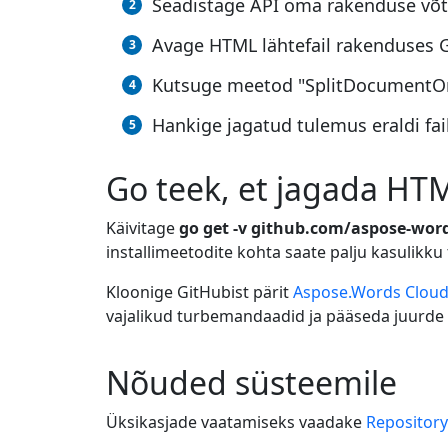
Seadistage API oma rakenduse võt
Avage HTML lähtefail rakenduses 
Kutsuge meetod "SplitDocumentOnlin
Hankige jagatud tulemus eraldi fai
Go teek, et jagada HTM
Käivitage
go get -v github.com/aspose-wor
installimeetodite kohta saate palju kasulikku 
Kloonige GitHubist pärit
Aspose.Words Cloud
vajalikud turbemandaadid ja pääseda juurde 
Nõuded süsteemile
Üksikasjade vaatamiseks vaadake
Repositor