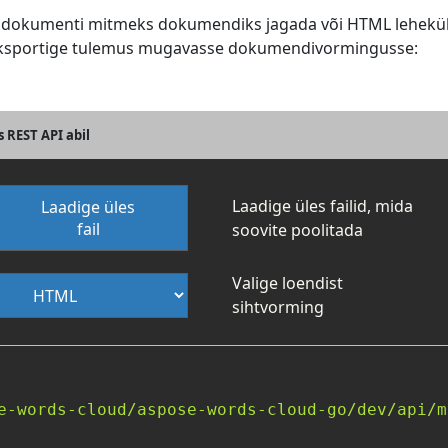
ML dokumenti mitmeks dokumendiks jagada või HTML lehekül
ja eksportige tulemus mugavasse dokumendivormingusse:
 REST API abil
Laadige üles failid, mida
Laadige üles
fail
soovite poolitada
Valige loendist
sihtvorming
e-words-cloud/aspose-words-cloud-go/dev/api/m