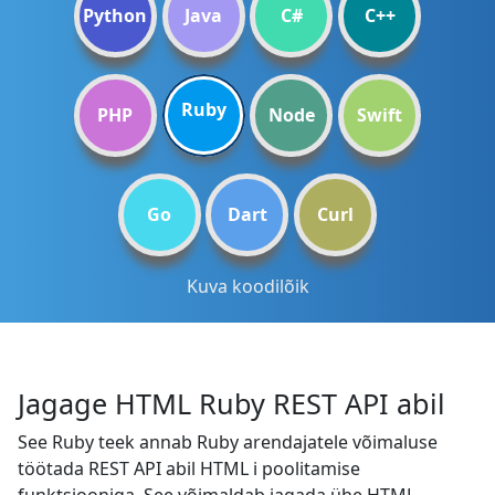
Python
Java
C#
C++
Ruby
PHP
Node
Swift
Go
Dart
Curl
Kuva koodilõik
Jagage HTML Ruby REST API abil
See Ruby teek annab Ruby arendajatele võimaluse
töötada REST API abil HTML i poolitamise