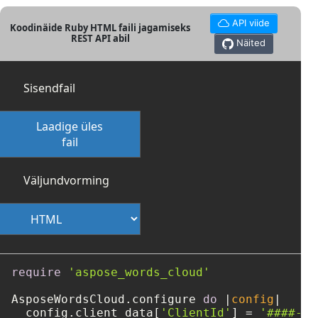
API viide
Koodinäide Ruby HTML faili jagamiseks
REST API abil
Näited
Sisendfail
Laadige üles
fail
Väljundvorming
require
'aspose_words_cloud'
AsposeWordsCloud.configure 
do
 |
config
|

  config.client_data[
'ClientId'
] = 
'####-##