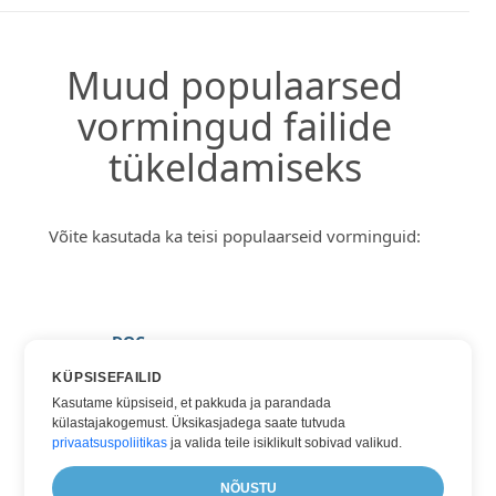
Muud populaarsed
vormingud failide
tükeldamiseks
Võite kasutada ka teisi populaarseid vorminguid:
DOC
DOCX
KÜPSISEFAILID
Kasutame küpsiseid, et pakkuda ja parandada
PDF
külastajakogemust. Üksikasjadega saate tutvuda
TXT
privaatsuspoliitikas
ja valida teile isiklikult sobivad valikud.
WORD
NÕUSTU