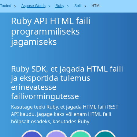
Tooted
Aspose.Words
Ruby
Split
HTML
Ruby API HTML faili
programmiliseks
jagamiseks
Ruby SDK, et jagada HTML faili
ja eksportida tulemus
erinevatesse
failivormingutesse
Kasutage teeki Ruby, et jagada HTML faili REST
API kaudu. Jagage kaks või enam HTML faili
hõlpsalt osadeks, kasutades Ruby.