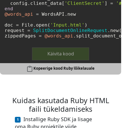
  config.client_data[
'ClientSecret'
] = 
'###
end
@words_api
 = WordsAPI.new

doc = File.open(
'Input.html'
)

request = 
SplitDocumentOnlineRequest
.new(
do
zippedPages = 
@words_api
.split_document_onl
Käivita kood
Kopeerige kood Ruby lõikelauale
Kuidas kasutada Ruby HTML
faili tükeldamiseks
Installige Ruby SDK ja lisage
oma Ruby projektile viide