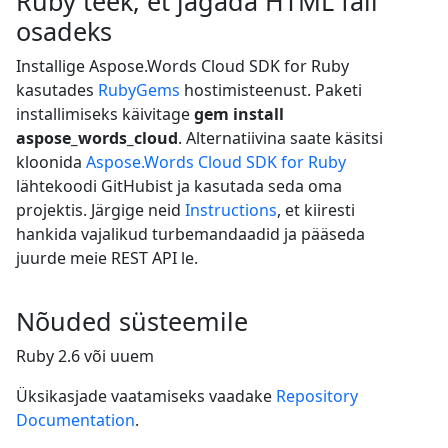
Ruby teek, et jagada HTML fail
osadeks
Installige Aspose.Words Cloud SDK for Ruby
kasutades
RubyGems
hostimisteenust. Paketi
installimiseks käivitage
gem install
aspose_words_cloud
. Alternatiivina saate käsitsi
kloonida
Aspose.Words Cloud SDK for Ruby
lähtekoodi GitHubist ja kasutada seda oma
projektis. Järgige neid
Instructions
, et kiiresti
hankida vajalikud turbemandaadid ja pääseda
juurde meie REST API le.
Nõuded süsteemile
Ruby 2.6 või uuem
Üksikasjade vaatamiseks vaadake
Repository
Documentation
.