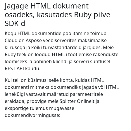
Jagage HTML dokument
osadeks, kasutades Ruby pilve
SDK d
Kogu HTML dokumentide poolitamine toimub
Cloud on Aspose veebiserverites maksimaalse
kiirusega ja kõiki turvastandardeid järgides. Meie
Ruby teek on loodud HTML i töötlemise rakenduste
loomiseks ja põhineb kliendi ja serveri suhtlusel
REST API kaudu.
Kui teil on küsimusi selle kohta, kuidas HTML
dokumenti mitmeks dokumendiks jagada või HTML
lehekülgi vastavalt määratud parameetritele
eraldada, proovige meie Splitter Onlineit ja
eksportige tulemus mugavasse
dokumendivormingusse: