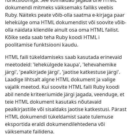
funktsiooniga. See võimaldab jagada ühe HTML
dokumendi mitmeks väiksemaks failiks veebis
Ruby. Näiteks peate võib-olla saatma e-kirjaga paar
lehekülge oma HTML dokumendist või soovite võib-
olla näidata kliendile ainult osa oma HTML failist.
Kõike seda saab teha Ruby koodi HTML i
poolitamise funktsiooni kaudu.
HTML faili tükeldamiseks saab kasutada erinevaid
meetodeid: 'lehekülgede kaupa', 'lehevahemike
järgi', 'pealkirjade järgi', 'jaotise katkestuse järgi'.
Laadige lihtsalt algne HTML dokument ja valige
vajalik meetod. Kui soovite HTML faili Ruby koodi
abil nende kriteeriumide järgi jagada, veenduge, et
teie HTML dokument kasutaks nõutavaid
pealkirjastiile või sisaldaks jaotise katkestusi. Pärast
HTML dokumendi tükeldamist saate tulemuse
eksportida eraldi dokumendilehtedena või
väiksemate failidena.