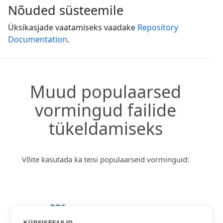
Nõuded süsteemile
Üksikasjade vaatamiseks vaadake
Repository
Documentation
.
Muud populaarsed
vormingud failide
tükeldamiseks
Võite kasutada ka teisi populaarseid vorminguid:
DOC
HTML