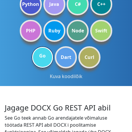
Python
Java
C#
C++
PHP
Ruby
Node
Swift
Go
Dart
Curl
Kuva koodilõik
Jagage DOCX Go REST API abil
See Go teek annab Go arendajatele võimaluse
töötada REST API abil DOCX i poolitamise