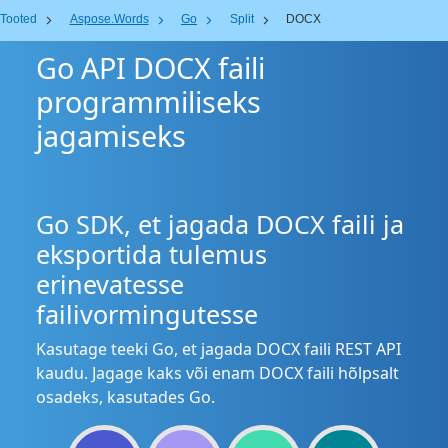
Tooted
Aspose.Words
Go
Split
DOCX
Go API DOCX faili
programmiliseks
jagamiseks
Go SDK, et jagada DOCX faili ja
eksportida tulemus
erinevatesse
failivormingutesse
Kasutage teeki Go, et jagada DOCX faili REST API
kaudu. Jagage kaks või enam DOCX faili hõlpsalt
osadeks, kasutades Go.