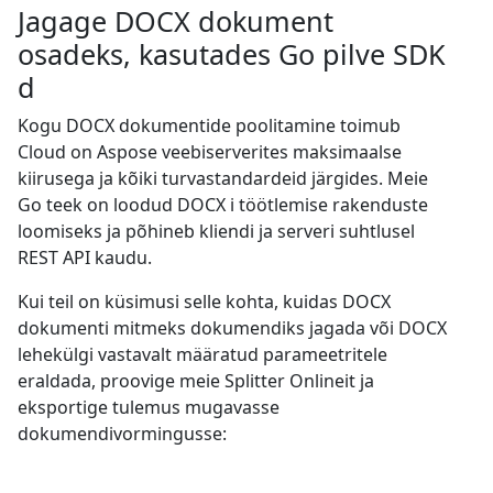
Jagage DOCX dokument
osadeks, kasutades Go pilve SDK
d
Kogu DOCX dokumentide poolitamine toimub
Cloud on Aspose veebiserverites maksimaalse
kiirusega ja kõiki turvastandardeid järgides. Meie
Go teek on loodud DOCX i töötlemise rakenduste
loomiseks ja põhineb kliendi ja serveri suhtlusel
REST API kaudu.
Kui teil on küsimusi selle kohta, kuidas DOCX
dokumenti mitmeks dokumendiks jagada või DOCX
lehekülgi vastavalt määratud parameetritele
eraldada, proovige meie Splitter Onlineit ja
eksportige tulemus mugavasse
dokumendivormingusse: