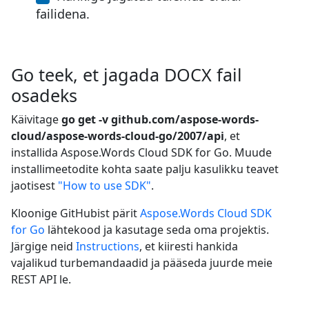
failidena.
Go teek, et jagada DOCX fail
osadeks
Käivitage
go get -v github.com/aspose-words-
cloud/aspose-words-cloud-go/2007/api
, et
installida Aspose.Words Cloud SDK for Go. Muude
installimeetodite kohta saate palju kasulikku teavet
jaotisest
"How to use SDK"
.
Kloonige GitHubist pärit
Aspose.Words Cloud SDK
for Go
lähtekood ja kasutage seda oma projektis.
Järgige neid
Instructions
, et kiiresti hankida
vajalikud turbemandaadid ja pääseda juurde meie
REST API le.