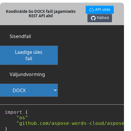
API viide
Koodinäide Go DOCX faili jagamiseks
REST API abil
Näited
Sisendfail
Laadige üles
fail
Väljundvorming
import
 (

"os"
"github.com/aspose-words-cloud/aspose-w
)
