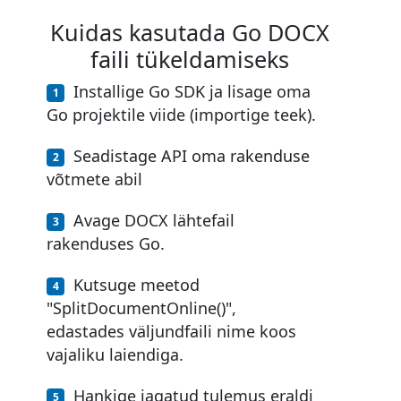
Kuidas kasutada Go DOCX
faili tükeldamiseks
Installige Go SDK ja lisage oma
Go projektile viide (importige teek).
Seadistage API oma rakenduse
võtmete abil
Avage DOCX lähtefail
rakenduses Go.
Kutsuge meetod
"SplitDocumentOnline()",
edastades väljundfaili nime koos
vajaliku laiendiga.
Hankige jagatud tulemus eraldi