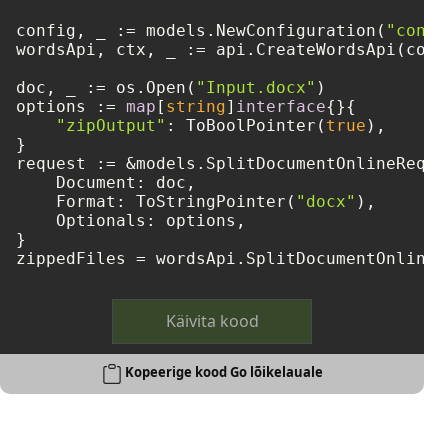
config, _ := models.NewConfiguration(
"confi
wordsApi, ctx, _ := api.CreateWordsApi(confi
doc, _ := os.Open(
"Input.docx"
)

options := 
map
[
string
]
interface
{}{

"zipOutput"
: ToBoolPointer(
true
),

}

request := &models.SplitDocumentOnlineReques
    Document: doc,

    Format: ToStringPointer(
"docx"
),

    Optionals: options,

}

zippedFiles = wordsApi.SplitDocumentOnline(
Käivita kood
Kopeerige kood Go lõikelauale