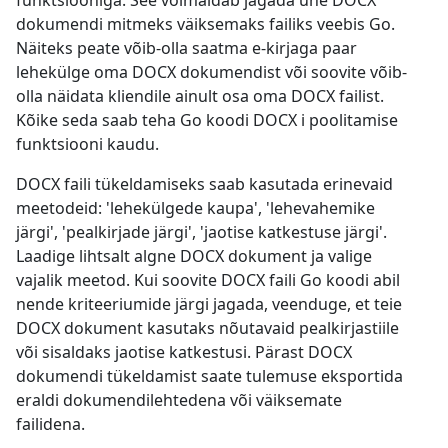
funktsiooniga. See võimaldab jagada ühe DOCX
dokumendi mitmeks väiksemaks failiks veebis Go.
Näiteks peate võib-olla saatma e-kirjaga paar
lehekülge oma DOCX dokumendist või soovite võib-
olla näidata kliendile ainult osa oma DOCX failist.
Kõike seda saab teha Go koodi DOCX i poolitamise
funktsiooni kaudu.
DOCX faili tükeldamiseks saab kasutada erinevaid
meetodeid: 'lehekülgede kaupa', 'lehevahemike
järgi', 'pealkirjade järgi', 'jaotise katkestuse järgi'.
Laadige lihtsalt algne DOCX dokument ja valige
vajalik meetod. Kui soovite DOCX faili Go koodi abil
nende kriteeriumide järgi jagada, veenduge, et teie
DOCX dokument kasutaks nõutavaid pealkirjastiile
või sisaldaks jaotise katkestusi. Pärast DOCX
dokumendi tükeldamist saate tulemuse eksportida
eraldi dokumendilehtedena või väiksemate
failidena.