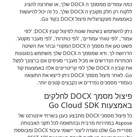
כמה עמודים ממסמך ה DOCX שלך, או שתרצה להציג
ללקוח רק חלק מקובץ ה DOCX שלך. כל זה יכול להיעשות
באמצעות פונקציונליות פיצול DOCX בקוד Go.
ניתן להשתמש בשיטות שונות לפיצול קובץ DOCX: 'לפי
עמוד', 'לפי טווחי עמודים', 'לפי כותרות', 'לפי מעבר מקטע'.
פשוט טען את מסמך ה DOCX המקורי ובחר את השיטה
הדרושה לך. ודא שמסמך ה DOCX שלך משתמש בסגנונות
הכותרות הנדרשים או מכיל מעברי סעיפים אם ברצונך לפצל
את קובץ ה DOCX שלך לפי קריטריונים אלה באמצעות קוד
Go. לאחר פיצול מסמך DOCX ניתן לייצא את התוצאה
כעמודי מסמכים נפרדים או כקבצים קטנים יותר.
פיצול מסמך DOCX לחלקים
באמצעות Go Cloud SDK
כל פיצול מסמכי DOCX מתבצע בענן בשרתי אינטרנט של
Aspose במהירות מרבית ובהתאמה לכל תקני האבטחה.
ספריית Go שלנו נועדה ליצור יישומי עיבוד DOCX ומבוססת