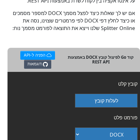
על אינטראקציה בין לקוח לשרת באמצעות REST API.
אם יש לך שאלות כיצד לפצל מסמך DOCX למספר מסמכים
או כיצד לחלץ דפי DOCX לפי פרמטרים שצוינו, נסה את
Splitter Online שלנו וייצא את התוצאה לפורמט מסמך נוח:
הפניה ל-API
קוד Go לפיצול קובץ DOCX באמצעות
REST API
דוגמאות
קובץ קלט
לעלות קובץ
פורמט פלט