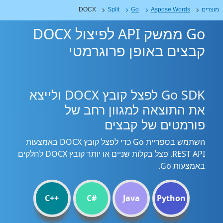
מוצרים
Aspose.Words
Go
Split
DOCX
Go ממשק API לפיצול DOCX
קבצים באופן פרוגרמטי
Go SDK לפצל קובץ DOCX ולייצא
את התוצאה למגוון רחב של
פורמטים של קבצים
השתמש בספריית Go כדי לפצל קובץ DOCX באמצעות
REST API. פצל בקלות שניים או יותר קובץ DOCX לחלקים
באמצעות Go.
C++
C#
Java
Python