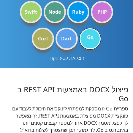
Swift
Node
Ruby
PHP
Go
Curl
Dart
הצג את קטע הקוד
פיצול DOCX באמצעות REST API ב
Go
ספריית Go זו מספקת למפתחי לינוקס את היכולת לעבוד עם
פונקציית DOCX מפוצלת באמצעות REST API. זה מאפשר
לך לפצל מסמך DOCX אחד למספר קבצים קטנים יותר
באינטרנט ב Go. לדוגמה, ייתכן שתצטרך לשלוח בדוא"ל