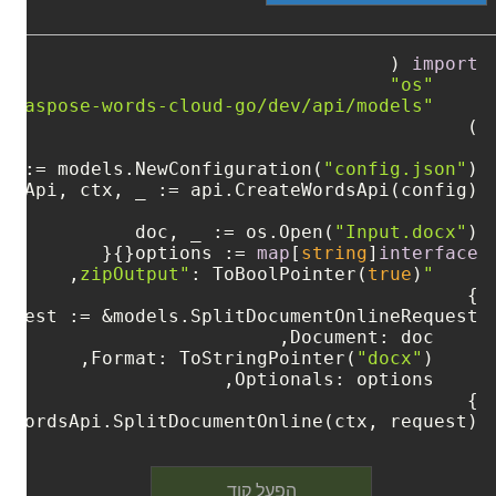
import
"os"
"github.com/aspose-words-cloud/aspose-words-cloud-go/dev/api/models"
 _ := models.NewConfiguration(
"config.json"
doc, _ := os.Open(
"Input.docx"
options := 
map
[
string
]
interface
: ToBoolPointer(
true
"zipOutput"
"docx"
    Format: ToStringPointer(
= wordsApi.SplitDocumentOnline(ctx, request)
הפעל קוד