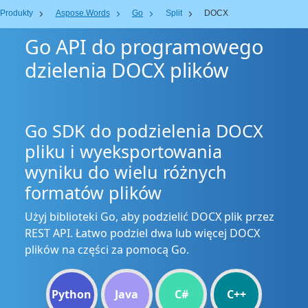
Produkty
Aspose.Words
Go
Split
DOCX
Go API do programowego
dzielenia DOCX plików
Go SDK do podzielenia DOCX
pliku i wyeksportowania
wyniku do wielu różnych
formatów plików
Użyj biblioteki Go, aby podzielić DOCX plik przez
REST API. Łatwo podziel dwa lub więcej DOCX
plików na części za pomocą Go.
Python
Java
C#
C++