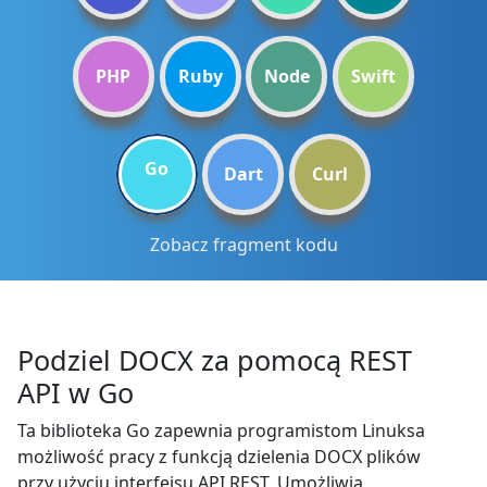
PHP
Ruby
Node
Swift
Go
Dart
Curl
Zobacz fragment kodu
Podziel DOCX za pomocą REST
API w Go
Ta biblioteka Go zapewnia programistom Linuksa
możliwość pracy z funkcją dzielenia DOCX plików
przy użyciu interfejsu API REST. Umożliwia