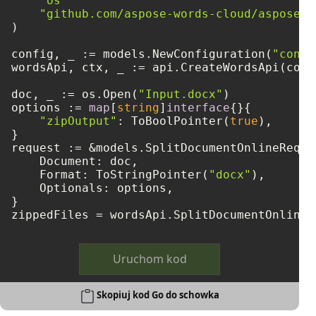
"os"
"github.com/aspose-words-cloud/aspose-w
)

config, _ := models.NewConfiguration(
"confi
wordsApi, ctx, _ := api.CreateWordsApi(confi
doc, _ := os.Open(
"Input.docx"
)

options := 
map
[
string
]
interface
{}{

"zipOutput"
: ToBoolPointer(
true
),

}

request := &models.SplitDocumentOnlineReques
    Document: doc,

    Format: ToStringPointer(
"docx"
),

    Optionals: options,

}

zippedFiles = wordsApi.SplitDocumentOnline(
Uruchom kod
Skopiuj kod Go do schowka