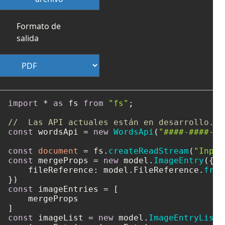
Formato de
salida
import
 * 
as
 fs 
from
"fs"
;

//  Las API actuales están en desarrollo.
const
 wordsApi = 
new
WordsApi
(
"####-####-##
const
document
 = fs.
createReadStream
(
"Input
const
 mergeProps = 
new
 model.
ImageEntry
({

fileReference
: model.
FileReference
.
from
const
 imageEntries = [

    mergeProps

const
 imageList = 
new
 model.
ImageEntryList
(