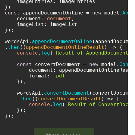
imageEntries
: imageEntries

const
 appendDocumentOnline = 
new
 model.
Appe
document
: 
document
,

imageList
: imageList

});

wordsApi.
appendDocumentOnline
(appendDocumen
.
then
(
(
appendDocumentOnlineResult
) =>
 {

console
.
log
(
"Result of AppendDocumentOn
const
 convertDocument = 
new
 model.
Conve
document
: appendDocumentOnlineResult
format
: 
"pdf"
    });

    wordsApi.
convertDocument
(convertDocument
    .
then
(
(
convertDocumentResult
) =>
 {

console
.
log
(
"Result of ConvertDocum
    });

Ejecutar código