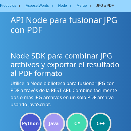
Productos
Aspose.Words
Node
Merge
JPG a PDF
API Node para fusionar JPG
con PDF
Node SDK para combinar JPG
archivos y exportar el resultado
al PDF formato
Utilice la Node biblioteca para fusionar JPG con
PDF a través de la REST API. Combine fácilmente
dos o más JPG archivos en un solo PDF archivo
usando JavaScript.
Python
Java
C#
C++