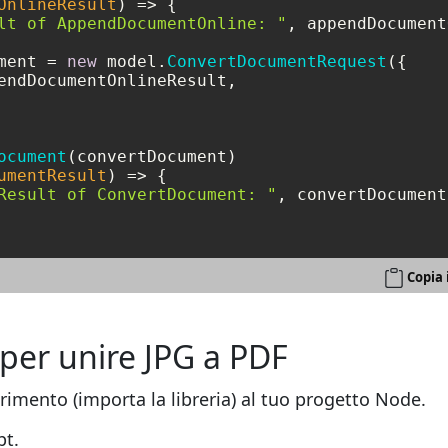
OnlineResult
) =>
 {

lt of AppendDocumentOnline: "
, appendDocument
ment = 
new
 model.
ConvertDocumentRequest
({

endDocumentOnlineResult,

ocument
(convertDocument)

umentResult
) =>
 {

Result of ConvertDocument: "
, convertDocument
Copia 
per unire JPG a PDF
erimento (importa la libreria) al tuo progetto Node.
pt.