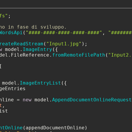
fs"
;

no in fase di sviluppo.
WordsApi
(
"####-####-####-####-####"
, 
"#######
reateReadStream
(
"Input1.jpg"
w
 model.
ImageEntry
({

del.
FileReference
.
fromRemoteFilePath
(
"Input2.


 model.
ImageEntryList
({

geEntries

nline = 
new
 model.
AppendDocumentOnlineRequest
t
,

st

ntOnline
(appendDocumentOnline)
