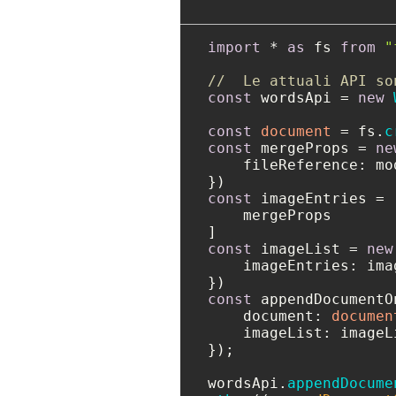
import
 * 
as
 fs 
from
"
//  Le attuali API so
const
 wordsApi = 
new
const
document
 = fs.
c
const
 mergeProps = 
ne
fileReference
: mo
const
 imageEntries = [
    mergeProps

const
 imageList = 
new
imageEntries
: ima
const
 appendDocumentO
document
: 
documen
imageList
: imageLi
});

wordsApi.
appendDocume