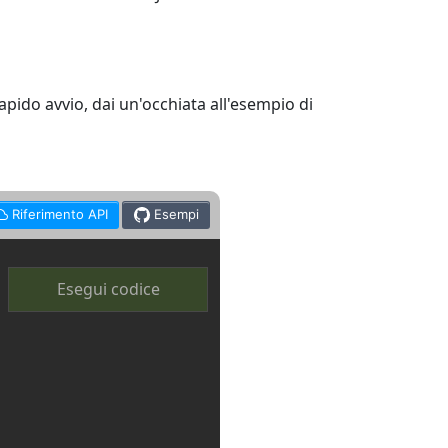
apido avvio, dai un'occhiata all'esempio di
Riferimento API
Esempi
Esegui codice