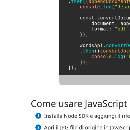
.
then
(
(
appendDocument
console
.
log
(
"Resu
const
 convertDocu
document
: app
format
: 
"pdf"
    });

    wordsApi.
convertD
    .
then
(
(
convertDoc
console
.
log
(
"
    });

Come usare JavaScript 
Installa Node SDK e aggiungi il rif
Apri il JPG file di origine in JavaScri