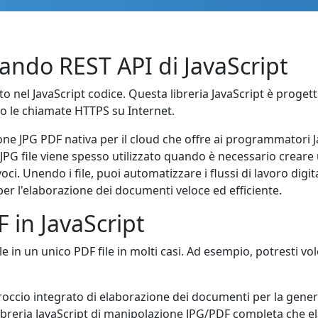
ando REST API di JavaScript
o nel JavaScript codice. Questa libreria JavaScript è proget
do le chiamate HTTPS su Internet.
ne JPG PDF nativa per il cloud che offre ai programmatori Jav
i JPG file viene spesso utilizzato quando è necessario crear
ci. Unendo i file, puoi automatizzare i flussi di lavoro digit
per l'elaborazione dei documenti veloce ed efficiente.
F in JavaScript
 in un unico PDF file in molti casi. Ad esempio, potresti vol
proccio integrato di elaborazione dei documenti per la gene
 libreria JavaScript di manipolazione JPG/PDF completa che ela