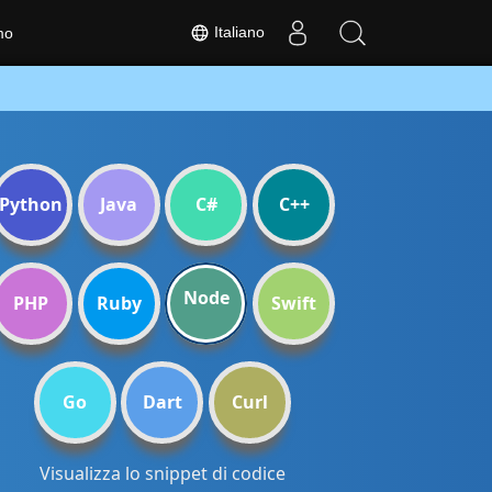
Italiano
mo
Python
Java
C#
C++
Node
PHP
Ruby
Swift
Go
Dart
Curl
Visualizza lo snippet di codice