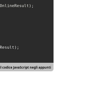
OnlineResult);

Result);

il codice JavaScript negli appunti