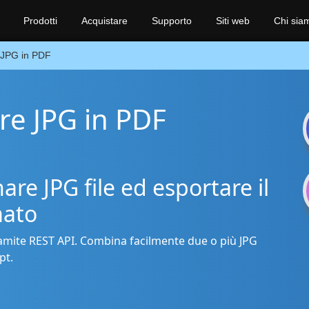
Prodotti
Acquistare
Supporto
Siti web
Chi sia
JPG in PDF
re JPG in PDF
e JPG file ed esportare il
mato
ramite REST API. Combina facilmente due o più JPG
pt.