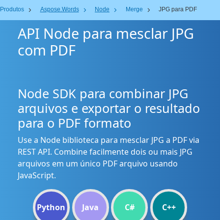
Produtos
Aspose.Words
Node
Merge
JPG para PDF
API Node para mesclar JPG
com PDF
Node SDK para combinar JPG
arquivos e exportar o resultado
para o PDF formato
Use a Node biblioteca para mesclar JPG a PDF via
REST API. Combine facilmente dois ou mais JPG
arquivos em um único PDF arquivo usando
JavaScript.
Python
Java
C#
C++