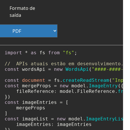
Formato de
saída
import
 * 
as
 fs 
from
"fs"
;

//  APIs atuais estão em desenvolvimento.
const
 wordsApi = 
new
WordsApi
(
"####-####-##
const
document
 = fs.
createReadStream
(
"Input
const
 mergeProps = 
new
 model.
ImageEntry
({

fileReference
: model.
FileReference
.
from
const
 imageEntries = [

    mergeProps

const
 imageList = 
new
 model.
ImageEntryList
(
imageEntries
: imageEntries
