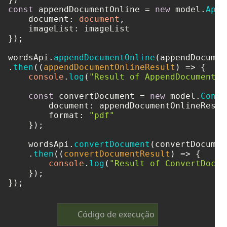
const
 appendDocumentOnline = 
new
 model.
Appe
document
: 
document
,

imageList
: imageList

});

wordsApi.
appendDocumentOnline
(appendDocumen
.
then
(
(
appendDocumentOnlineResult
) =>
 {

console
.
log
(
"Result of AppendDocumentOn
const
 convertDocument = 
new
 model.
Conve
document
: appendDocumentOnlineResult
format
: 
"pdf"
    });

    wordsApi.
convertDocument
(convertDocument
    .
then
(
(
convertDocumentResult
) =>
 {

console
.
log
(
"Result of ConvertDocum
    });

Código de execução