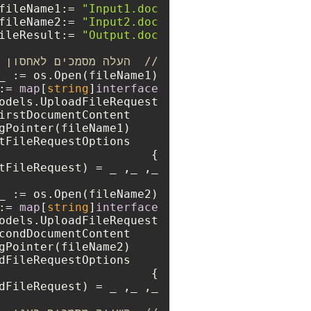
fileName1:= 
"Input1.doc"
fileName2:= 
"Input2.doc"
ileResult:= 
"Output.doc"
//  העלה מסמכים לאחסון 
:= 
map
[
string
]
interface
:= 
map
[
string
]
interface