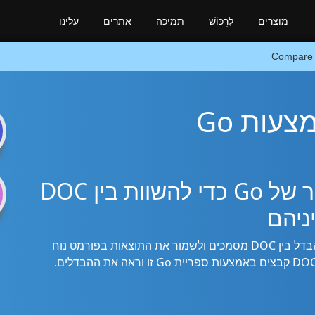
מוצרים
לִרְכּוֹשׁ
תמיכה
אתרים
עלינו
Compare
n
בודק הבדלים מדויק ביותר של Go כדי להשוות בין DOC
ניהם
Go SDK העוצמתי שלנו מאפשר לך למצוא את ההבדל בין DOC מסמכים ולשמור את התוצאות בפורמט נוח