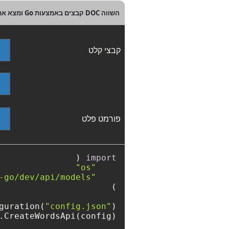
השווה DOC קבצים באמצעות Go ומצא את ההבדל
קבצי קלט
פורמט פלט
import
"os"
"github.com/aspose-words-cloud/aspose-words-cloud-go/dev/api/models"
guration(
"config.json"