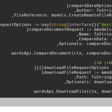
equestOptions := 
map
[
string
]
interface
{}{
"dest
סון ענן.
downloadFileRequestOptions 