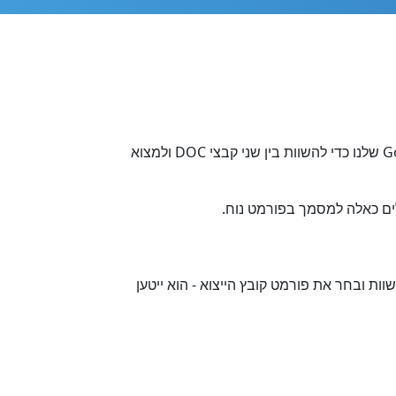
לפעמים צריך להיות בטוח שהמסמך בפורמט DOC לא השתנה, ואם כן, צריך לברר מה ההבדל. פשוט השתמש בכלי Go diff שלנו כדי להשוות בין שני קבצי DOC ולמצוא
י DOC באמצעות Go SDK עובד. כדי להשיג זאת, טען את קבצי ה-DOC שברצונך להשוות ובחר את פורמט קובץ הייצוא - הוא ייטען