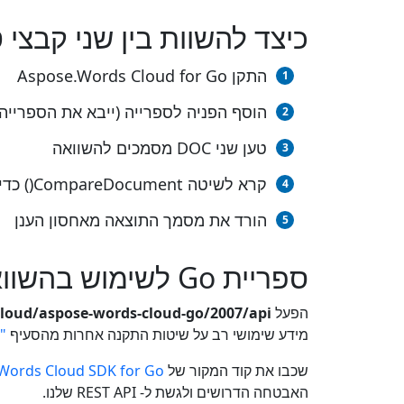
כיצד להשוות בין שני קבצי
התקן Aspose.Words Cloud for Go
הוסף הפניה לספרייה (ייבא את הספרייה) לפרו
טען שני DOC מסמכים להשוואה
קרא לשיטה CompareDocument() כדי להשוות בין DOC מסמכים
הורד את מסמך התוצאה מאחסון הענן
ספריית Go לשימוש בהשוואה
הפעל
cloud/aspose-words-cloud-go/2007/api
מידע שימושי רב על שיטות התקנה אחרות מהסעיף
"How to use SDK"
שכבו את קוד המקור של
Words Cloud SDK for Go
האבטחה הדרושים ולגשת ל- REST API שלנו.