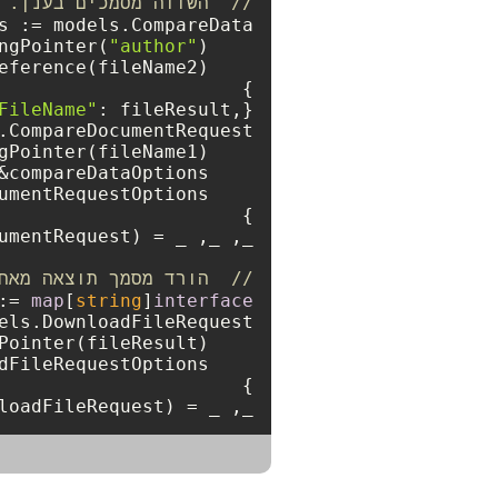
//  השווה מסמכים בענן.
"author"
    Author: ToStringPointer(
FileName"
//  הורד מסמך תוצאה מאח
:= 
map
[
string
]
interface
_, _ = wordsApi.DownloadFile(ctx, downloadFileRequest)
