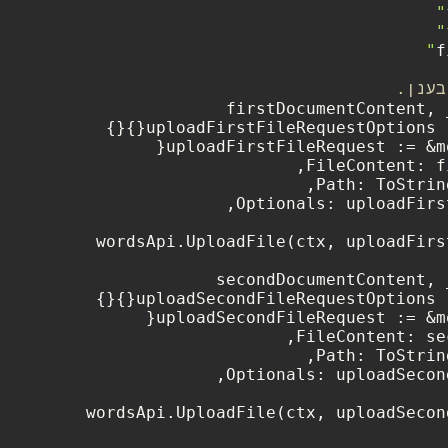
f
בענן.
uploadFirstFileRequestOptions 
uploadSecondFileRequestOptions 