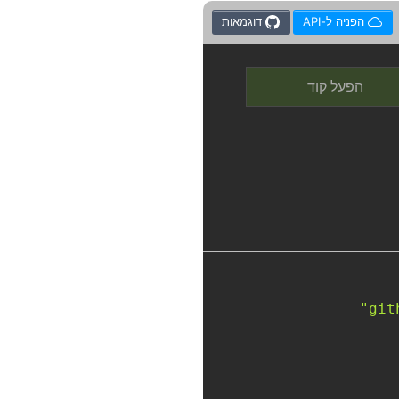
הפניה ל-API
דוגמאות
הפעל קוד