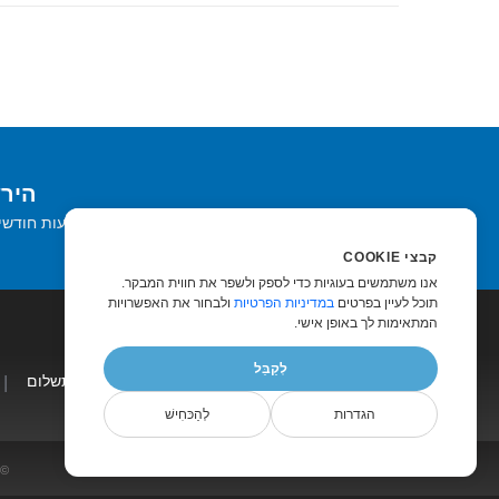
הירשם
קבל ניוזלטרים והצעות חודשי
קבצי COOKIE
אנו משתמשים בעוגיות כדי לספק ולשפר את חווית המבקר.
תוכל לעיין בפרטים
במדיניות הפרטיות
ולבחור את האפשרויות
המתאימות לך באופן אישי.
לְקַבֵּל
עלינו
|
אתרים
|
בלוג
|
ייעוץ בתשלום
|
הגדרות
לְהַכּחִישׁ
© Aspose Pty Ltd 2001-2026. כל ה