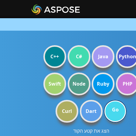
C++
C#
Java
Pytho
Swift
Node
Ruby
PHP
Go
Curl
Dart
הצג את קטע הקוד