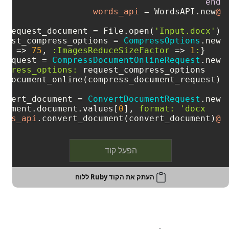
end
@words_api
request_document = File.open(
'Input.docx'
quest_compress_options = 
CompressOptions
 => 
75
, 
:ImagesReduceSizeFactor
 => 
1
:ImagesQuality
   {
_request = 
CompressDocumentOnlineRequest
ompress_options:
onvert_document = 
ConvertDocumentRequest
ocument.document.values[
0
], 
format:
'docx'
.convert_document(convert_document)
@words_api
הפעל קוד
העתק את הקוד Ruby ללוח