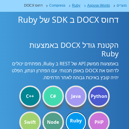
מוצרים
Aspose.Words
Ruby
Compress
דחוס DOCX
דחוס DOCX ב SDK של Ruby
הקטנת גודל DOCX באמצעות
Ruby
באמצעות ממשק API של REST ב Ruby, מפתחים יכולים
לדחוס את DOCX באופן תכנותי. עם הפתרון הנתון, הפלט
יהיה קובץ באיכות גבוהה לאחר הדחיסה.
C++
C#
Java
Python
Ruby
Swift
Node
PHP