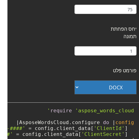
יחס הפחתת
תמונה
פורמט פלט
require
'aspose_words_cloud'
AsposeWordsCloud.configure 
do
 |
config
###-####'
'ClientId'
] = 
  config.client_data[
####'
'ClientSecret'
] = 
  config.client_data[