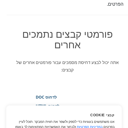
הפרטים.
פורמטי קבצים נתמכים
אחרים
אתה יכול לבצע דחיסת מסמכים עבור פורמטים אחרים של
קבצים:
לִדחוֹס DOC
לִדחוֹס HTML
לִדחוֹס JPG
קבצי COOKIE
אנו משתמשים בעוגיות כדי לספק ולשפר את חווית המבקר. תוכל לעיין
לִדחוֹס PDF
בפרטים
במדיניות הפרטיות
ולבחור את האפשרויות המתאימות לך באופן