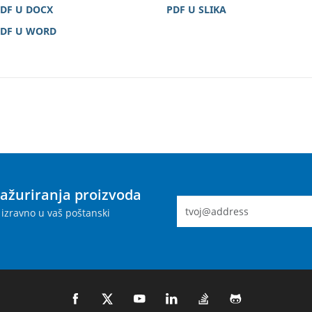
DF U DOCX
PDF U SLIKA
DF U WORD
 ažuriranja proizvoda
izravno u vaš poštanski