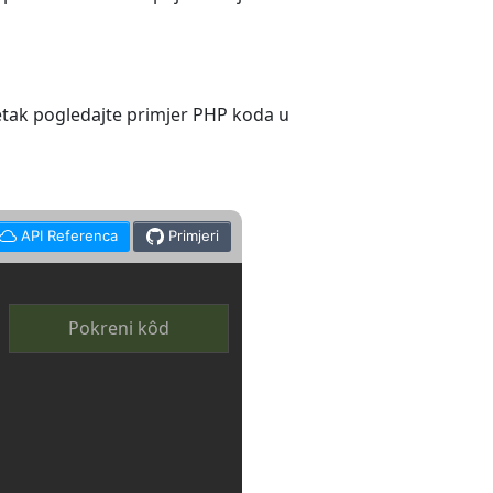
etak pogledajte primjer PHP koda u
API Referenca
Primjeri
Pokreni kôd