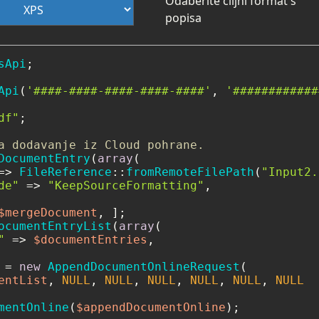
Odaberite ciljni format s
popisa
sApi
;

Api
(
'####-####-####-####-####'
, 
'############
df"
;

a dodavanje iz Cloud pohrane.
DocumentEntry
(
array
(

=> 
FileReference
::
fromRemoteFilePath
(
"Input2.
de"
 => 
"KeepSourceFormatting"
,

$mergeDocument
ocumentEntryList
(
array
(

"
 => 
$documentEntries
,

 = 
new
AppendDocumentOnlineRequest
(

entList
, 
NULL
, 
NULL
, 
NULL
, 
NULL
, 
NULL
, 
NULL
mentOnline
(
$appendDocumentOnline