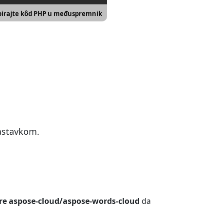
irajte kôd PHP u međuspremnik
nastavkom.
re aspose-cloud/aspose-words-cloud
da