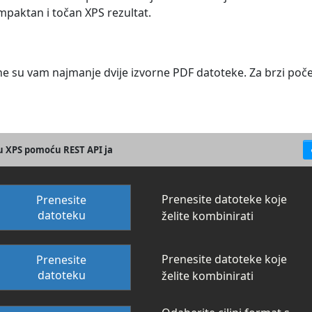
aktan i točan XPS rezultat.
ne su vam najmanje dvije izvorne PDF datoteke. Za brzi poč
 u XPS pomoću REST API ja
Prenesite datoteke koje
Prenesite
datoteku
želite kombinirati
Prenesite datoteke koje
Prenesite
datoteku
želite kombinirati