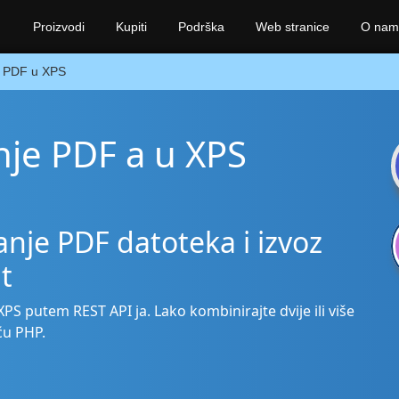
Proizvodi
Kupiti
Podrška
Web stranice
O nam
PDF u XPS
nje PDF a u XPS
nje PDF datoteka i izvoz
t
XPS putem REST API ja. Lako kombinirajte dvije ili više
ću PHP.