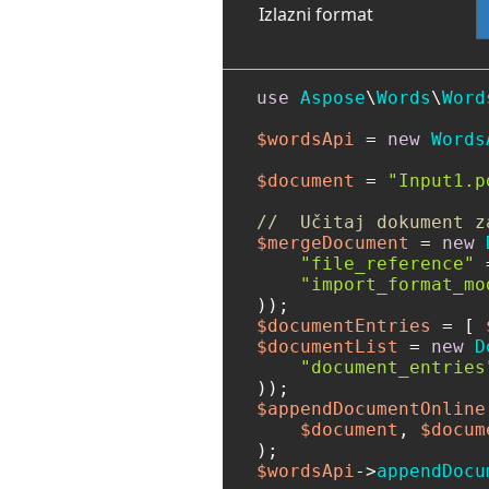
Izlazni format
use
Aspose
\
Words
\
Word
$wordsApi
 = 
new
Words
$document
 = 
"Input1.p
//  Učitaj dokument z
$mergeDocument
 = 
new
"file_reference"
 
"import_format_mo
$documentEntries
 = [ 
$documentList
 = 
new
D
"document_entries
$appendDocumentOnline
$document
, 
$docum
$wordsApi
->
appendDocu