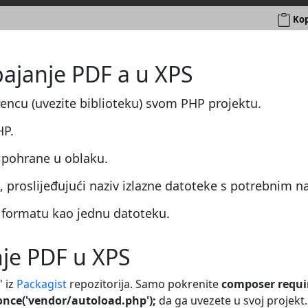
Kop
pajanje PDF a u XPS
rencu (uvezite biblioteku) svom PHP projektu.
HP.
 pohrane u oblaku.
proslijeđujući naziv izlazne datoteke s potrebnim 
S formatu kao jednu datoteku.
nje PDF u XPS
' iz
Packagist
repozitorija. Samo pokrenite
composer requi
once('vendor/autoload.php');
da ga uvezete u svoj projekt.