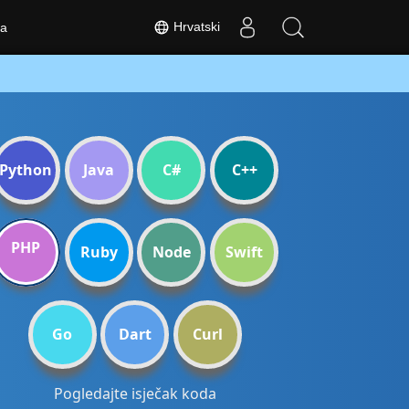
Hrvatski
a
Python
Java
C#
C++
PHP
Ruby
Node
Swift
Go
Dart
Curl
Pogledajte isječak koda