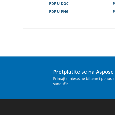
PDF U DOC
P
PDF U PNG
P
Pretplatite se na Aspose
Primajte mjesečne biltene i ponude 
sandučić.