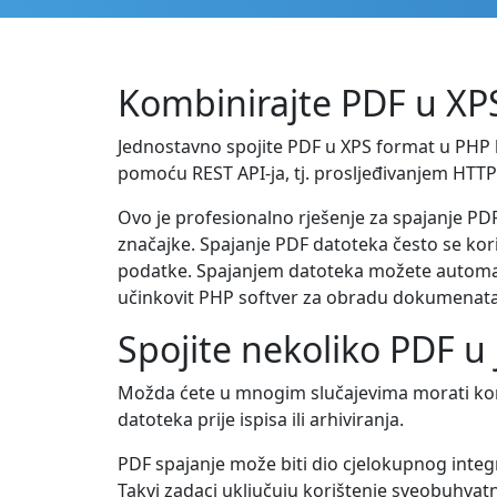
Kombinirajte PDF u XPS
Jednostavno spojite PDF u XPS format u PHP 
pomoću REST API-ja, tj. prosljeđivanjem HTTP
Ovo je profesionalno rješenje za spajanje PD
značajke. Spajanje PDF datoteka često se kori
podatke. Spajanjem datoteka možete automatizi
učinkovit PHP softver za obradu dokumenata
Spojite nekoliko PDF u
Možda ćete u mnogim slučajevima morati komb
datoteka prije ispisa ili arhiviranja.
PDF spajanje može biti dio cjelokupnog integ
Takvi zadaci uključuju korištenje sveobuhvatn