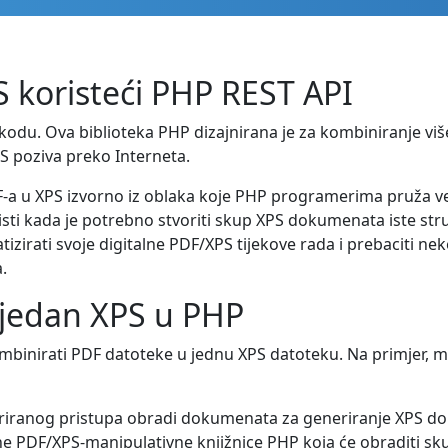
 koristeći PHP REST API
kodu. Ova biblioteka PHP dizajnirana je za kombiniranje vi
S poziva preko Interneta.
F-a u XPS izvorno iz oblaka koje PHP programerima pruža ve
sti kada je potrebno stvoriti skup XPS dokumenata iste stru
rati svoje digitalne PDF/XPS tijekove rada i prebaciti neke
.
 jedan XPS u PHP
inirati PDF datoteke u jednu XPS datoteku. Na primjer, mo
riranog pristupa obradi dokumenata za generiranje XPS dok
e PDF/XPS-manipulativne knjižnice PHP koja će obraditi skup