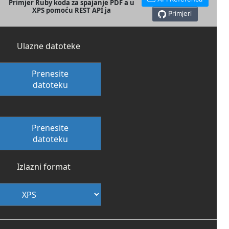
Primjer Ruby koda za spajanje PDF a u
XPS pomoću REST API ja
Primjeri
Ulazne datoteke
Prenesite
datoteku
Prenesite
datoteku
Izlazni format