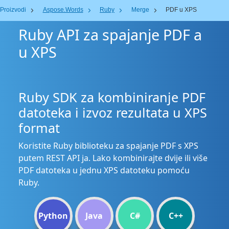
Proizvodi
Aspose.Words
Ruby
Merge
PDF u XPS
Ruby API za spajanje PDF a
u XPS
Ruby SDK za kombiniranje PDF
datoteka i izvoz rezultata u XPS
format
Koristite Ruby biblioteku za spajanje PDF s XPS
putem REST API ja. Lako kombinirajte dvije ili više
PDF datoteka u jednu XPS datoteku pomoću
Ruby.
Python
Java
C#
C++