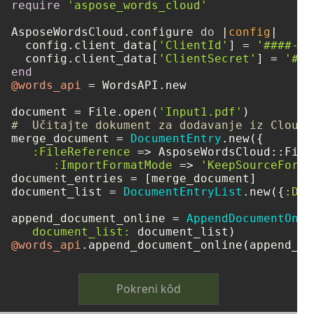
require
'aspose_words_cloud'
AsposeWordsCloud.configure 
do
 |
config
|

  config.client_data[
'ClientId'
] = 
'####-##
  config.client_data[
'ClientSecret'
] = 
'###
end
@words_api
 = WordsAPI.new

document = File.open(
'Input1.pdf'
#  Učitajte dokument za dodavanje iz Cloud 
merge_document = 
DocumentEntry
.new({

:FileReference
 => AsposeWordsCloud::File
:ImportFormatMode
 => 
'KeepSourceForma
document_entries = [merge_document]

document_list = 
DocumentEntryList
.new({
:Doc
append_document_online = 
AppendDocumentOnli
document_list:
@words_api
Pokreni kôd