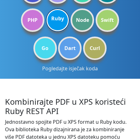
Ruby
PHP
Node
Swift
Go
Dart
Curl
Pogledajte isječak koda
Kombinirajte PDF u XPS koristeći
Ruby REST API
Jednostavno spojite PDF u XPS format u Ruby kodu.
Ova biblioteka Ruby dizajnirana je za kombiniranje
više PDF datoteka u jednu XPS datoteku pomoću