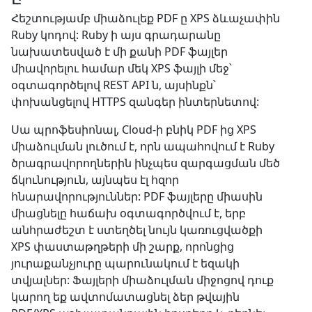
Հեշտությամբ միաձուլեք PDF ը XPS ձևաչափին
Ruby կոդով: Ruby ի այս գրադարանը
նախատեսված է մի քանի PDF ֆայլեր
միավորելու համար մեկ XPS ֆայլի մեջ՝
օգտագործելով REST API ն, այսինքն՝
փոխանցելով HTTPS զանգեր ինտերնետով:
Սա պրոֆեսիոնալ, Cloud-ի բնիկ PDF ից XPS
միաձուլման լուծում է, որն ապահովում է Ruby
ծրագրավորողներին ինչպես զարգացման մեծ
ճկունություն, այնպես էլ հզոր
հնարավորություններ: PDF ֆայլերը միասին
միացնելը հաճախ օգտագործվում է, երբ
անհրաժեշտ է ստեղծել նույն կառուցվածքի
XPS փաստաթղթերի մի շարք, որոնցից
յուրաքանչյուրը պարունակում է եզակի
տվյալներ: Ֆայլերի միաձուլման միջոցով դուք
կարող եք ավտոմատացնել ձեր թվային