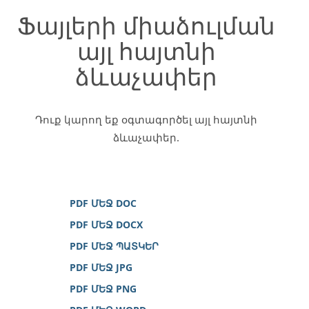
Ֆայլերի միաձուլման
այլ հայտնի
ձևաչափեր
Դուք կարող եք օգտագործել այլ հայտնի
ձևաչափեր.
PDF ՄԵՋ DOC
PDF ՄԵՋ DOCX
PDF ՄԵՋ ՊԱՏԿԵՐ
PDF ՄԵՋ JPG
PDF ՄԵՋ PNG