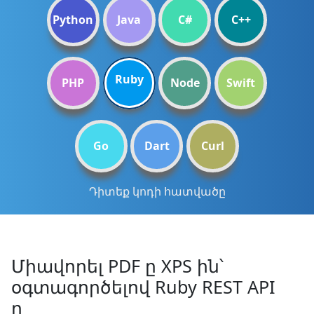
Python
Java
C#
C++
Ruby
PHP
Node
Swift
Go
Dart
Curl
Դիտեք կոդի հատվածը
Միավորել PDF ը XPS ին՝
օգտագործելով Ruby REST API
ը