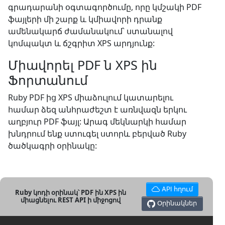
գրադարանի օգտագործումը, որը կմշակի PDF
ֆայլերի մի շարք և կմիավորի դրանք
ամենակարճ ժամանակում՝ ստանալով
կոմպակտ և ճշգրիտ XPS արդյունք:
Միավորել PDF ն XPS ին
Ֆորտանում
Ruby PDF ից XPS միաձուլում կատարելու
համար ձեզ անհրաժեշտ է առնվազն երկու
աղբյուր PDF ֆայլ: Արագ մեկնարկի համար
խնդրում ենք ստուգել ստորև բերված Ruby
ծածկագրի օրինակը:
API հղում
Ruby կոդի օրինակ՝ PDF ին XPS ին
միացնելու REST API ի միջոցով
Օրինակներ