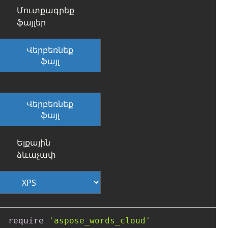
Մուտքագրեք
ֆայլեր
Վերբեռնեք
ֆայլ
Վերբեռնեք
ֆայլ
Ելքային
ձևաչափ
require
'aspose_words_cloud'