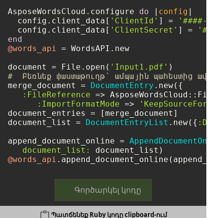
AsposeWordsCloud.configure 
do
 |
config
|

  config.client_data[
'ClientId'
] = 
'####-##
  config.client_data[
'ClientSecret'
] = 
'###
end
@words_api
 = WordsAPI.new

document = File.open(
'Input1.pdf'
#  Բեռնեք փաստաթուղթ՝ ամպային պահեստից ավել
merge_document = 
DocumentEntry
.new({

:FileReference
 => AsposeWordsCloud::File
:ImportFormatMode
 => 
'KeepSourceForma
document_entries = [merge_document]

document_list = 
DocumentEntryList
.new({
:Doc
append_document_online = 
AppendDocumentOnli
document_list:
@words_api
Գործարկել կոդը
Պատճենեք Ruby կոդը clipboard-ում