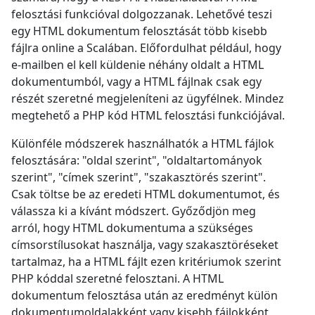
felosztási funkcióval dolgozzanak. Lehetővé teszi
egy HTML dokumentum felosztását több kisebb
fájlra online a Scalában. Előfordulhat például, hogy
e-mailben el kell küldenie néhány oldalt a HTML
dokumentumból, vagy a HTML fájlnak csak egy
részét szeretné megjeleníteni az ügyfélnek. Mindez
megtehető a PHP kód HTML felosztási funkciójával.
Különféle módszerek használhatók a HTML fájlok
felosztására: "oldal szerint", "oldaltartományok
szerint", "címek szerint", "szakasztörés szerint".
Csak töltse be az eredeti HTML dokumentumot, és
válassza ki a kívánt módszert. Győződjön meg
arról, hogy HTML dokumentuma a szükséges
címsorstílusokat használja, vagy szakasztöréseket
tartalmaz, ha a HTML fájlt ezen kritériumok szerint
PHP kóddal szeretné felosztani. A HTML
dokumentum felosztása után az eredményt külön
dokumentumoldalakként vagy kisebb fájlokként