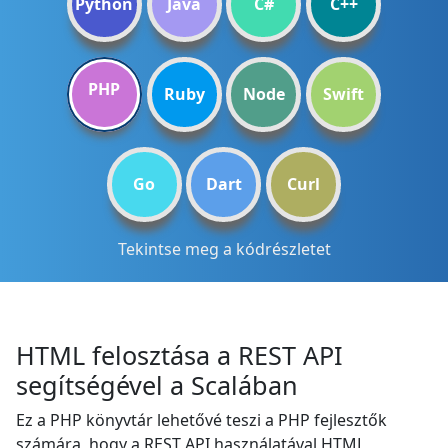
Python
Java
C#
C++
PHP
Ruby
Node
Swift
Go
Dart
Curl
Tekintse meg a kódrészletet
HTML felosztása a REST API
segítségével a Scalában
Ez a PHP könyvtár lehetővé teszi a PHP fejlesztők
számára, hogy a REST API használatával HTML