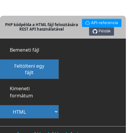
API-referencia
PHP kódpélda a HTML fájl felosztására
REST API használatával
Példák
Bemeneti fájl
Feltölteni egy
fájlt
Kimeneti
formátum