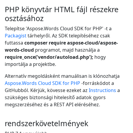
PHP könyvtár HTML fájl részekre
osztásához
Telepítse 'Aspose.Words Cloud SDK for PHP' -t a
Packagist
tárhelyről. Az SDK telepítéséhez csak
futtassa
composer require aspose-cloud/aspose-
words-cloud
programot, majd használja a
require_once('vendor/autoload.php');
hogy
importálja a projektbe.
Alternatív megoldásként manuálisan is klónozhatja
Aspose.Words Cloud SDK for PHP
-forráskódot a
GitHubból. Kérjük, kövesse ezeket az
Instructions
a
szükséges biztonsági hitelesítő adatok gyors
megszerzéséhez és a REST API eléréséhez.
rendszerkövetelmények