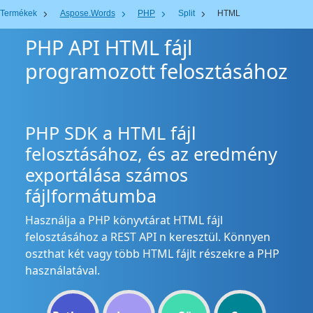
Termékek
Aspose.Words
PHP
Split
HTML
PHP API HTML fájl
programozott felosztásához
PHP SDK a HTML fájl
felosztásához, és az eredmény
exportálása számos
fájlformátumba
Használja a PHP könyvtárat HTML fájl
felosztásához a REST API n keresztül. Könnyen
oszthat két vagy több HTML fájlt részekre a PHP
használatával.