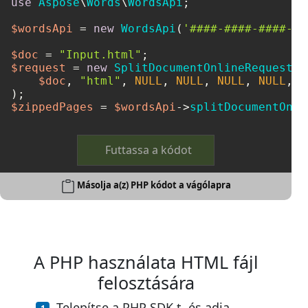
use
Aspose
\
Words
\
WordsApi
;

$wordsApi
 = 
new
WordsApi
(
'####-####-####-##
$doc
 = 
"Input.html"
$request
 = 
new
SplitDocumentOnlineRequest
(

$doc
, 
"html"
, 
NULL
, 
NULL
, 
NULL
, 
NULL
, 
0
$zippedPages
 = 
$wordsApi
->
splitDocumentOnli
Futtassa a kódot
Másolja a(z) PHP kódot a vágólapra
A PHP használata HTML fájl
felosztására
Telepítse a PHP SDK t, és adja