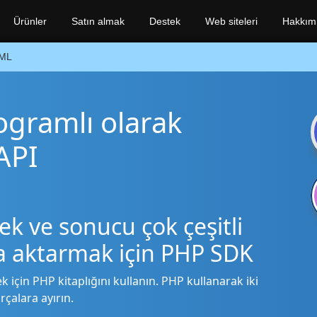
Ürünler
Satın almak
Destek
Web siteleri
Hakkım
ML
gramlı olarak
API
k ve sonucu çok çeşitli
şa aktarmak için PHP SDK
 için PHP kitaplığını kullanın. PHP kullanarak iki
çalara ayırın.