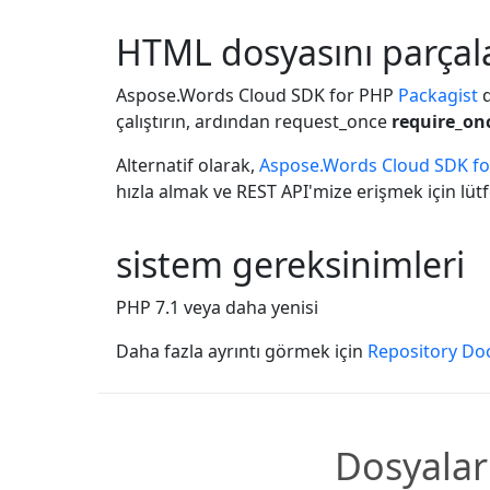
HTML dosyasını parçala
Aspose.Words Cloud SDK for PHP
Packagist
d
çalıştırın, ardından request_once
require_on
Alternatif olarak,
Aspose.Words Cloud SDK f
hızla almak ve REST API'mize erişmek için lü
sistem gereksinimleri
PHP 7.1 veya daha yenisi
Daha fazla ayrıntı görmek için
Repository Do
Dosyalar