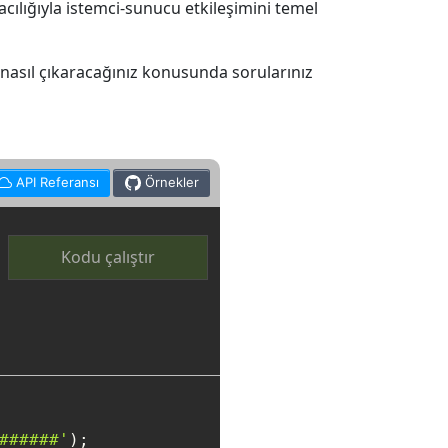
acılığıyla istemci-sunucu etkileşimini temel
 nasıl çıkaracağınız konusunda sorularınız
API Referansı
Örnekler
Kodu çalıştır
######'
);
