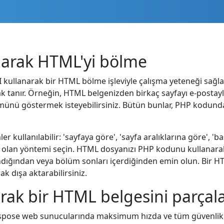
narak HTML'yi bölme
PI kullanarak bir HTML bölme işleviyle çalışma yeteneği sağl
 tanır. Örneğin, HTML belgenizden birkaç sayfayı e-postay
ünü göstermek isteyebilirsiniz. Bütün bunlar, PHP kodundak
r kullanılabilir: 'sayfaya göre', 'sayfa aralıklarına göre', '
ız olan yöntemi seçin. HTML dosyanızı PHP kodunu kullanarak
landığından veya bölüm sonları içerdiğinden emin olun. Bir 
k dışa aktarabilirsiniz.
ak bir HTML belgesini parçala
spose web sunucularında maksimum hızda ve tüm güvenlik 