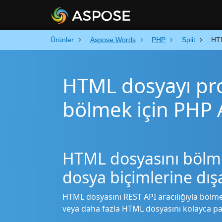
Ürünler
Aspose.Words
PHP
Split
HT
HTML dosyayı pro
bölmek için PHP 
HTML dosyasını bölme
dosya biçimlerine dı
HTML dosyasını REST API aracılığıyla bölmek
veya daha fazla HTML dosyasını kolayca par