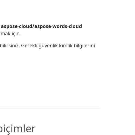
 aspose-cloud/aspose-words-cloud
rmak için.
siniz. Gerekli güvenlik kimlik bilgilerini
biçimler