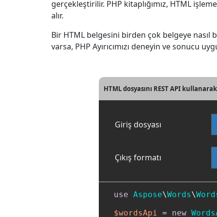
gerçekleştirilir. PHP kitaplığımız, HTML işlem
alır.
Bir HTML belgesini birden çok belgeye nasıl b
varsa, PHP Ayırıcımızı deneyin ve sonucu uygu
HTML dosyasını REST API kullanarak
Giriş dosyası
Çıkış formatı
use
Aspose
\
Words
\
Word
$wordsApi
 = 
new
Words