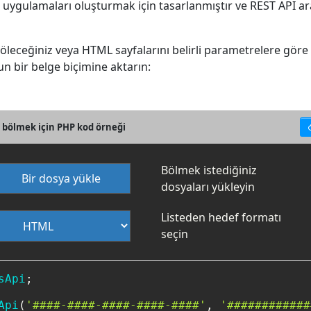
e uygulamaları oluşturmak için tasarlanmıştır ve REST API ar
öleceğiniz veya HTML sayfalarını belirli parametrelere göre
n bir belge biçimine aktarın:
 bölmek için PHP kod örneği
Bölmek istediğiniz
Bir dosya yükle
dosyaları yükleyin
Listeden hedef formatı
seçin
sApi
;

Api
(
'####-####-####-####-####'
, 
'############