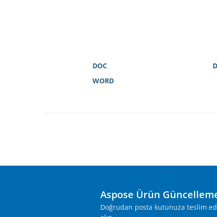
DOC
WORD
Aspose Ürün Güncelleme
Doğrudan posta kutunuza teslim edile