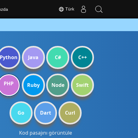
Türk
ızda
Python
Java
C#
C++
PHP
Ruby
Node
Swift
Go
Dart
Curl
Kod pasajını görüntüle