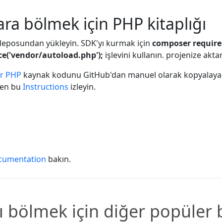
ra bölmek için PHP kitaplığı
eposundan yükleyin. SDK'yı kurmak için
composer require
ce('vendor/autoload.php');
işlevini kullanın. projenize akta
or PHP
kaynak kodunu GitHub'dan manuel olarak kopyalayabilir
tfen bu
Instructions
izleyin.
cumentation
bakın.
ı bölmek için diğer popüler 