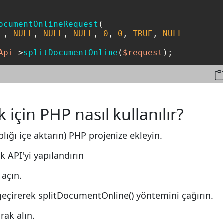
ocumentOnlineRequest
(

L
, 
NULL
, 
NULL
, 
NULL
, 
0
, 
0
, 
TRUE
, 
NULL
Api
->
splitDocumentOnline
(
$request
);
çin PHP nasıl kullanılır?
lığı içe aktarın) PHP projenize ekleyin.
 API'yi yapılandırın
açın.
 geçirerek splitDocumentOnline() yöntemini çağırın.
rak alın.