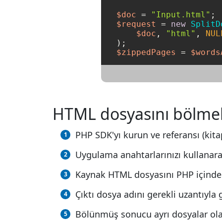
$doc
 = 
"Input.html"
$request
 = 
new
SplitD
$doc
, 
"html"
, 
NUL
$zippedPages
 = 
$words
HTML dosyasını bölmek i
PHP SDK'yı kurun ve referansı (kitap
Uygulama anahtarlarınızı kullanarak
Kaynak HTML dosyasını PHP içinde 
Çıktı dosya adını gerekli uzantıyla
Bölünmüş sonucu ayrı dosyalar ola