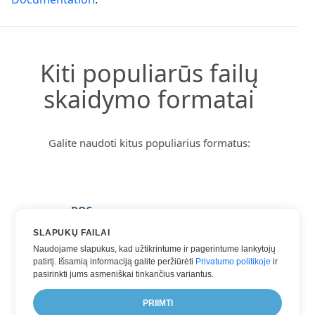
Kiti populiarūs failų
skaidymo formatai
Galite naudoti kitus populiarius formatus:
DOC
DOCX
SLAPUKŲ FAILAI
Naudojame slapukus, kad užtikrintume ir pagerintume lankytojų
HTML
patirtį. Išsamią informaciją galite peržiūrėti
Privatumo politikoje
ir
TXT
pasirinkti jums asmeniškai tinkančius variantus.
WORD
PRIIMTI