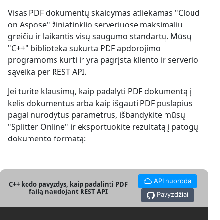
Visas PDF dokumentų skaidymas atliekamas "Cloud
on Aspose" žiniatinklio serveriuose maksimaliu
greičiu ir laikantis visų saugumo standartų. Mūsų
"C++" biblioteka sukurta PDF apdorojimo
programoms kurti ir yra pagrįsta kliento ir serverio
sąveika per REST API.
Jei turite klausimų, kaip padalyti PDF dokumentą į
kelis dokumentus arba kaip išgauti PDF puslapius
pagal nurodytus parametrus, išbandykite mūsų
"Splitter Online" ir eksportuokite rezultatą į patogų
dokumento formatą:
API nuoroda
C++ kodo pavyzdys, kaip padalinti PDF
failą naudojant REST API
Pavyzdžiai