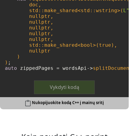
        doc, 

        std::make_shared<std::wstring>(
L"pd
nullptr
,

nullptr
,

nullptr
,

nullptr
,

nullptr
,

        std::make_shared<
bool
>(
true
),

nullptr
    )

)
auto
 zippedPages = wordsApi->
splitDocumentO
Vykdyti kodą
Nukopijuokite kodą C++ į mainų sritį