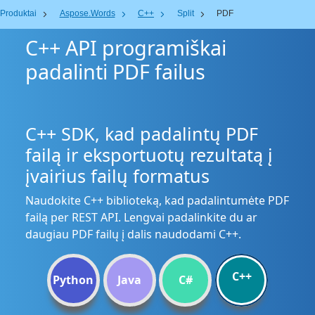
Produktai
Aspose.Words
C++
Split
PDF
C++ API programiškai
padalinti PDF failus
C++ SDK, kad padalintų PDF
failą ir eksportuotų rezultatą į
įvairius failų formatus
Naudokite C++ biblioteką, kad padalintumėte PDF
failą per REST API. Lengvai padalinkite du ar
daugiau PDF failų į dalis naudodami C++.
C++
Python
Java
C#