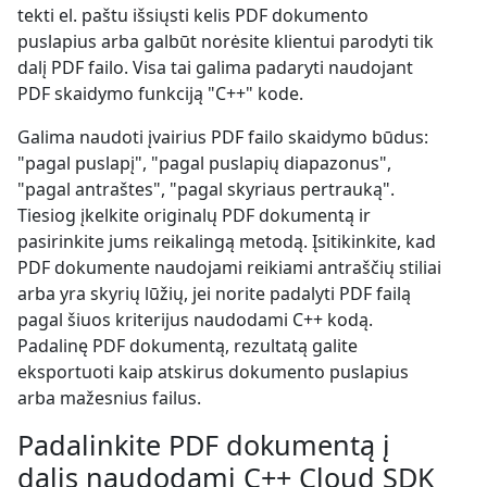
tekti el. paštu išsiųsti kelis PDF dokumento
puslapius arba galbūt norėsite klientui parodyti tik
dalį PDF failo. Visa tai galima padaryti naudojant
PDF skaidymo funkciją "C++" kode.
Galima naudoti įvairius PDF failo skaidymo būdus:
"pagal puslapį", "pagal puslapių diapazonus",
"pagal antraštes", "pagal skyriaus pertrauką".
Tiesiog įkelkite originalų PDF dokumentą ir
pasirinkite jums reikalingą metodą. Įsitikinkite, kad
PDF dokumente naudojami reikiami antraščių stiliai
arba yra skyrių lūžių, jei norite padalyti PDF failą
pagal šiuos kriterijus naudodami C++ kodą.
Padalinę PDF dokumentą, rezultatą galite
eksportuoti kaip atskirus dokumento puslapius
arba mažesnius failus.
Padalinkite PDF dokumentą į
dalis naudodami C++ Cloud SDK