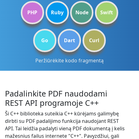
PHP
Ruby
Node
Swift
Go
Dart
Curl
Peržiūrėkite kodo fragmentą
Padalinkite PDF naudodami
REST API programoje C++
Ši C++ biblioteka suteikia C++ kūrėjams galimybę
dirbti su PDF padalijimo funkcija naudojant REST
API. Tai leidžia padalyti vieną PDF dokumentą į kelis
mažesnius failus internete "C++". Pavyzdžiui, gali