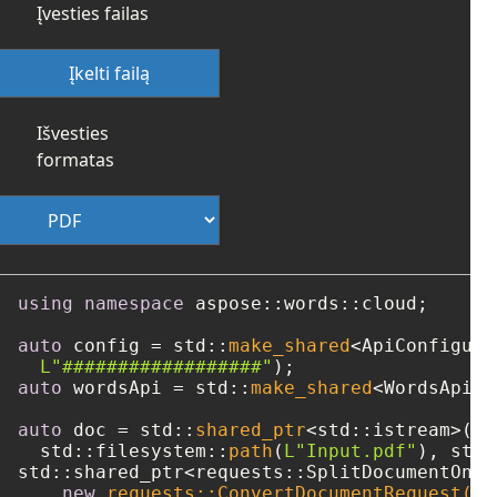
Įvesties failas
Įkelti failą
Išvesties
formatas
using
namespace
 aspose::words::cloud;

auto
 config = std::
make_shared
<ApiConfigura
L"##################"
auto
 wordsApi = std::
make_shared
<WordsApi>(
auto
 doc = std::
shared_ptr
<std::istream>(
ne
  std::filesystem::
path
(
L"Input.pdf"
std::shared_ptr<requests::SplitDocumentOnli
new
 requests::ConvertDocumentRequest(
