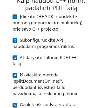
Kaip naudoti C++ norint
padalinti PDF failą
Įdiekite C++ SDK ir pridėkite
nuorodą (importuokite biblioteką)
prie savo C++ projekto.
Sukonfigūruokite API
naudodami programos raktus
Atidarykite šaltinio PDF C++
failą.
Iškvieskite metodą
"splitDocumentOnline()",
perduodant išvesties failo
pavadinimą su reikiamu plėtiniu.
Gaukite išskaidytą rezultatą