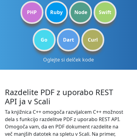
PHP
Ruby
Node
Swift
Go
Dart
Curl
Oglejte si delček kode
Razdelite PDF z uporabo REST
API ja v Scali
Ta knjižnica C++ omogoča razvijalcem C++ možnost
dela s funkcijo razdelitve PDF z uporabo REST API.
Omogoča vam, da en PDF dokument razdelite na
več manjših datotek na spletu v Scali. Na primer,