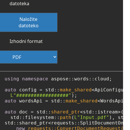
datoteka
Naložite
datoteko
Izhodni format
using
namespace
 aspose::words::cloud;

auto
 config = std::
make_shared
<ApiConfigura
L"##################"
auto
 wordsApi = std::
make_shared
<WordsApi>(
auto
 doc = std::
shared_ptr
<std::istream>(
ne
  std::filesystem::
path
(
L"Input.pdf"
std::shared_ptr<requests::SplitDocumentOnli
new
 requests::ConvertDocumentRequest(
