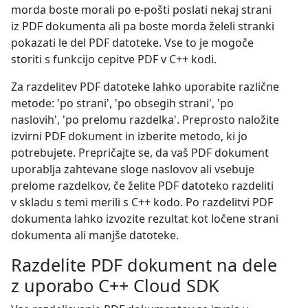
morda boste morali po e-pošti poslati nekaj strani
iz PDF dokumenta ali pa boste morda želeli stranki
pokazati le del PDF datoteke. Vse to je mogoče
storiti s funkcijo cepitve PDF v C++ kodi.
Za razdelitev PDF datoteke lahko uporabite različne
metode: 'po strani', 'po obsegih strani', 'po
naslovih', 'po prelomu razdelka'. Preprosto naložite
izvirni PDF dokument in izberite metodo, ki jo
potrebujete. Prepričajte se, da vaš PDF dokument
uporablja zahtevane sloge naslovov ali vsebuje
prelome razdelkov, če želite PDF datoteko razdeliti
v skladu s temi merili s C++ kodo. Po razdelitvi PDF
dokumenta lahko izvozite rezultat kot ločene strani
dokumenta ali manjše datoteke.
Razdelite PDF dokument na dele
z uporabo C++ Cloud SDK