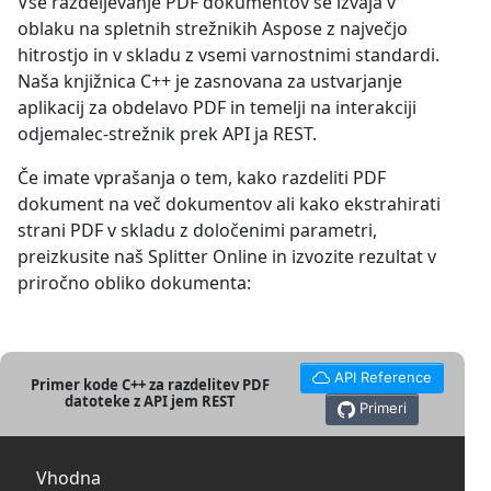
Vse razdeljevanje PDF dokumentov se izvaja v
oblaku na spletnih strežnikih Aspose z največjo
hitrostjo in v skladu z vsemi varnostnimi standardi.
Naša knjižnica C++ je zasnovana za ustvarjanje
aplikacij za obdelavo PDF in temelji na interakciji
odjemalec-strežnik prek API ja REST.
Če imate vprašanja o tem, kako razdeliti PDF
dokument na več dokumentov ali kako ekstrahirati
strani PDF v skladu z določenimi parametri,
preizkusite naš Splitter Online in izvozite rezultat v
priročno obliko dokumenta:
API Reference
Primer kode C++ za razdelitev PDF
datoteke z API jem REST
Primeri
Vhodna