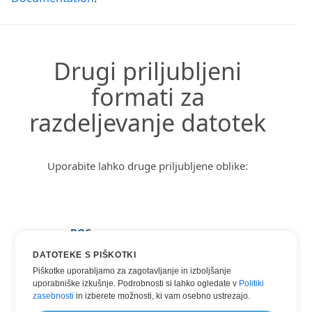
Drugi priljubljeni
formati za
razdeljevanje datotek
Uporabite lahko druge priljubljene oblike:
DOC
DOCX
DATOTEKE S PIŠKOTKI
Piškotke uporabljamo za zagotavljanje in izboljšanje
HTML
uporabniške izkušnje. Podrobnosti si lahko ogledate v
Politiki
TXT
zasebnosti
in izberete možnosti, ki vam osebno ustrezajo.