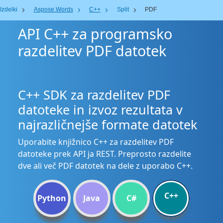
Izdelki
Aspose.Words
C++
Split
PDF
API C++ za programsko
razdelitev PDF datotek
C++ SDK za razdelitev PDF
datoteke in izvoz rezultata v
najrazličnejše formate datotek
Uporabite knjižnico C++ za razdelitev PDF
datoteke prek API ja REST. Preprosto razdelite
dve ali več PDF datotek na dele z uporabo C++.
C++
Python
Java
C#