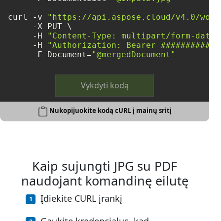
curl -v 
"https://api.aspose.cloud/v4.0/word
     -X PUT \

     -H 
"Content-Type: multipart/form-data"
     -H 
"Authorization: Bearer ############
     -F Document=
"@mergedDocument"
Vykdyti kodą
Nukopijuokite kodą cURL į mainų sritį
Kaip sujungti JPG su PDF
naudojant komandinę eilutę
Įdiekite CURL įrankį