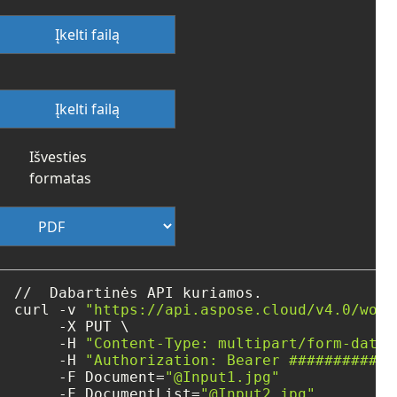
Įkelti failą
Įkelti failą
Išvesties
formatas
//  Dabartinės API kuriamos.

curl -v 
"https://api.aspose.cloud/v4.0/word
     -X PUT \

     -H 
"Content-Type: multipart/form-data"
     -H 
"Authorization: Bearer ############
     -F Document=
"@Input1.jpg"
     -F DocumentList=
"@Input2.jpg"