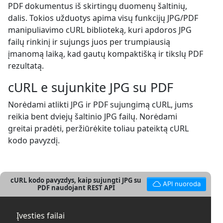
PDF dokumentus iš skirtingų duomenų šaltinių,
dalis. Tokios užduotys apima visų funkcijų JPG/PDF
manipuliavimo cURL biblioteką, kuri apdoros JPG
failų rinkinį ir sujungs juos per trumpiausią
įmanomą laiką, kad gautų kompaktišką ir tikslų PDF
rezultatą.
cURL e sujunkite JPG su PDF
Norėdami atlikti JPG ir PDF sujungimą cURL, jums
reikia bent dviejų šaltinio JPG failų. Norėdami
greitai pradėti, peržiūrėkite toliau pateiktą cURL
kodo pavyzdį.
cURL kodo pavyzdys, kaip sujungti JPG su
API nuoroda
PDF naudojant REST API
Įvesties failai