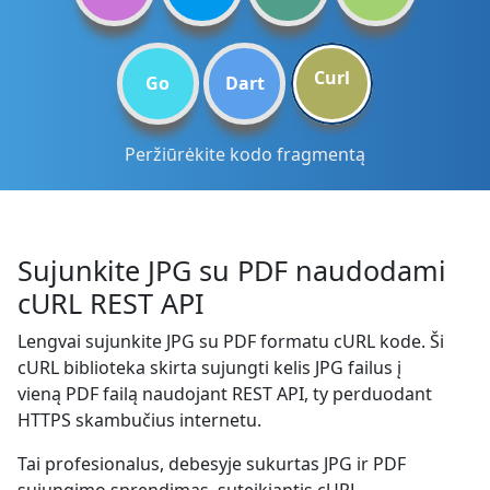
Curl
Go
Dart
Peržiūrėkite kodo fragmentą
Sujunkite JPG su PDF naudodami
cURL REST API
Lengvai sujunkite JPG su PDF formatu cURL kode. Ši
cURL biblioteka skirta sujungti kelis JPG failus į
vieną PDF failą naudojant REST API, ty perduodant
HTTPS skambučius internetu.
Tai profesionalus, debesyje sukurtas JPG ir PDF