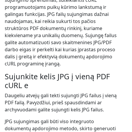
sujungimo sprendimas, suteikiantis cURL
programuotojams puikų kūrimo lankstumą ir
galingas funkcijas. JPG failų sujungimas dažnai
naudojamas, kai reikia sukurti tos pačios
struktūros PDF dokumentų rinkinį, kuriame
kiekviename yra unikalių duomenų. Sujungę failus
galite automatizuoti savo skaitmenines JPG/PDF
darbo eigas ir perkelti kai kurias įprastas proceso
dalis į greitą ir efektyvią dokumentų apdorojimo
cURL programinę įrangą.
Sujunkite kelis JPG į vieną PDF
cURL e
Daugeliu atvejų gali tekti sujungti JPG failus į vieną
PDF failą. Pavyzdžiui, prieš spausdindami ar
archyvuodami galite sujungti kelis JPG failus.
JPG sujungimas gali būti viso integruoto
dokumentų apdorojimo metodo, skirto generuoti