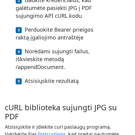
Gaukite kredencialus, kad
galėtumėte pasiekti JPG į PDF
sujungimo API cURL kodu
Perduokite Bearer prieigos
raktą įgaliojimo antraštėje
Norėdami sujungti failus,
iškvieskite metodą
/appendDocument.
Atsisiųskite rezultatą
cURL biblioteka sujungti JPG su
PDF
Atsisiųskite ir įdiekite curl paslaugų programą.
Vykdykite šias
Instructions
, kad greitai gautumėte