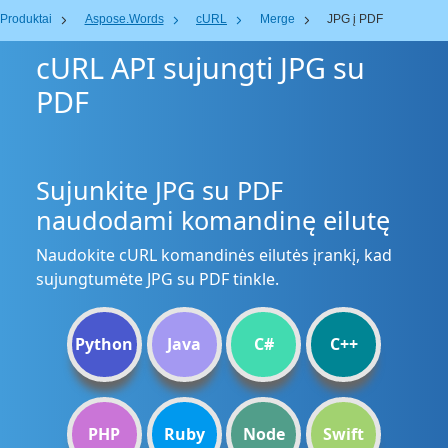
Produktai
Aspose.Words
cURL
Merge
JPG į PDF
cURL API sujungti JPG su
PDF
Sujunkite JPG su PDF
naudodami komandinę eilutę
Naudokite cURL komandinės eilutės įrankį, kad
sujungtumėte JPG su PDF tinkle.
Python
Java
C#
C++
PHP
Ruby
Node
Swift