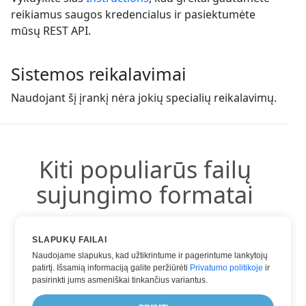
reikiamus saugos kredencialus ir pasiektumėte
mūsų REST API.
Sistemos reikalavimai
Naudojant šį įrankį nėra jokių specialių reikalavimų.
Kiti populiarūs failų
sujungimo formatai
Galite naudoti kitus populiarius formatus:
SLAPUKŲ FAILAI
Naudojame slapukus, kad užtikrintume ir pagerintume lankytojų
patirtį. Išsamią informaciją galite peržiūrėti
Privatumo politikoje
ir
pasirinkti jums asmeniškai tinkančius variantus.
JPG Į JPG