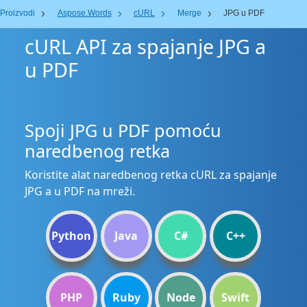
Proizvodi
Aspose.Words
cURL
Merge
JPG u PDF
cURL API za spajanje JPG a
u PDF
Spoji JPG u PDF pomoću
naredbenog retka
Koristite alat naredbenog retka cURL za spajanje
JPG a u PDF na mreži.
Python
Java
C#
C++
PHP
Ruby
Node
Swift