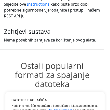
Slijedite ove
Instructions
kako biste brzo dobili
potrebne sigurnosne vjerodajnice i pristupili našem
REST API ju.
Zahtjevi sustava
Nema posebnih zahtjeva za korištenje ovog alata.
Ostali popularni
formati za spajanje
datoteka
Možete koristiti druge popularne formate:
DATOTEKE KOLAČIĆA
Koristimo kolačiće za pružanje i poboljšanje iskustva posjetitelja.