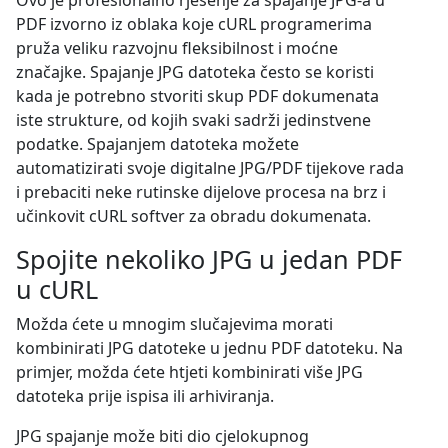
Ovo je profesionalno rješenje za spajanje JPG-a u
PDF izvorno iz oblaka koje cURL programerima
pruža veliku razvojnu fleksibilnost i moćne
značajke. Spajanje JPG datoteka često se koristi
kada je potrebno stvoriti skup PDF dokumenata
iste strukture, od kojih svaki sadrži jedinstvene
podatke. Spajanjem datoteka možete
automatizirati svoje digitalne JPG/PDF tijekove rada
i prebaciti neke rutinske dijelove procesa na brz i
učinkovit cURL softver za obradu dokumenata.
Spojite nekoliko JPG u jedan PDF
u cURL
Možda ćete u mnogim slučajevima morati
kombinirati JPG datoteke u jednu PDF datoteku. Na
primjer, možda ćete htjeti kombinirati više JPG
datoteka prije ispisa ili arhiviranja.
JPG spajanje može biti dio cjelokupnog