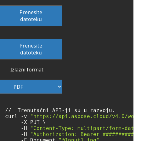
Prenesite
datoteku
Prenesite
datoteku
Izlazni format
//  Trenutačni API-ji su u razvoju.

curl -v 
"https://api.aspose.cloud/v4.0/word
     -X PUT \

     -H 
"Content-Type: multipart/form-data"
     -H 
"Authorization: Bearer ############
     -F Document=
"@Input1.jpg"