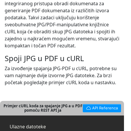
integriranog pristupa obradi dokumenata za
generiranje PDF dokumenata iz različitih izvora
podataka. Takvi zadaci uključuju korištenje
sveobuhvatne JPG/PDF-manipulativne knjižnice
cURL koja će obraditi skup JPG datoteka i spojiti ih
zajedno u najkraćem mogućem vremenu, stvarajući
kompaktan i točan PDF rezultat.
Spoji JPG u PDF u cURL
Za izvođenje spajanja JPG-PDF u cURL, potrebne su
vam najmanje dvije izvorne JPG datoteke. Za brzi
početak pogledajte primjer cURL koda u nastavku.
Primjer cURL koda za spajanje JPG a u PDF
API Referenca
pomoću REST API ja
Ulazne datoteke