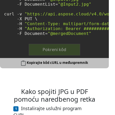
     -F DocumentList=
"@Input2.jpg"
curl -v 
"https://api.aspose.cloud/v4.0/word
     -X PUT \

     -H 
"Content-Type: multipart/form-data"
     -H 
"Authorization: Bearer ############
     -F Document=
"@mergedDocument"
Pokreni kôd
Kopirajte kôd cURL u međuspremnik
Kako spojiti JPG u PDF
pomoću naredbenog retka
Instalirajte uslužni program