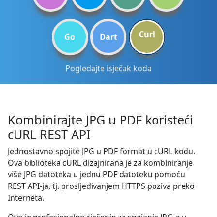
Curl
Go
Dart
Pogledajte isječak koda
Kombinirajte JPG u PDF koristeći
cURL REST API
Jednostavno spojite JPG u PDF format u cURL kodu.
Ova biblioteka cURL dizajnirana je za kombiniranje
više JPG datoteka u jednu PDF datoteku pomoću
REST API-ja, tj. prosljeđivanjem HTTPS poziva preko
Interneta.