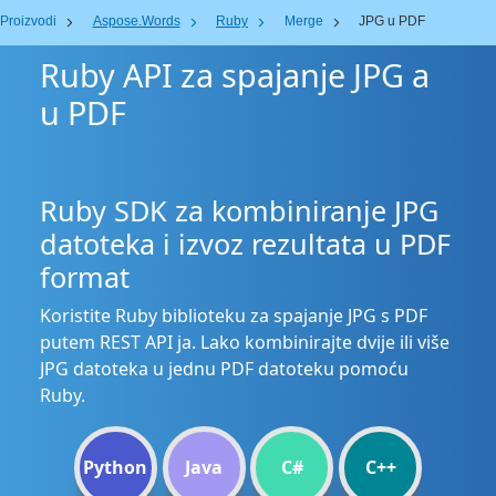
Proizvodi
Aspose.Words
Ruby
Merge
JPG u PDF
Ruby API za spajanje JPG a
u PDF
Ruby SDK za kombiniranje JPG
datoteka i izvoz rezultata u PDF
format
Koristite Ruby biblioteku za spajanje JPG s PDF
putem REST API ja. Lako kombinirajte dvije ili više
JPG datoteka u jednu PDF datoteku pomoću
Ruby.
Python
Java
C#
C++