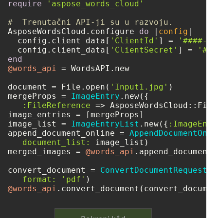
require
'aspose_words_cloud'
#  Trenutačni API-ji su u razvoju.
AsposeWordsCloud.configure 
do
 |
config
|

  config.client_data[
'ClientId'
] = 
'####-##
  config.client_data[
'ClientSecret'
] = 
'###
end
@words_api
 = WordsAPI.new

document = File.open(
'Input1.jpg'
)

mergeProps = 
ImageEntry
.new({

:FileReference
 => AsposeWordsCloud::File
image_entries = [mergeProps]

image_list = 
ImageEntryList
.new({
:ImageEntr
append_document_online = 
AppendDocumentOnli
document_list:
 image_list)

merged_images = 
@words_api
.append_document_
convert_document = 
ConvertDocumentRequest
.n
format:
'pdf'
@words_api