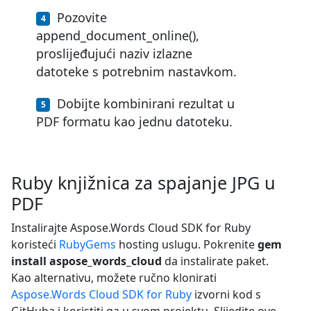
Pozovite
append_document_online(),
proslijeđujući naziv izlazne
datoteke s potrebnim nastavkom.
Dobijte kombinirani rezultat u
PDF formatu kao jednu datoteku.
Ruby knjižnica za spajanje JPG u
PDF
Instalirajte Aspose.Words Cloud SDK for Ruby
koristeći
RubyGems
hosting uslugu. Pokrenite
gem
install aspose_words_cloud
da instalirate paket.
Kao alternativu, možete ručno klonirati
Aspose.Words Cloud SDK for Ruby
izvorni kod s
GitHuba i koristiti ga u svom projektu. Slijedite ove