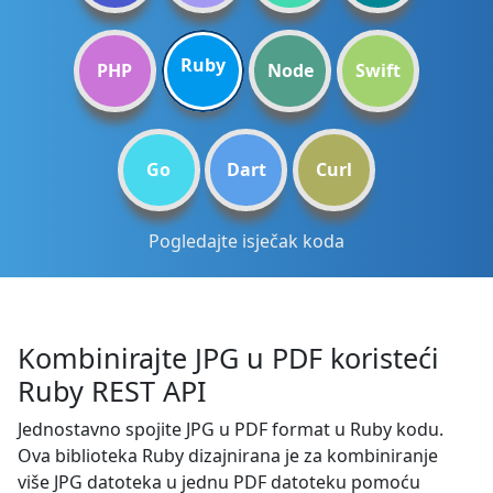
Ruby
PHP
Node
Swift
Go
Dart
Curl
Pogledajte isječak koda
Kombinirajte JPG u PDF koristeći
Ruby REST API
Jednostavno spojite JPG u PDF format u Ruby kodu.
Ova biblioteka Ruby dizajnirana je za kombiniranje
više JPG datoteka u jednu PDF datoteku pomoću