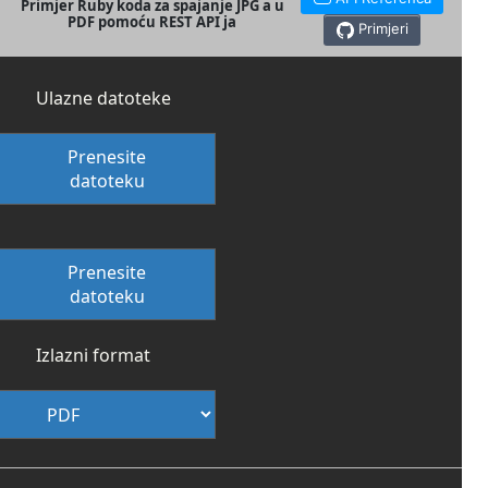
Primjer Ruby koda za spajanje JPG a u
PDF pomoću REST API ja
Primjeri
Ulazne datoteke
Prenesite
datoteku
Prenesite
datoteku
Izlazni format