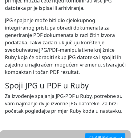
primjer, možda ćete htjeti kombinirati više JPG
datoteka prije ispisa ili arhiviranja.
JPG spajanje može biti dio cjelokupnog
integriranog pristupa obradi dokumenata za
generiranje PDF dokumenata iz različitih izvora
podataka. Takvi zadaci uključuju korištenje
sveobuhvatne JPG/PDF-manipulativne knjižnice
Ruby koja će obraditi skup JPG datoteka i spojiti ih
zajedno u najkraćem mogućem vremenu, stvarajući
kompaktan i točan PDF rezultat.
Spoji JPG u PDF u Ruby
Za izvođenje spajanja JPG-PDF u Ruby, potrebne su
vam najmanje dvije izvorne JPG datoteke. Za brzi
početak pogledajte primjer Ruby koda u nastavku.
API Referenca