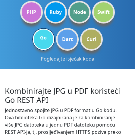
PHP
Ruby
Node
Swift
Go
Dart
Curl
Pogledajte isječak koda
Kombinirajte JPG u PDF koristeći
Go REST API
Jednostavno spojite JPG u PDF format u Go kodu.
Ova biblioteka Go dizajnirana je za kombiniranje
više JPG datoteka u jednu PDF datoteku pomoću
REST API-ja, tj. prosljeđivanjem HTTPS poziva preko