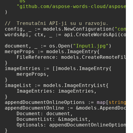
"os"
"github.com/aspose-words-cloud/aspose-w
)

//  Trenutačni API-ji su u razvoju.
config, _ := models.NewConfiguration(
"confi
wordsApi, ctx, _ := api.CreateWordsApi(confi
document, _ := os.Open(
"Input1.jpg"
)

mergeProps := models.ImageEntry{

    FileReference: models.CreateRemoteFileR
}

imageEntries := []models.ImageEntry{

    mergeProps,

}

imageList := models.ImageEntryList{

    ImageEntries: imageEntries,

}

appendDocumentOnlineOptions := 
map
[
string
]
i
appendDocumentOnline := &models.AppendDocum
    Document: document,

    DocumentList: &imageList,

    Optionals: appendDocumentOnlineOptions,

}
