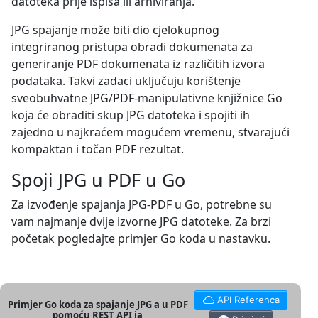
datoteka prije ispisa ili arhiviranja.
JPG spajanje može biti dio cjelokupnog
integriranog pristupa obradi dokumenata za
generiranje PDF dokumenata iz različitih izvora
podataka. Takvi zadaci uključuju korištenje
sveobuhvatne JPG/PDF-manipulativne knjižnice Go
koja će obraditi skup JPG datoteka i spojiti ih
zajedno u najkraćem mogućem vremenu, stvarajući
kompaktan i točan PDF rezultat.
Spoji JPG u PDF u Go
Za izvođenje spajanja JPG-PDF u Go, potrebne su
vam najmanje dvije izvorne JPG datoteke. Za brzi
početak pogledajte primjer Go koda u nastavku.
API Referenca
Primjer Go koda za spajanje JPG a u PDF
pomoću REST API ja