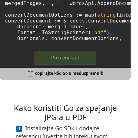
mergedImages, _, _ = wordsApi.AppendDocumen
convertDocumentOptions := 
map
[
string
]
interf
convertDocument := &models.ConvertDocumentRe
    Document: mergedImages,

    Format: ToStringPointer(
"pdf"
),

Pokreni kôd
Kopirajte kôd Go u međuspremnik
Kako koristiti Go za spajanje
JPG a u PDF
Instalirajte Go SDK i dodajte
referencu (uvezite biblioteku) svom