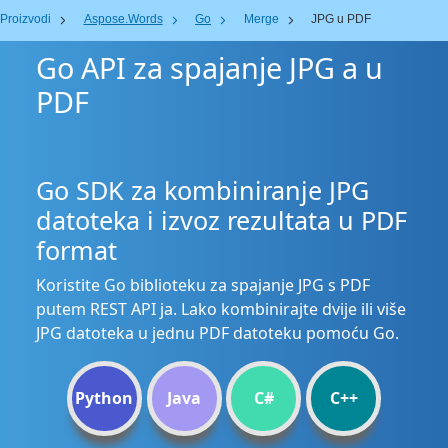
Proizvodi
Aspose.Words
Go
Merge
JPG u PDF
Go API za spajanje JPG a u
PDF
Go SDK za kombiniranje JPG
datoteka i izvoz rezultata u PDF
format
Koristite Go biblioteku za spajanje JPG s PDF
putem REST API ja. Lako kombinirajte dvije ili više
JPG datoteka u jednu PDF datoteku pomoću Go.
Python
Java
C#
C++