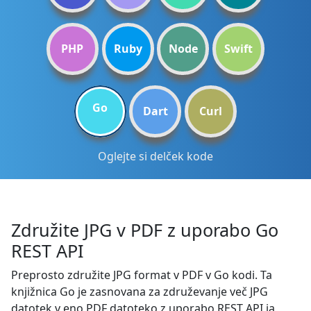
PHP
Ruby
Node
Swift
Go
Dart
Curl
Oglejte si delček kode
Združite JPG v PDF z uporabo Go
REST API
Preprosto združite JPG format v PDF v Go kodi. Ta
knjižnica Go je zasnovana za združevanje več JPG
datotek v eno PDF datoteko z uporabo REST API ja,