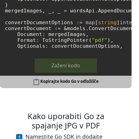
}

mergedImages, _, _ = wordsApi.AppendDocumen
convertDocumentOptions := 
map
[
string
]
interf
convertDocument := &models.ConvertDocumentRe
    Document: mergedImages,

    Format: ToStringPointer(
"pdf"
),

Zaženi kodo
Kopirajte kodo Go v odložišče
Kako uporabiti Go za
spajanje JPG v PDF
Namestite Go SDK in dodajte