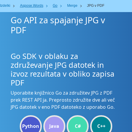
Izdelki
Aspose.Words
Go
Merge
JPG v PDF
Go API za spajanje JPG v
PDF
Go SDK v oblaku za
združevanje JPG datotek in
izvoz rezultata v obliko zapisa
PDF
Uporabite knjižnico Go za združitev JPG z PDF
prek REST API ja. Preprosto združite dve ali več
JPG datotek v eno PDF datoteko z uporabo Go.
Python
Java
C#
C++