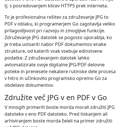
tj. s posredovanjem klicev HTTPS prek interneta.
To je profesionalna rešitev za združevanje JPG to
PDF v oblaku, ki programerjem Go zagotavlja veliko
prilagodljivost pri razvoju in zmogljive funkcije.
Združevanje JPG datotek se pogosto uporablja, ko
je treba ustvariti nabor PDF dokumentov enake
strukture, od katerih vsak vsebuje edinstvene
podatke. Z združevanjem datotek lahko
avtomatizirate svoje digitalne JPG/PDF delovne
poteke in prenesete nekatere rutinske dele procesa
v hitro in učinkovito programsko opremo Go za
obdelavo dokumentov.
Združite več JPG v en PDF v Go
V mnogih primerih boste morda morali združiti JPG
datoteke v eno PDF datoteko. Pred tiskanjem ali
arhiviranjem boste morda želeli na primer združiti