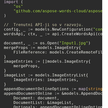
import
 (

"os"
"github.com/aspose-words-cloud/aspose-w
)

//  Trenutni API-ji so v razvoju.
config, _ := models.NewConfiguration(
"confi
wordsApi, ctx, _ := api.CreateWordsApi(confi
document, _ := os.Open(
"Input1.jpg"
)

mergeProps := models.ImageEntry{

    FileReference: models.CreateRemoteFileR
}

imageEntries := []models.ImageEntry{

    mergeProps,

}

imageList := models.ImageEntryList{

    ImageEntries: imageEntries,

}

appendDocumentOnlineOptions := 
map
[
string
]
i
appendDocumentOnline := &models.AppendDocum
    Document: document,

    DocumentList: &imageList,

    Optionals: appendDocumentOnlineOptions,
