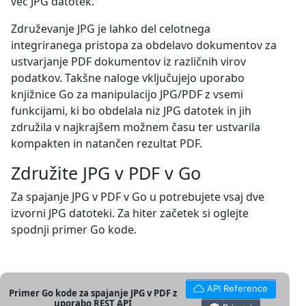
več JPG datotek.
Združevanje JPG je lahko del celotnega
integriranega pristopa za obdelavo dokumentov za
ustvarjanje PDF dokumentov iz različnih virov
podatkov. Takšne naloge vključujejo uporabo
knjižnice Go za manipulacijo JPG/PDF z vsemi
funkcijami, ki bo obdelala niz JPG datotek in jih
združila v najkrajšem možnem času ter ustvarila
kompakten in natančen rezultat PDF.
Združite JPG v PDF v Go
Za spajanje JPG v PDF v Go u potrebujete vsaj dve
izvorni JPG datoteki. Za hiter začetek si oglejte
spodnji primer Go kode.
API Reference
Primer Go kode za spajanje JPG v PDF z
uporabo REST API