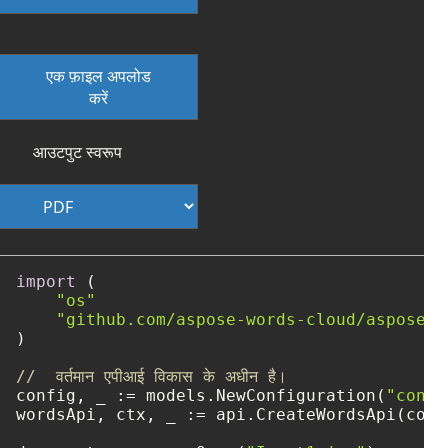
एक फ़ाइल अपलोड
करें
आउटपुट स्वरूप
import
 (

"os"
"github.com/aspose-words-cloud/aspose-w
)

//  वर्तमान एपीआई विकास के अधीन है।
config, _ := models.NewConfiguration(
"confi
wordsApi, ctx, _ := api.CreateWordsApi(confi