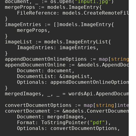
document, _ := os.Open(
"Input1.jpg"
)

mergeProps := models.ImageEntry{

    FileReference: models.CreateRemoteFileR
}

imageEntries := []models.ImageEntry{

    mergeProps,

}

imageList := models.ImageEntryList{

    ImageEntries: imageEntries,

}

appendDocumentOnlineOptions := 
map
[
string
]
i
appendDocumentOnline := &models.AppendDocum
    Document: document,

    DocumentList: &imageList,

    Optionals: appendDocumentOnlineOptions,

}

mergedImages, _, _ = wordsApi.AppendDocumen
convertDocumentOptions := 
map
[
string
]
interf
convertDocument := &models.ConvertDocumentRe
    Document: mergedImages,

    Format: ToStringPointer(
"pdf"
),
