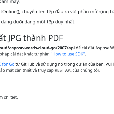
 Đám mây.
line(), chuyển tên tệp đầu ra với phần mở rộng bắ
 dạng dưới dạng một tệp duy nhất.
ất JPG thành PDF
loud/aspose-words-cloud-go/2007/api
để cài đặt Aspose.W
 pháp cài đặt khác từ phần
"How to use SDK"
.
 for Go
từ GitHub và sử dụng nó trong dự án của bạn. Vui 
o mật cần thiết và truy cập REST API của chúng tôi.
 chi tiết.