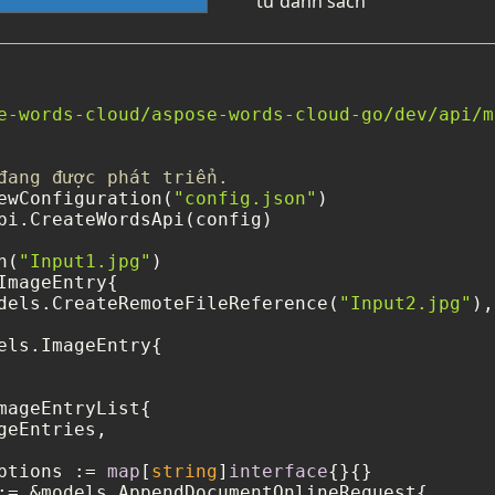
từ danh sách
e-words-cloud/aspose-words-cloud-go/dev/api/m
đang được phát triển.
ewConfiguration(
"config.json"
)

pi.CreateWordsApi(config)

n(
"Input1.jpg"
)

ImageEntry{

dels.CreateRemoteFileReference(
"Input2.jpg"
),

els.ImageEntry{

mageEntryList{

geEntries,

ptions := 
map
[
string
]
interface
{}{}

:= &models.AppendDocumentOnlineRequest{
