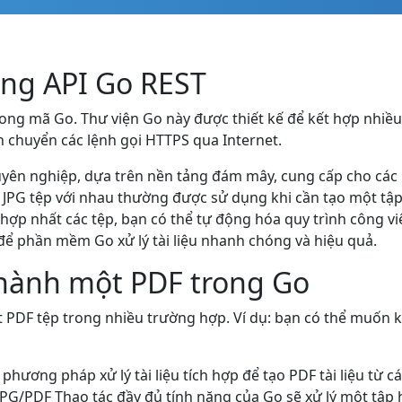
ằng API Go REST
ong mã Go. Thư viện Go này được thiết kế để kết hợp nhiều
h chuyển các lệnh gọi HTTPS qua Internet.
yên nghiệp, dựa trên nền tảng đám mây, cung cấp cho các lậ
 JPG tệp với nhau thường được sử dụng khi cần tạo một tập 
h hợp nhất các tệp, bạn có thể tự động hóa quy trình công v
để phần mềm Go xử lý tài liệu nhanh chóng và hiệu quả.
thành một PDF trong Go
 PDF tệp trong nhiều trường hợp. Ví dụ: bạn có thể muốn kế
hương pháp xử lý tài liệu tích hợp để tạo PDF tài liệu từ c
JPG/PDF Thao tác đầy đủ tính năng của Go sẽ xử lý một tập 