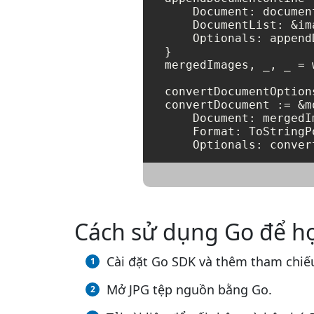
    Document: document
    DocumentList: &ima
    Optionals: append
}

mergedImages, _, _ = 
convertDocumentOption
convertDocument := &m
    Document: mergedIm
    Format: ToStringP
Cách sử dụng Go để hợ
Cài đặt Go SDK và thêm tham chiếu
Mở JPG tệp nguồn bằng Go.