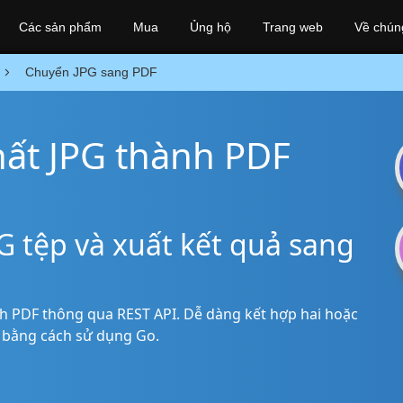
Các sản phẩm
Mua
Ủng hộ
Trang web
Về chúng
Chuyển JPG sang PDF
hất JPG thành PDF
G tệp và xuất kết quả sang
h PDF thông qua REST API. Dễ dàng kết hợp hai hoặc
 bằng cách sử dụng Go.