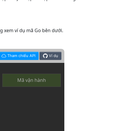
ng xem ví dụ mã Go bên dưới.
Tham chiếu API
Ví dụ
Mã vận hành