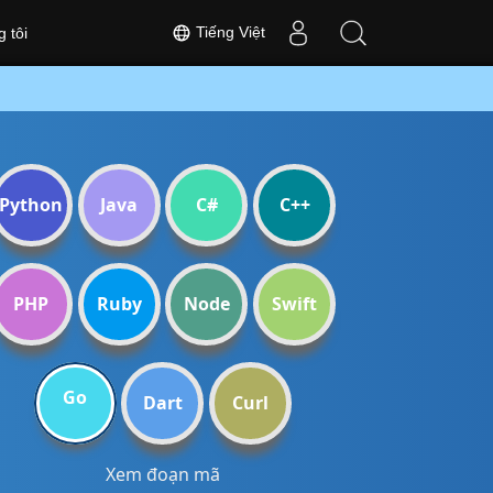
Tiếng Việt
 tôi
Python
Java
C#
C++
PHP
Ruby
Node
Swift
Go
Dart
Curl
Xem đoạn mã