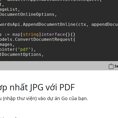
,

geList,

DocumentOnlineOptions,

wordsApi.AppendDocumentOnline(ctx, appendDocu
s := 
map
[
string
]
interface
{}{}

odels.ConvertDocumentRequest{

ages,

ointer(
"pdf"
),

S
p nhất JPG với PDF
 (nhập thư viện) vào dự án Go của bạn.