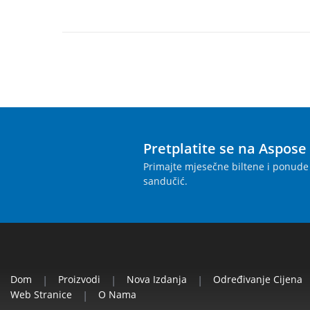
Pretplatite se na Aspose
Primajte mjesečne biltene i ponude 
sandučić.
Dom
|
Proizvodi
|
Nova Izdanja
|
Određivanje Cijena
Web Stranice
|
O Nama