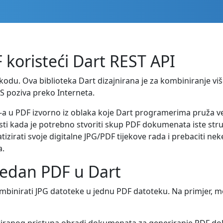
 koristeći Dart REST API
kodu. Ova biblioteka Dart dizajnirana je za kombiniranje v
S poziva preko Interneta.
G-a u PDF izvorno iz oblaka koje Dart programerima pruža ve
sti kada je potrebno stvoriti skup PDF dokumenata iste stru
rati svoje digitalne JPG/PDF tijekove rada i prebaciti neke
a.
 jedan PDF u Dart
inirati JPG datoteke u jednu PDF datoteku. Na primjer, mož