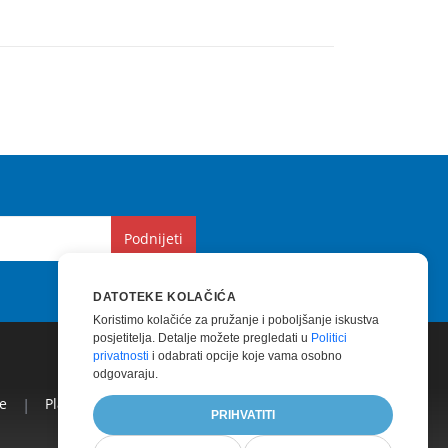
Podnijeti
DATOTEKE KOLAČIĆA
Koristimo kolačiće za pružanje i poboljšanje iskustva
posjetitelja. Detalje možete pregledati u
Politici
privatnosti
i odabrati opcije koje vama osobno
odgovaraju.
e
|
Plaćena Podrška
|
Plaćeno Savjetovanje
|
Blog
|
PRIHVATITI