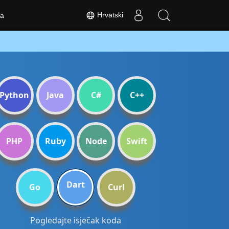
Hrvatski
a
Python
Java
C#
C++
PHP
Ruby
Node
Swift
Dart
Go
Curl
Pogledajte isječak koda