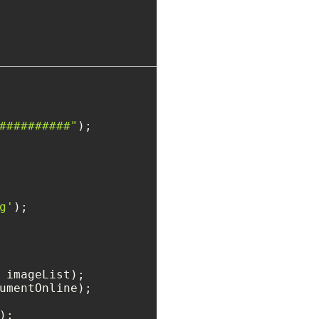
##########"
g'
umentOnline);

);
