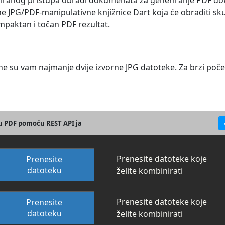
riranog pristupa obradi dokumenata za generiranje PDF dok
e JPG/PDF-manipulativne knjižnice Dart koja će obraditi skup
aktan i točan PDF rezultat.
ne su vam najmanje dvije izvorne JPG datoteke. Za brzi poč
 u PDF pomoću REST API ja
Prenesite datoteke koje
Prenesite
datoteku
želite kombinirati
Prenesite datoteke koje
Prenesite
datoteku
želite kombinirati