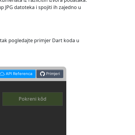
umenata iz različitih izvora podataka.
 JPG datoteka i spojiti ih zajedno u
etak pogledajte primjer Dart koda u
API Referenca
Primjeri
Pokreni kôd