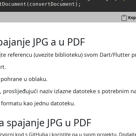
Kop
spajanje JPG a u PDF
ajte referencu (uvezite biblioteku) svom Dart/Flutter p
rt.
 pohrane u oblaku.
proslijeđujući naziv izlazne datoteke s potrebnim 
F formatu kao jednu datoteku.
za spajanje JPG u PDF
zvorni kod s GitHuba i koristite ga u svom projektu. Dodaj