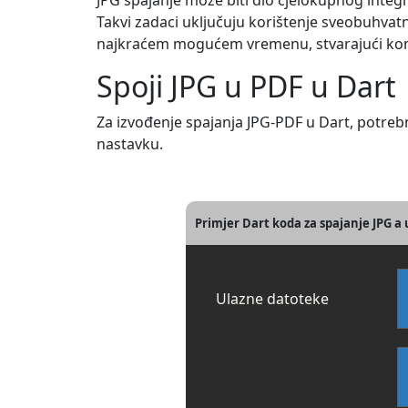
JPG spajanje može biti dio cjelokupnog integ
Takvi zadaci uključuju korištenje sveobuhvatn
najkraćem mogućem vremenu, stvarajući komp
Spoji JPG u PDF u Dart
Za izvođenje spajanja JPG-PDF u Dart, potreb
nastavku.
Primjer Dart koda za spajanje JPG a
Ulazne datoteke