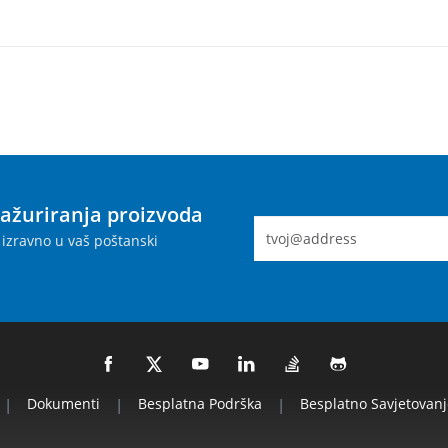
 ažuriranja proizvoda
izravno u vaš poštanski
|
Dokumenti
|
Besplatna Podrška
|
Besplatno Savjetovanj