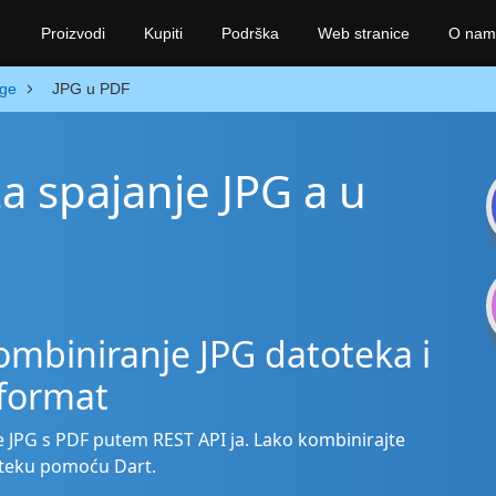
Proizvodi
Kupiti
Podrška
Web stranice
O nam
ge
JPG u PDF
za spajanje JPG a u
ombiniranje JPG datoteka i
 format
je JPG s PDF putem REST API ja. Lako kombinirajte
toteku pomoću Dart.