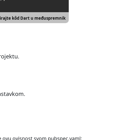
irajte kôd Dart u međuspremnik
rojektu.
nastavkom.
te ovu ovisnost svom pubspec.yaml: