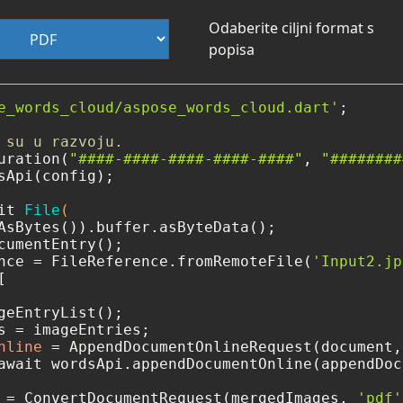
Odaberite ciljni format s
popisa
e_words_cloud/aspose_words_cloud.dart'
;

 su u razvoju.
uration(
"####-####-####-####-####"
, 
"########
sApi(config);

it 
File
(

cumentEntry();

nce = FileReference.fromRemoteFile(
'Input2.jp
[

geEntryList();

nline
=
await wordsApi.appendDocumentOnline(appendDoc
=
 ConvertDocumentRequest(mergedImages, 
'pdf'