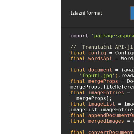
Izlazni format
import
'package:aspos
//  Trenutačni API-ji
final
config
=
 Config
final
wordsApi
=
 Word
final
document
=
 (awa
'Input1.jpg'
)
final
mergeProps
=
 Do
mergeProps.fileRefere
final
imageEntries
=
 
final
imageList
=
 Ima
final
appendDocumentO
final
mergedImages
=
 
final
convertDocument