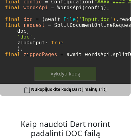
final
config
=
 Configuration(
"####-####-###
final
wordsApi
=
 WordsApi(config);

final
doc
=
 (await 
File
(
'Input.doc'
)
final
request
=
 SplitDocumentOnlineRequest(

    doc, 

'doc'
, 

    zipOutput: 
true
final
zippedPages
=
 await wordsApi.splitDoc
Vykdyti kodą
Nukopijuokite kodą Dart į mainų sritį
Kaip naudoti Dart norint
padalinti DOC failą