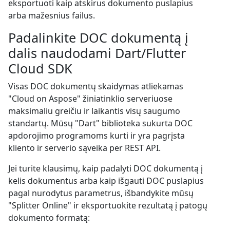
eksportuoti kaip atskirus dokumento puslapius
arba mažesnius failus.
Padalinkite DOC dokumentą į
dalis naudodami Dart/Flutter
Cloud SDK
Visas DOC dokumentų skaidymas atliekamas
"Cloud on Aspose" žiniatinklio serveriuose
maksimaliu greičiu ir laikantis visų saugumo
standartų. Mūsų "Dart" biblioteka sukurta DOC
apdorojimo programoms kurti ir yra pagrįsta
kliento ir serverio sąveika per REST API.
Jei turite klausimų, kaip padalyti DOC dokumentą į
kelis dokumentus arba kaip išgauti DOC puslapius
pagal nurodytus parametrus, išbandykite mūsų
"Splitter Online" ir eksportuokite rezultatą į patogų
dokumento formatą: