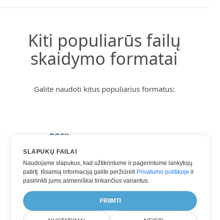
Kiti populiarūs failų
skaidymo formatai
Galite naudoti kitus populiarius formatus:
DOCX
HTML
SLAPUKŲ FAILAI
Naudojame slapukus, kad užtikrintume ir pagerintume lankytojų
PDF
patirtį. Išsamią informaciją galite peržiūrėti
Privatumo politikoje
ir
TXT
pasirinkti jums asmeniškai tinkančius variantus.
WORD
PRIIMTI