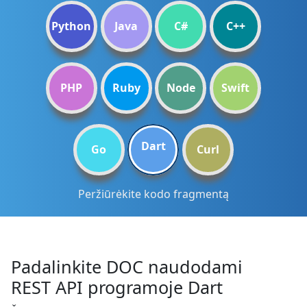
Python
Java
C#
C++
PHP
Ruby
Node
Swift
Dart
Go
Curl
Peržiūrėkite kodo fragmentą
Padalinkite DOC naudodami
REST API programoje Dart