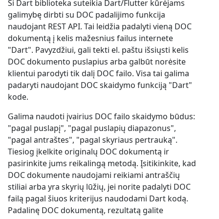
Ši Dart biblioteka suteikia Dart/Flutter kūrėjams
galimybę dirbti su DOC padalijimo funkcija
naudojant REST API. Tai leidžia padalyti vieną DOC
dokumentą į kelis mažesnius failus internete
"Dart". Pavyzdžiui, gali tekti el. paštu išsiųsti kelis
DOC dokumento puslapius arba galbūt norėsite
klientui parodyti tik dalį DOC failo. Visa tai galima
padaryti naudojant DOC skaidymo funkciją "Dart"
kode.
Galima naudoti įvairius DOC failo skaidymo būdus:
"pagal puslapį", "pagal puslapių diapazonus",
"pagal antraštes", "pagal skyriaus pertrauką".
Tiesiog įkelkite originalų DOC dokumentą ir
pasirinkite jums reikalingą metodą. Įsitikinkite, kad
DOC dokumente naudojami reikiami antraščių
stiliai arba yra skyrių lūžių, jei norite padalyti DOC
failą pagal šiuos kriterijus naudodami Dart kodą.
Padalinę DOC dokumentą, rezultatą galite