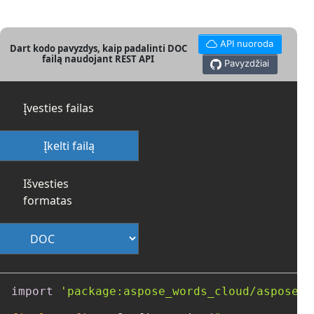
API nuoroda
Dart kodo pavyzdys, kaip padalinti DOC
failą naudojant REST API
Pavyzdžiai
Įvesties failas
Įkelti failą
Išvesties
formatas
import
'package:aspose_words_cloud/aspose_w