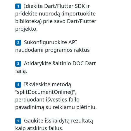
Įdiekite Dart/Flutter SDK ir
pridėkite nuorodą (importuokite
biblioteką) prie savo Dart/Flutter
projekto.
Sukonfigūruokite API
naudodami programos raktus
Atidarykite šaltinio DOC Dart
failą.
Iškvieskite metodą
"splitDocumentOnline()",
perduodant išvesties failo
pavadinimą su reikiamu plėtiniu.
Gaukite išskaidytą rezultatą
kaip atskirus failus.