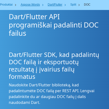
Produktai
Aspose.Words
Dart/Flutter
Split
DOC
Dart/Flutter API
programiškai padalinti DOC
failus
Dart/Flutter SDK, kad padalintų
DOC failą ir eksportuotų
rezultatą į įvairius failų
formatus
Naudokite Dart/Flutter biblioteką, kad
padalintumėte DOC failą per REST API. Lengvai
padalinkite du ar daugiau DOC failų į dalis
naudodami Dart.