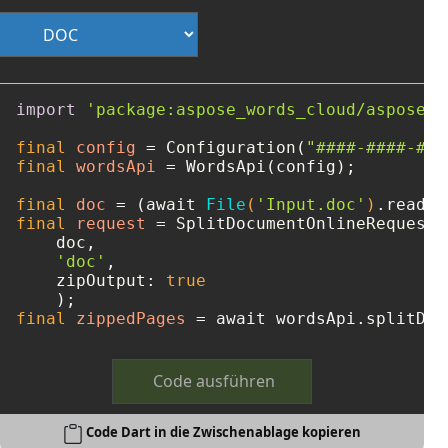
import
'package:aspose_words_cloud/aspose_w
final
config
=
 Configuration(
"####-####-###
final
wordsApi
=
 WordsApi(config);

final
doc
=
 (await 
File
(
'Input.doc'
)
final
request
=
 SplitDocumentOnlineRequest(

    doc, 

'doc'
, 

    zipOutput: 
true
final
zippedPages
=
 await wordsApi.splitDoc
Code ausführen
Code Dart in die Zwischenablage kopieren