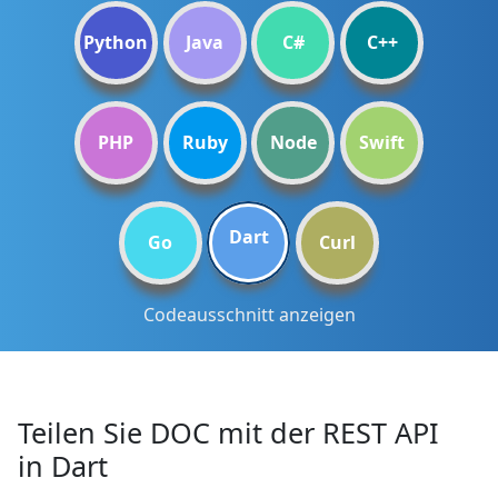
Python
Java
C#
C++
PHP
Ruby
Node
Swift
Dart
Go
Curl
Codeausschnitt anzeigen
Teilen Sie DOC mit der REST API
in Dart