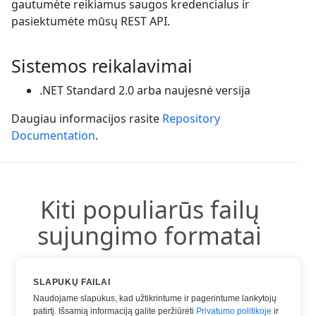
gautumėte reikiamus saugos kredencialus ir
pasiektumėte mūsų REST API.
Sistemos reikalavimai
.NET Standard 2.0 arba naujesnė versija
Daugiau informacijos rasite
Repository
Documentation
.
Kiti populiarūs failų
sujungimo formatai
Galite naudoti kitus populiarius formatus:
SLAPUKŲ FAILAI
Naudojame slapukus, kad užtikrintume ir pagerintume lankytojų
patirtį. Išsamią informaciją galite peržiūrėti
Privatumo politikoje
ir