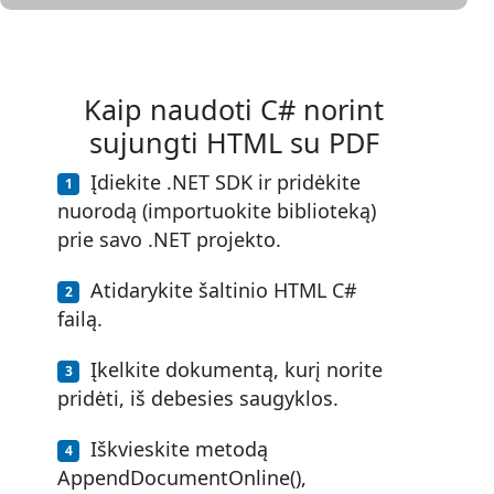
Kaip naudoti C# norint
sujungti HTML su PDF
Įdiekite .NET SDK ir pridėkite
nuorodą (importuokite biblioteką)
prie savo .NET projekto.
Atidarykite šaltinio HTML C#
failą.
Įkelkite dokumentą, kurį norite
pridėti, iš debesies saugyklos.
Iškvieskite metodą
AppendDocumentOnline(),