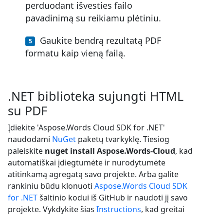
perduodant išvesties failo
pavadinimą su reikiamu plėtiniu.
Gaukite bendrą rezultatą PDF
formatu kaip vieną failą.
.NET biblioteka sujungti HTML
su PDF
Įdiekite 'Aspose.Words Cloud SDK for .NET'
naudodami
NuGet
paketų tvarkyklę. Tiesiog
paleiskite
nuget install Aspose.Words-Cloud
, kad
automatiškai įdiegtumėte ir nurodytumėte
atitinkamą agregatą savo projekte. Arba galite
rankiniu būdu klonuoti
Aspose.Words Cloud SDK
for .NET
šaltinio kodui iš GitHub ir naudoti jį savo
projekte. Vykdykite šias
Instructions
, kad greitai