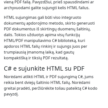
vieną PDF failą. Pavyzdžiui, prieš spausdindami ar
archyvuodami galite sujungti kelis HTML failus.
HTML sujungimas gali būti viso integruoto
dokumentų apdorojimo metodo, skirto generuoti
PDF dokumentus iš skirtingų duomenų šaltinių,
dalis. Tokios užduotys apima visų funkcijų
HTML/PDF manipuliavimo C# biblioteką, kuri
apdoros HTML failų rinkinį ir sujungs juos per
trumpiausią įmanomą laiką, kad gautų
kompaktišką ir tikslų PDF rezultatą.
C# e sujunkite HTML su PDF
Norėdami atlikti HTML ir PDF sujungimą C#, jums
reikia bent dviejų šaltinio HTML failų. Norėdami
greitai pradėti, peržiūrėkite toliau pateiktą C# kodo
pavyzdį.