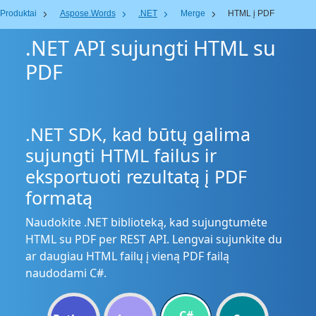
Produktai
Aspose.Words
.NET
Merge
HTML į PDF
.NET API sujungti HTML su
PDF
.NET SDK, kad būtų galima
sujungti HTML failus ir
eksportuoti rezultatą į PDF
formatą
Naudokite .NET biblioteką, kad sujungtumėte
HTML su PDF per REST API. Lengvai sujunkite du
ar daugiau HTML failų į vieną PDF failą
naudodami C#.
C#