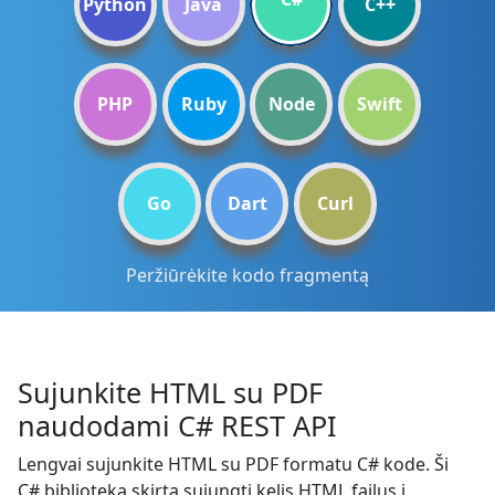
Python
Java
C++
PHP
Ruby
Node
Swift
Go
Dart
Curl
Peržiūrėkite kodo fragmentą
Sujunkite HTML su PDF
naudodami C# REST API
Lengvai sujunkite HTML su PDF formatu C# kode. Ši
C# biblioteka skirta sujungti kelis HTML failus į