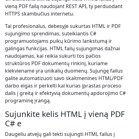
vieną PDF failą naudojant REST API, ty perduodant
HTTPS skambučius internetu.
Tai profesionalus, debesyje sukurtas HTML ir PDF
sujungimo sprendimas, suteikiantis C#
programuotojams puikų kūrimo lankstumą ir
galingas funkcijas. HTML failų sujungimas dažnai
naudojamas, kai reikia sukurti tos pačios
struktūros PDF dokumentų rinkinį, kuriame
kiekviename yra unikalių duomenų. Sujungę failus
galite automatizuoti savo skaitmenines HTML/PDF
darbo eigas ir perkelti kai kurias įprastas proceso
dalis į greitą ir efektyvią dokumentų apdorojimo C#
programinę įrangą.
Sujunkite kelis HTML į vieną PDF
C# e
Daugeliu atvejų gali tekti sujungti HTML failus į