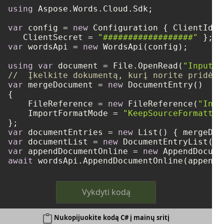
using
 Aspose.Words.Cloud.Sdk;

var
 config = 
new
 Configuration { ClientId =
   ClientSecret = 
"##################"
var
 wordsApi = 
new
 WordsApi(config);

using
var
 document = File.OpenRead(
"Input1.
//  Įkelkite dokumentą, kurį norite pridėti
var
 mergeDocument = 
new
 DocumentEntry()

{

    FileReference = 
new
 FileReference(
"Inpu
    ImportFormatMode = 
"KeepSourceFormattin
var
 documentEntries = 
new
var
 documentList = 
new
var
 appendDocumentOnline = 
new
await
Vykdyti kodą
Nukopijuokite kodą C# į mainų sritį