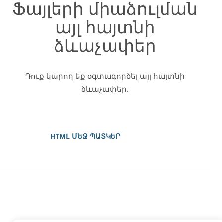
Ֆայլերի միաձուլման
այլ հայտնի
ձևաչափեր
Դուք կարող եք օգտագործել այլ հայտնի
ձևաչափեր.
HTML ՄԵՋ ՊԱՏԿԵՐ