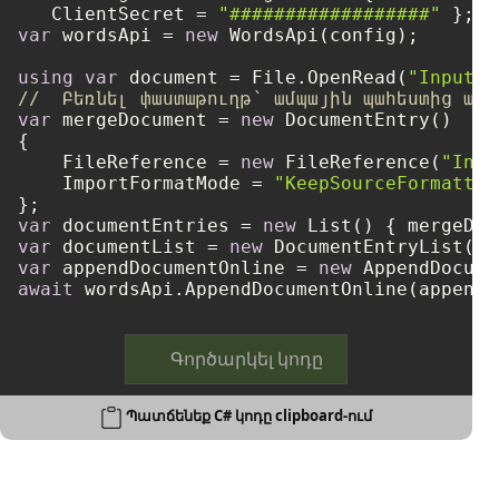
   ClientSecret = 
"##################"
var
 wordsApi = 
new
 WordsApi(config);

using
var
 document = File.OpenRead(
"Input1.
//  Բեռնել փաստաթուղթ՝ ամպային պահեստից ավե
var
 mergeDocument = 
new
 DocumentEntry()

{

    FileReference = 
new
 FileReference(
"Inpu
    ImportFormatMode = 
"KeepSourceFormattin
var
 documentEntries = 
new
var
 documentList = 
new
var
 appendDocumentOnline = 
new
await
Գործարկել կոդը
Պատճենեք C# կոդը clipboard-ում