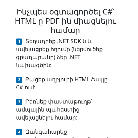
Ինչպես օգտագործել C#՝
HTML ը PDF ին միացնելու
համար
Տեղադրեք .NET SDK ն և
ավելացրեք հղումը (ներմուծեք
գրադարանը) ձեր .NET
նախագծին:
Բացեք աղբյուրի HTML ֆայլը
C# ում:
Բեռնեք փաստաթուղթ՝
ամպային պահեստից
ավելացնելու համար:
Զանգահարեք