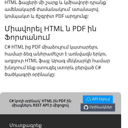
HTML ֆայլերի մի շարք և կմիավորի դրանք
ամենակարճ ժամանակում՝ ստանալով
կոմպակտ և ճշգրիտ PDF արդյունք:
Միավորել HTML ն PDF ին
Ֆորտանում
C# HTML ից PDF միաձուլում կատարելու
համար ձեզ անհրաժեշտ է առնվազն երկու
աղբյուր HTML ֆայլ: Արագ մեկնարկի համար
խնդրում ենք ստուգել ստորև բերված C#
ծածկագրի օրինակը:
API հղում
C# կոդի օրինակ՝ HTML ին PDF ին
միացնելու REST API ի միջոցով
Օրինակներ
Մուտքագրեք