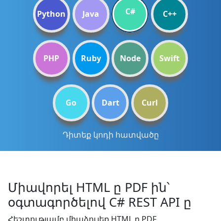
C#
Python
Java
C++
PHP
Ruby
Node
Swift
Go
Dart
Curl
Դիտեք կոդի հատվածը
Միավորել HTML ը PDF ին՝
օգտագործելով C# REST API ը
Հեշտությամբ միաձուլեք HTML ը PDF