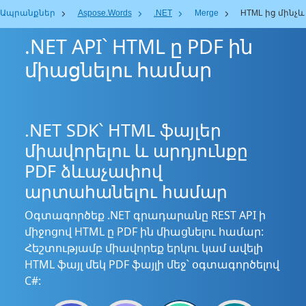
Ապրանքներ
Aspose.Words
.NET
Merge
HTML ից մինչև
.NET API՝ HTML ը PDF ին
միացնելու համար
.NET SDK՝ HTML ֆայլեր
միավորելու և արդյունքը
PDF ձևաչափով
արտահանելու համար
Օգտագործեք .NET գրադարանը REST API ի
միջոցով HTML ը PDF ին միացնելու համար:
Հեշտությամբ միավորեք երկու կամ ավելի
HTML ֆայլ մեկ PDF ֆայլի մեջ՝ օգտագործելով
C#: