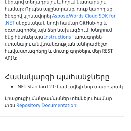
կերպով տեղադրելու և հղում կատարելու
համար: Որպես այլընտրանք, դուք կարող եք
ձեռքով կլոնավորել
Aspose.Words Cloud SDK for
.NET
սկզբնական կոդի համար GitHub-ից և
օգտագործել այն ձեր նախագծում: Խնդրում
ենք հետևել այս
Instructions
՝ արագորեն
ստանալու անվտանգության անհրաժեշտ
հավաստագրերը և մուտք գործելու մեր REST
API ն:
Համակարգի պահանջները
.NET Standard 2.0 կամ ավելի նոր տարբերակ
Լրացուցիչ մանրամասներ տեսնելու համար
տես
Repository Documentation
: