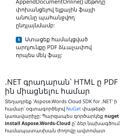
AppendDocumentOnline() մեթոդը՝
փոխանցելով ելքային ֆայլի
անունը պահանջվող
ընդլայնմամբ:
Ստացեք համակցված
արդյունքը PDF ձևաչափով
որպես մեկ ֆայլ:
.NET գրադարան՝ HTML ը PDF
ին միացնելու համար
Տեղադրեք 'Aspose.Words Cloud SDK for .NET' ի
համար՝ օգտագործելով
NuGet
փաթեթի
կառավարիչը: Պարզապես գործարկեք
nuget
install Aspose.Words-Cloud
ը՝ ձեր նախագծում
համապատասխան ժողովը ավտոմատ