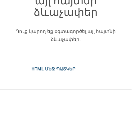
այլ հայտնի
ձևաչափեր
Դուք կարող եք օգտագործել այլ հայտնի
ձևաչափեր.
HTML ՄԵՋ ՊԱՏԿԵՐ