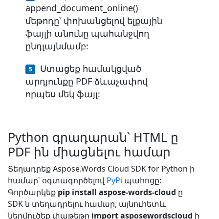
append_document_online()
մեթոդը՝ փոխանցելով ելքային
ֆայլի անունը պահանջվող
ընդլայնմամբ:
Ստացեք համակցված
արդյունքը PDF ձևաչափով
որպես մեկ ֆայլ:
Python գրադարան՝ HTML ը
PDF ին միացնելու համար
Տեղադրեք Aspose.Words Cloud SDK for Python ի
համար՝ օգտագործելով
PyPi
պահոցը:
Գործարկեք
pip install aspose-words-cloud
ը
SDK ն տեղադրելու համար, այնուհետև
ներմուծեք փաթեթը
import asposewordscloud
ի