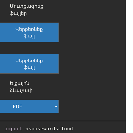
Մուտքագրեք
ֆայլեր
Վերբեռնեք
ֆայլ
Վերբեռնեք
ֆայլ
Ելքային
ձևաչափ
import
 asposewordscloud
