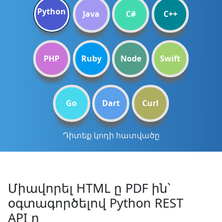
Python
Java
C#
C++
PHP
Ruby
Node
Swift
Go
Dart
Curl
Դիտեք կոդի հատվածը
Միավորել HTML ը PDF ին՝
օգտագործելով Python REST
API ը