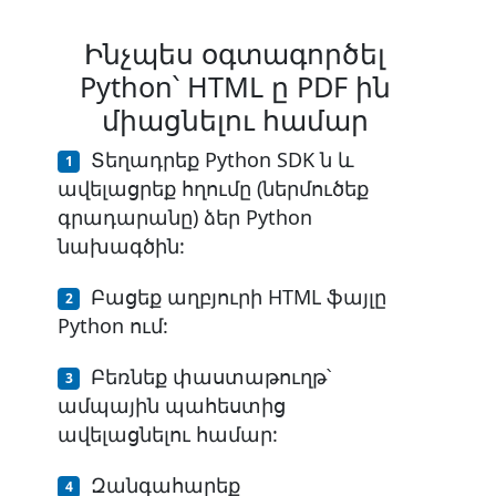
Ինչպես օգտագործել
Python՝ HTML ը PDF ին
միացնելու համար
Տեղադրեք Python SDK ն և
ավելացրեք հղումը (ներմուծեք
գրադարանը) ձեր Python
նախագծին:
Բացեք աղբյուրի HTML ֆայլը
Python ում:
Բեռնեք փաստաթուղթ՝
ամպային պահեստից
ավելացնելու համար:
Զանգահարեք