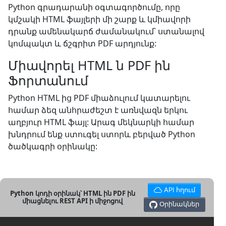
Python գրադարանի օգտագործումը, որը
կմշակի HTML ֆայլերի մի շարք և կմիավորի
դրանք ամենակարճ ժամանակում՝ ստանալով
կոմպակտ և ճշգրիտ PDF արդյունք:
Միավորել HTML ն PDF ին
Ֆորտանում
Python HTML ից PDF միաձուլում կատարելու
համար ձեզ անհրաժեշտ է առնվազն երկու
աղբյուր HTML ֆայլ: Արագ մեկնարկի համար
խնդրում ենք ստուգել ստորև բերված Python
ծածկագրի օրինակը:
API հղում
Python կոդի օրինակ՝ HTML ին PDF ին
միացնելու REST API ի միջոցով
Օրինակներ