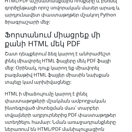
HTML/PDF աշխատանքային հոսքերը և բեռնել
գործընթացի որոշ սովորական մասեր արագ և
արդյունավետ փաստաթղթեր մշակող Python
ծրագրաշարի մեջ:
Ֆորտանում միացրեք մի
քանի HTML մեկ PDF
Շատ դեպքերում ձեզ կարող է անհրաժեշտ
լինել միավորել HTML ֆայլերը մեկ PDF ֆայլի
մեջ: Օրինակ, դուք կարող եք միավորել
բազմաթիվ HTML ֆայլեր միասին նախքան
տպելը կամ արխիվացնելը:
HTML ի միաձուլումը կարող է լինել
փաստաթղթերի մշակման ամբողջական
ինտեգրված մոտեցման մաս՝ տարբեր
տվյալների աղբյուրներից PDF փաստաթղթեր
ստեղծելու համար: Նման առաջադրանքները
ներառում են HTML/PDF մանիպուլյացիոն