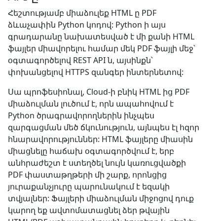
Հեշտությամբ միաձուլեք HTML ը PDF
ձևաչափին Python կոդով: Python ի այս
գրադարանը նախատեսված է մի քանի HTML
ֆայլեր միավորելու համար մեկ PDF ֆայլի մեջ՝
օգտագործելով REST API ն, այսինքն՝
փոխանցելով HTTPS զանգեր ինտերնետով:
Սա պրոֆեսիոնալ, Cloud-ի բնիկ HTML ից PDF
միաձուլման լուծում է, որն ապահովում է
Python ծրագրավորողներին ինչպես
զարգացման մեծ ճկունություն, այնպես էլ հզոր
հնարավորություններ: HTML ֆայլերը միասին
միացնելը հաճախ օգտագործվում է, երբ
անհրաժեշտ է ստեղծել նույն կառուցվածքի
PDF փաստաթղթերի մի շարք, որոնցից
յուրաքանչյուրը պարունակում է եզակի
տվյալներ: Ֆայլերի միաձուլման միջոցով դուք
կարող եք ավտոմատացնել ձեր թվային