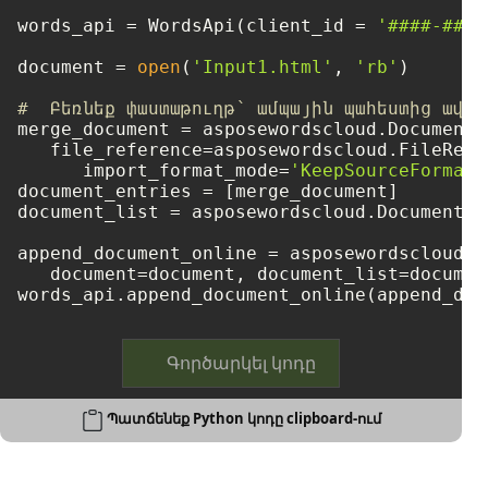
words_api = WordsApi(client_id = 
'####-####
document = 
open
(
'Input1.html'
, 
'rb'
)

#  Բեռնեք փաստաթուղթ՝ ամպային պահեստից ավել
merge_document = asposewordscloud.DocumentEn
   file_reference=asposewordscloud.FileRefe
      import_format_mode=
'KeepSourceFormatt
document_entries = [merge_document]

document_list = asposewordscloud.DocumentEn
append_document_online = asposewordscloud.m
   document=document, document_list=document
Գործարկել կոդը
Պատճենեք Python կոդը clipboard-ում