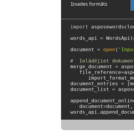
Izvades formāts
import
 asposewordsclou
words_api = WordsApi(
document = 
open
(
'Inpu
#  Ielādējiet dokumen
merge_document = aspo
   file_reference=asp
      import_format_m
document_entries = [m
document_list = aspos
append_document_onlin
   document=document,