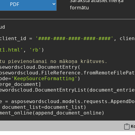
Sarakstā atlasiet mērķa
formātu
d

client_id = 
'####-####-####-####-####'
, clien
t1.html'
, 
'rb'
)

tu pievienošanai no mākoņa krātuves.
sewordscloud.DocumentEntry(

osewordscloud.FileReference.fromRemoteFilePat
ode=
'KeepSourceFormatting'
)

erge_document]

ewordscloud.DocumentEntryList(document_entrie
e = asposewordscloud.models.requests.AppendDo
 document_list=document_list)

Ko