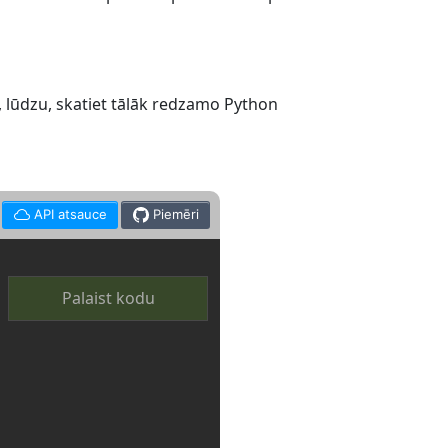
, lūdzu, skatiet tālāk redzamo Python
API atsauce
Piemēri
Palaist kodu