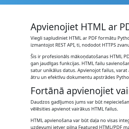
Apvienojiet HTML ar P
Viegli sapludiniet HTML ar PDF formātu Python
izmantojot REST API, ti, nododot HTTPS zvanu
Šis ir profesionāls mākoņdatošanas HTML PDF
gan jaudīgas funkcijas. HTML failu savienoša
satur unikālus datus. Apvienojot failus, var
ātru un efektīvu dokumentu apstrādes Pyt
Fortānā apvienojiet v
Daudzos gadījumos jums var būt nepieciešams
vēlēsities apvienot vairākus HTML failus.
HTML apvienošana var būt daļa no visas int
uzdevumi ietver pilna Featured HTML/PDF man