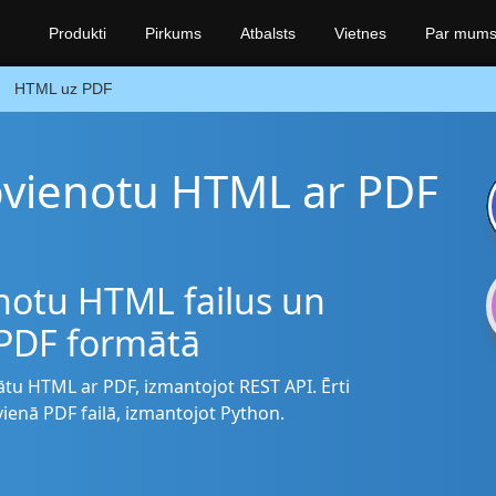
Produkti
Pirkums
Atbalsts
Vietnes
Par mum
HTML uz PDF
apvienotu HTML ar PDF
enotu HTML failus un
 PDF formātā
nātu HTML ar PDF, izmantojot REST API. Ērti
vienā PDF failā, izmantojot Python.