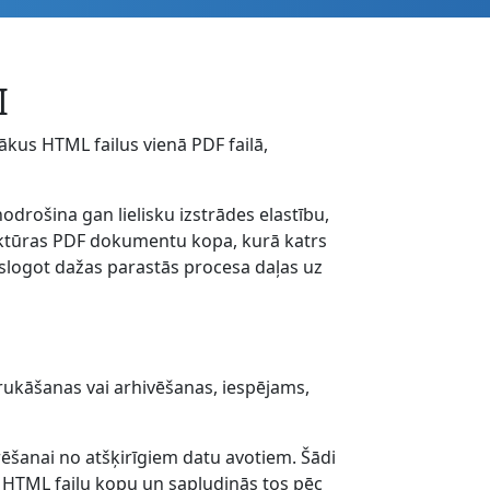
I
ākus HTML failus vienā PDF failā,
rošina gan lielisku izstrādes elastību,
truktūras PDF dokumentu kopa, kurā katrs
rslogot dažas parastās procesa daļas uz
ukāšanas vai arhivēšanas, iespējams,
šanai no atšķirīgiem datu avotiem. Šādi
 HTML failu kopu un sapludinās tos pēc