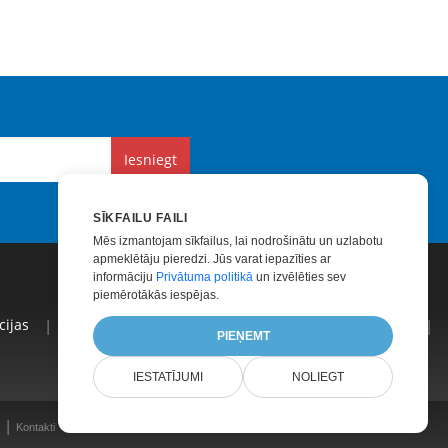
Iesniegt
SĪKFAILU FAILI
Mēs izmantojam sīkfailus, lai nodrošinātu un uzlabotu
apmeklētāju pieredzi. Jūs varat iepazīties ar
informāciju
Privātuma politikā
un izvēlēties sev
piemērotākās iespējas.
ijas
|
Apmaksāts Atbalsts
|
Apmaksātas Konsultācijas
|
PIEŅEMT
IESTATĪJUMI
NOLIEGT
|
Kontakti