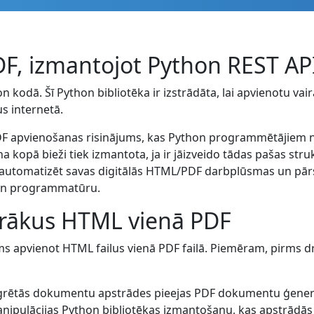
DF, izmantojot Python REST AP
 kodā. Šī Python bibliotēka ir izstrādāta, lai apvienotu vair
s internetā.
 apvienošanas risinājums, kas Python programmētājiem nod
na kopā bieži tiek izmantota, ja ir jāizveido tādas pašas s
at automatizēt savas digitālās HTML/PDF darbplūsmas un pā
hon programmatūru.
airākus HTML vienā PDF
 apvienot HTML failus vienā PDF failā. Piemēram, pirms dr
egrētās dokumentu apstrādes pieejas PDF dokumentu ģenerē
ipulācijas Python bibliotēkas izmantošanu, kas apstrādās