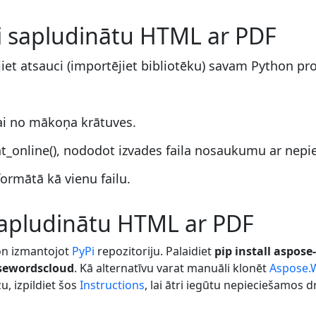
ai sapludinātu HTML ar PDF
jiet atsauci (importējiet bibliotēku) savam Python pr
ai no mākoņa krātuves.
_online(), nododot izvades faila nosaukumu ar nep
ormātā kā vienu failu.
 sapludinātu HTML ar PDF
on izmantojot
PyPi
repozitoriju. Palaidiet
pip install aspos
sewordscloud
. Kā alternatīvu varat manuāli klonēt
Aspose.
, izpildiet šos
Instructions
, lai ātri iegūtu nepieciešamos 