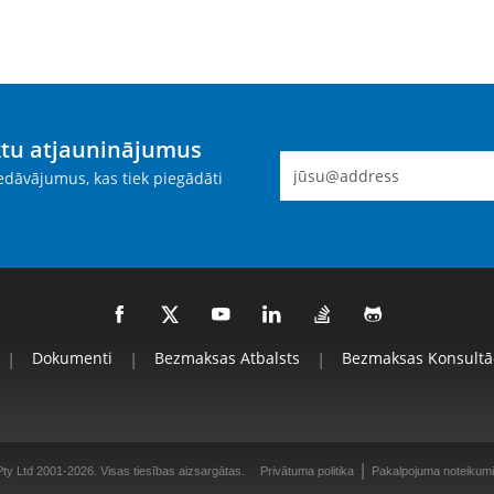
ktu atjauninājumus
dāvājumus, kas tiek piegādāti
|
Dokumenti
|
Bezmaksas Atbalsts
|
Bezmaksas Konsultāc
|
ty Ltd 2001-2026. Visas tiesības aizsargātas.
Privātuma politika
Pakalpojuma noteikumi