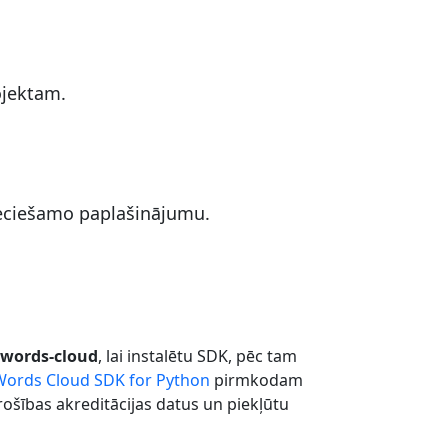
ojektam.
ieciešamo paplašinājumu.
e-words-cloud
, lai instalētu SDK, pēc tam
Words Cloud SDK for Python
pirmkodam
drošības akreditācijas datus un piekļūtu