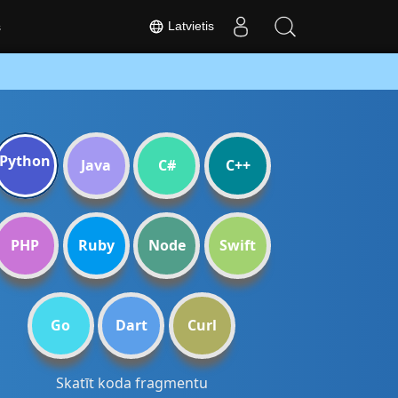
Latvietis
s
Python
Java
C#
C++
PHP
Ruby
Node
Swift
Go
Dart
Curl
Skatīt koda fragmentu