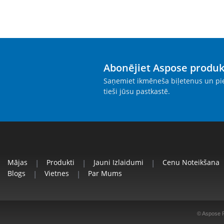
Abonējiet Aspose produ
Saņemiet ikmēneša biļetenus un pie
tieši jūsu pastkastē.
Mājas
|
Produkti
|
Jauni Izlaidumi
|
Cenu Noteikšana
Blogs
|
Vietnes
|
Par Mums
© Aspose P