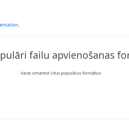
entation
.
opulāri failu apvienošanas fo
Varat izmantot citus populārus formātus: