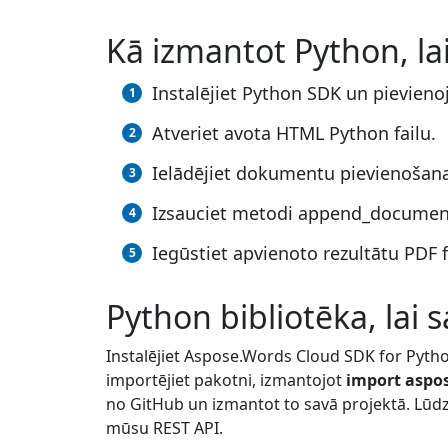
Kā izmantot Python, l
Instalējiet Python SDK un pievieno
Atveriet avota HTML Python failu.
Ielādējiet dokumentu pievienošan
Izsauciet metodi append_document
Iegūstiet apvienoto rezultātu PDF f
Python bibliotēka, lai
Instalējiet Aspose.Words Cloud SDK for Pyth
importējiet pakotni, izmantojot
import aspo
no GitHub un izmantot to savā projektā. Lūdzu
mūsu REST API.