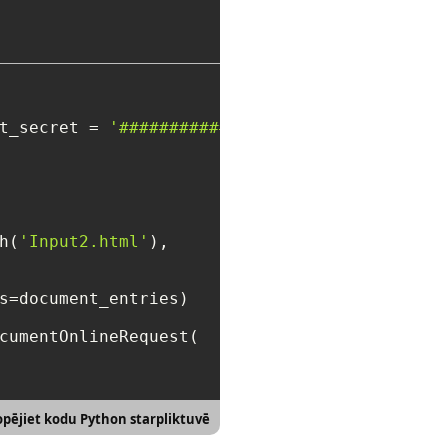
t_secret = 
'##################'
)

h(
'Input2.html'
),

s=document_entries)

cumentOnlineRequest(

pējiet kodu Python starpliktuvē