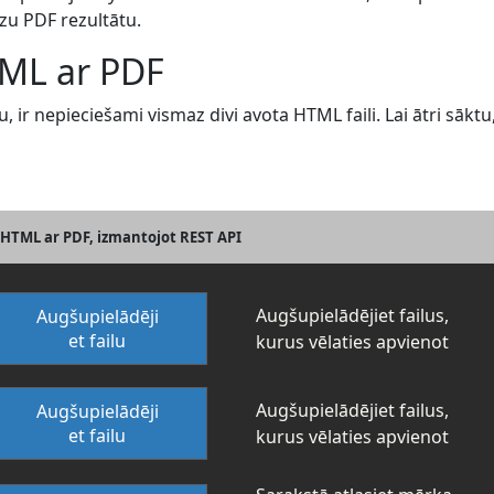
zu PDF rezultātu.
TML ar PDF
ir nepieciešami vismaz divi avota HTML faili. Lai ātri sāktu
 HTML ar PDF, izmantojot REST API
Augšupielādējiet failus,
Augšupielādēji
et failu
kurus vēlaties apvienot
Augšupielādējiet failus,
Augšupielādēji
et failu
kurus vēlaties apvienot