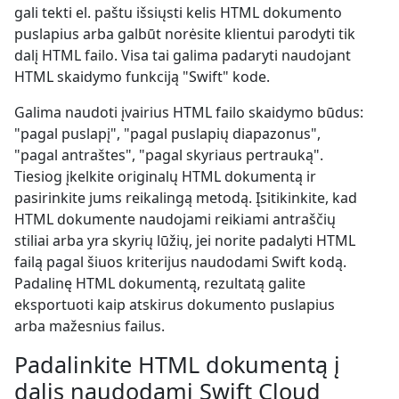
gali tekti el. paštu išsiųsti kelis HTML dokumento
puslapius arba galbūt norėsite klientui parodyti tik
dalį HTML failo. Visa tai galima padaryti naudojant
HTML skaidymo funkciją "Swift" kode.
Galima naudoti įvairius HTML failo skaidymo būdus:
"pagal puslapį", "pagal puslapių diapazonus",
"pagal antraštes", "pagal skyriaus pertrauką".
Tiesiog įkelkite originalų HTML dokumentą ir
pasirinkite jums reikalingą metodą. Įsitikinkite, kad
HTML dokumente naudojami reikiami antraščių
stiliai arba yra skyrių lūžių, jei norite padalyti HTML
failą pagal šiuos kriterijus naudodami Swift kodą.
Padalinę HTML dokumentą, rezultatą galite
eksportuoti kaip atskirus dokumento puslapius
arba mažesnius failus.
Padalinkite HTML dokumentą į
dalis naudodami Swift Cloud