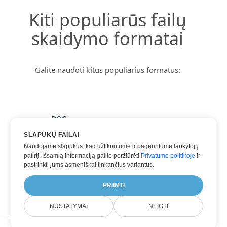
Kiti populiarūs failų
skaidymo formatai
Galite naudoti kitus populiarius formatus:
DOC
DOCX
SLAPUKŲ FAILAI
Naudojame slapukus, kad užtikrintume ir pagerintume lankytojų
PDF
patirtį. Išsamią informaciją galite peržiūrėti
Privatumo politikoje
ir
TXT
pasirinkti jums asmeniškai tinkančius variantus.
WORD
PRIIMTI
NUSTATYMAI
NEIGTI