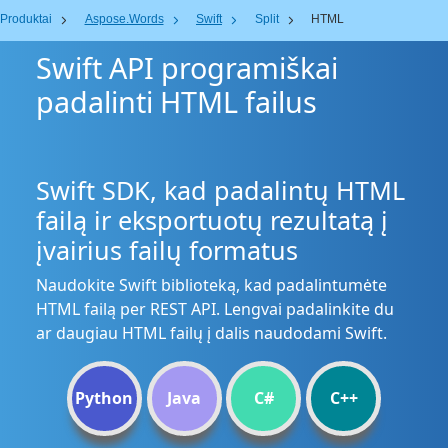
Produktai
Aspose.Words
Swift
Split
HTML
Swift API programiškai
padalinti HTML failus
Swift SDK, kad padalintų HTML
failą ir eksportuotų rezultatą į
įvairius failų formatus
Naudokite Swift biblioteką, kad padalintumėte
HTML failą per REST API. Lengvai padalinkite du
ar daugiau HTML failų į dalis naudodami Swift.
Python
Java
C#
C++