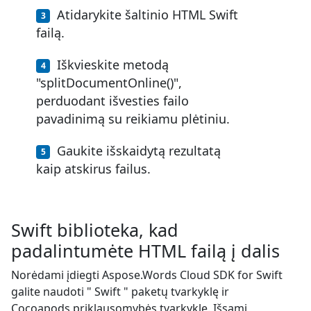
Atidarykite šaltinio HTML Swift
failą.
Iškvieskite metodą
"splitDocumentOnline()",
perduodant išvesties failo
pavadinimą su reikiamu plėtiniu.
Gaukite išskaidytą rezultatą
kaip atskirus failus.
Swift biblioteka, kad
padalintumėte HTML failą į dalis
Norėdami įdiegti Aspose.Words Cloud SDK for Swift
galite naudoti " Swift " paketų tvarkyklę ir
Cocoapods priklausomybės tvarkyklę. Išsami