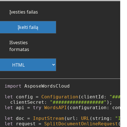
Įvesties failas
Įkelti failą
Išvesties
formatas
import
 AsposeWordsCloud

let
 config 
=
Configuration
(clientId: 
"####-
  clientSecret: 
"##################"
let
 api 
=
try
WordsAPI
(configuration: config
let
 doc 
=
InputStream
(url: 
URL
(string: 
"Inp
let
 request 
=
SplitDocumentOnlineRequest
(do