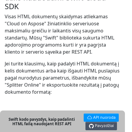
SDK
Visas HTML dokumentų skaidymas atliekamas
"Cloud on Aspose" žiniatinklio serveriuose
maksimaliu greičiu ir laikantis visų saugumo
standartų. Mūsų "Swift" biblioteka sukurta HTML
apdorojimo programoms kurti ir yra pagrįsta
kliento ir serverio sąveika per REST API.
Jei turite klausimų, kaip padalyti HTML dokumentą į
kelis dokumentus arba kaip išgauti HTML puslapius
pagal nurodytus parametrus, išbandykite mūsų
"Splitter Online" ir eksportuokite rezultatą į patogų
dokumento formatą:
API nuoroda
Swift kodo pavyzdys, kaip padalinti
HTML failą naudojant REST API
Pavyzdžiai