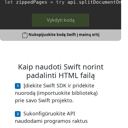
let
 zippedPages 
=
try
 api.splitDocumentOnli
Vykdyti kodą
Nukopijuokite kodą Swift į mainų sritį
Kaip naudoti Swift norint
padalinti HTML failą
Įdiekite Swift SDK ir pridėkite
nuorodą (importuokite biblioteką)
prie savo Swift projekto.
Sukonfigūruokite API
naudodami programos raktus