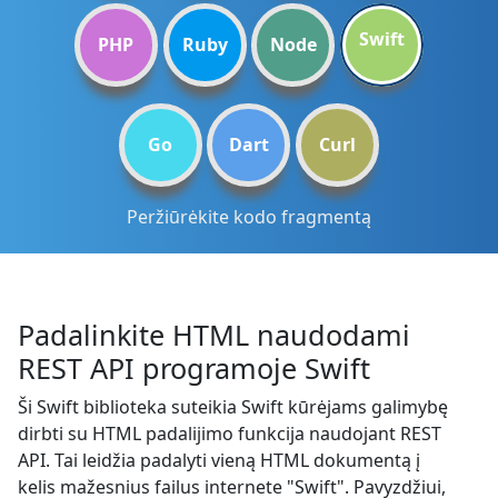
Swift
PHP
Ruby
Node
Go
Dart
Curl
Peržiūrėkite kodo fragmentą
Padalinkite HTML naudodami
REST API programoje Swift
Ši Swift biblioteka suteikia Swift kūrėjams galimybę
dirbti su HTML padalijimo funkcija naudojant REST
API. Tai leidžia padalyti vieną HTML dokumentą į
kelis mažesnius failus internete "Swift". Pavyzdžiui,