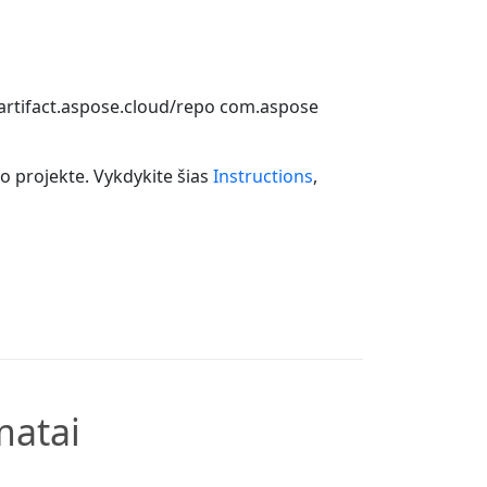
/artifact.aspose.cloud/repo
com.aspose
vo projekte. Vykdykite šias
Instructions
,
matai