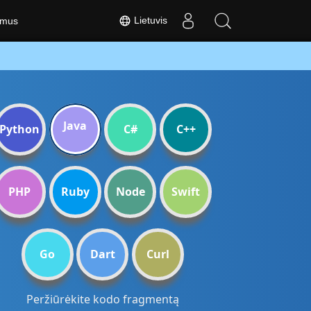
Lietuvis
 mus
Java
Python
C#
C++
PHP
Ruby
Node
Swift
Go
Dart
Curl
Peržiūrėkite kodo fragmentą