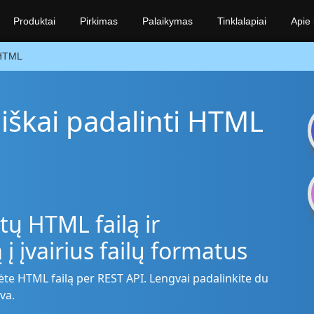
Produktai
Pirkimas
Palaikymas
Tinklalapiai
Apie
HTML
iškai padalinti HTML
tų HTML failą ir
į įvairius failų formatus
te HTML failą per REST API. Lengvai padalinkite du
va.