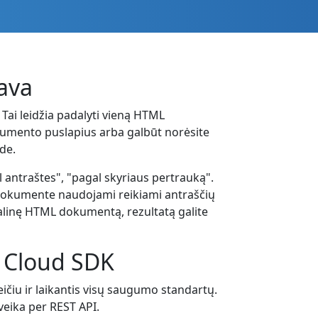
ava
 Tai leidžia padalyti vieną HTML
dokumento puslapius arba galbūt norėsite
de.
 antraštes", "pagal skyriaus pertrauką".
L dokumente naudojami reikiami antraščių
adalinę HTML dokumentą, rezultatą galite
 Cloud SDK
čiu ir laikantis visų saugumo standartų.
veika per REST API.