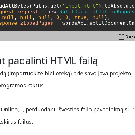
adAllBytes(Paths.get(
"Input.html"
quest
request
=
new
SplitDocumentOnlineReques
 
null
, 
null
, 
null
, 
0
, 
0
, 
true
, 
null
sponse
zippedPages
=
 wordsApi.splitDocumentOn
Nuko
t padalinti HTML failą
odą (importuokite biblioteką) prie savo Java projekto.
programos raktus
.
nline()", perduodant išvesties failo pavadinimą su r
skirus failus.