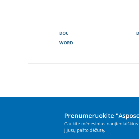
DOC
WORD
Prenumeruokite "Aspose
Gaukite mėnesinius naujienlaiškius 
į jūsų pašto dėžutę.