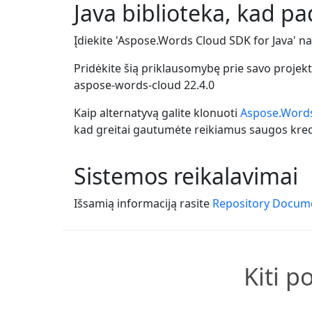
Java biblioteka, kad pa
Įdiekite 'Aspose.Words Cloud SDK for Java' 
Pridėkite šią priklausomybę prie savo proje
aspose-words-cloud
22.4.0
Kaip alternatyvą galite klonuoti
Aspose.Words
kad greitai gautumėte reikiamus saugos kred
Sistemos reikalavimai
Išsamią informaciją rasite
Repository Docum
Kiti p