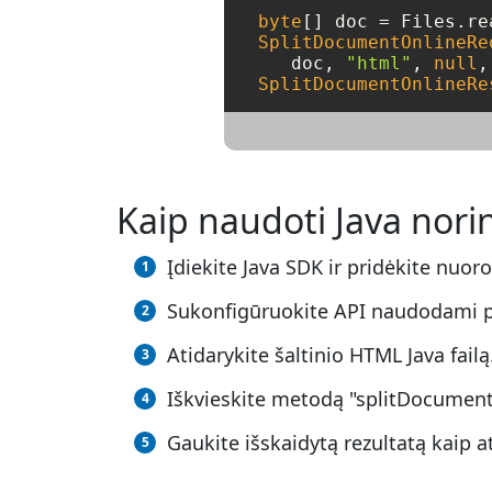
byte
[] doc = Files.re
SplitDocumentOnlineRe
   doc, 
"html"
, 
null
,
SplitDocumentOnlineRe
Kaip naudoti Java norin
Įdiekite Java SDK ir pridėkite nuor
Sukonfigūruokite API naudodami 
Atidarykite šaltinio HTML Java failą
Iškvieskite metodą "splitDocumentO
Gaukite išskaidytą rezultatą kaip at