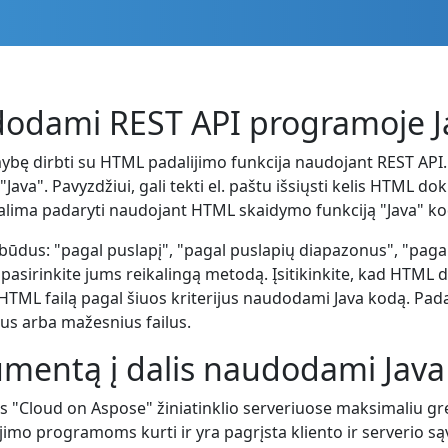
dodami REST API programoje J
imybę dirbti su HTML padalijimo funkcija naudojant REST API.
Java". Pavyzdžiui, gali tekti el. paštu išsiųsti kelis HTML 
ai galima padaryti naudojant HTML skaidymo funkciją "Java" ko
būdus: "pagal puslapį", "pagal puslapių diapazonus", "pagal
 pasirinkite jums reikalingą metodą. Įsitikinkite, kad HTM
lyti HTML failą pagal šiuos kriterijus naudodami Java kodą. P
us arba mažesnius failus.
mentą į dalis naudodami Java
Cloud on Aspose" žiniatinklio serveriuose maksimaliu grei
mo programoms kurti ir yra pagrįsta kliento ir serverio są