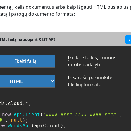
umentą į kelis dokumentus arba kaip išgauti HTML puslapius
ltatą į patogų dokumento formatą:
HTML failą naudojant REST API
Įkelkite failus, kuriuos
Įkelti failą
norite padalyti
Iš sąrašo pasirinkite
tikslinį formatą
ds.cloud.*;

new
ApiClient
(
"####-####-####-####-####"
,

#"
, 
null
ew
WordsApi
(apiClient);
