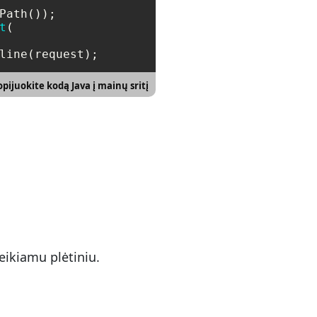
t
(

line(request);
pijuokite kodą Java į mainų sritį
eikiamu plėtiniu.