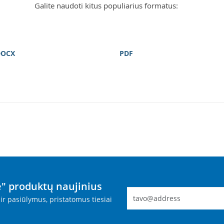
Galite naudoti kitus populiarius formatus:
DOCX
PDF
" produktų naujinius
ir pasiūlymus, pristatomus tiesiai