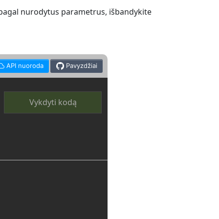
 pagal nurodytus parametrus, išbandykite
API nuoroda
Pavyzdžiai
Vykdyti kodą