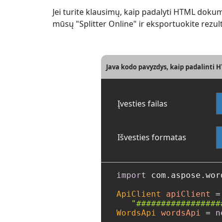
Jei turite klausimų, kaip padalyti HTML dok
mūsų "Splitter Online" ir eksportuokite rezu
Java kodo pavyzdys, kaip padalinti 
Įvesties failas
Išvesties formatas
import
 com.aspose.wor
ApiClient
apiClient
=
"#################
WordsApi
wordsApi
=
n