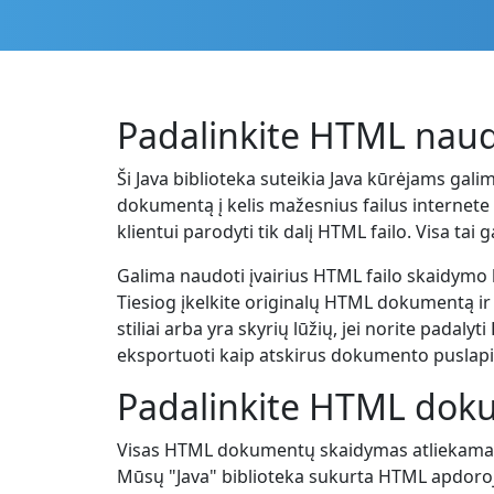
Padalinkite HTML nau
Ši Java biblioteka suteikia Java kūrėjams gal
dokumentą į kelis mažesnius failus internete "
klientui parodyti tik dalį HTML failo. Visa t
Galima naudoti įvairius HTML failo skaidymo 
Tiesiog įkelkite originalų HTML dokumentą ir
stiliai arba yra skyrių lūžių, jei norite pada
eksportuoti kaip atskirus dokumento puslapi
Padalinkite HTML doku
Visas HTML dokumentų skaidymas atliekamas "
Mūsų "Java" biblioteka sukurta HTML apdoroji