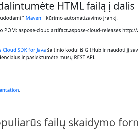
dalintumėte HTML failą į dalis
naudodami "
Maven
" kūrimo automatizavimo įrankį.
kto POM:
aspose-cloud
artifact.aspose-cloud-releases
http:/
 Cloud SDK for Java
šaltinio kodui iš GitHub ir naudoti jį sa
encialus ir pasiektumėte mūsų REST API.
entation
.
opuliarūs failų skaidymo for